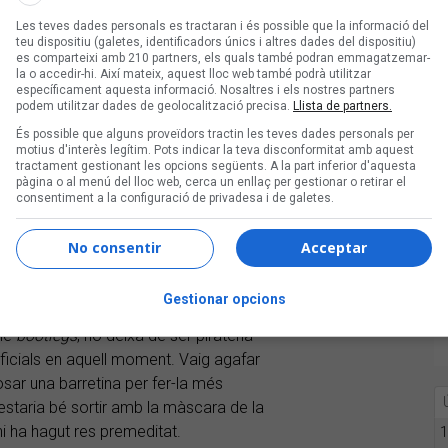
Les teves dades personals es tractaran i és possible que la informació del
teu dispositiu (galetes, identificadors únics i altres dades del dispositiu)
es comparteixi amb 210 partners, els quals també podran emmagatzemar-
la o accedir-hi. Així mateix, aquest lloc web també podrà utilitzar
específicament aquesta informació. Nosaltres i els nostres partners
podem utilitzar dades de geolocalització precisa.
Llista de partners.
És possible que alguns proveïdors tractin les teves dades personals per
motius d'interès legítim. Pots indicar la teva disconformitat amb aquest
tractament gestionant les opcions següents. A la part inferior d'aquesta
pàgina o al menú del lloc web, cerca un enllaç per gestionar o retirar el
consentiment a la configuració de privadesa i de galetes.
ides la imatge. Per què t’amagues?
No consentir
Acceptar
ot ha anat així. Vaig fer els remixos,
o que identifiqués el projecte. Se’m va
Gestionar opcions
e tots tenim de la pirateria. Perquè el
-ne
bootlegs
, no deixa de ser pirateria
oficials en aquell moment. Vaig agafar
posar una barretina per fer-la més
estaria bé sortir amb la màscara de la
hi ha hagut res premeditat.
1