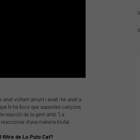
0
0
 anat voltant amunt i avall i he anat a
que hi ha llocs que aquestes cançons
 la reacció de la gent amb “La
 reaccionar d’una manera brutal.
 filtre de Lo Puto Cat?