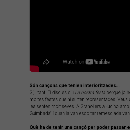
Són cançons que tenien interioritzades...
Sí, i tant. El disc es diu
La nostra festa
perquè jo he
moltes festes que hi surten representades. Veus 
les senten molt seves. A Granollers al·lucino amb
Guimbada” i quan la van escoltar remesclada van
Què ha de tenir una cançó per poder passar el