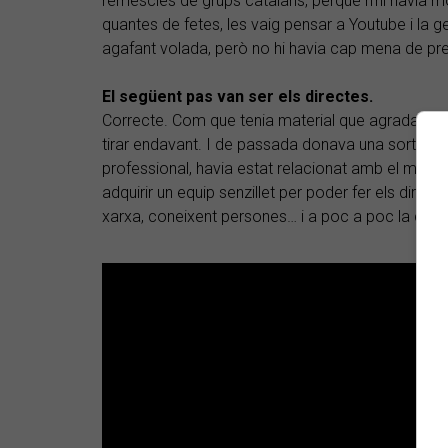
remescles de grups catalans, perquè n'hi havia m
quantes de fetes, les vaig pensar a Youtube i la 
agafant volada, però no hi havia cap mena de pret
El següent pas van ser els directes.
Correcte. Com que tenia material que agradava a 
tirar endavant. I de passada donava una sortida a
professional, havia estat relacionat amb el món d
adquirir un equip senzillet per poder fer els directe
xarxa, coneixent persones… i a poc a poc la cosa 