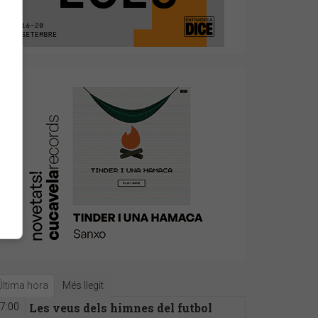
Última hora
Més llegit
Les veus dels himnes del futbol
7:00