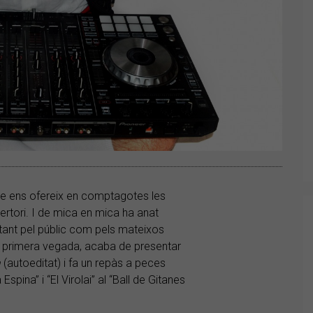
que ens ofereix en comptagotes les
rtori. I de mica en mica ha anat
 tant pel públic com pels mateixos
er primera vegada, acaba de presentar
a
(autoeditat) i fa un repàs a peces
spina” i “El Virolai” al “Ball de Gitanes