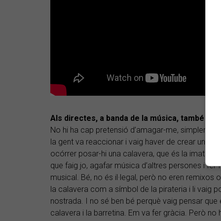
Als directes, a banda de la música, també cu
No hi ha cap pretensió d’amagar-me, simplement, t
la gent va reaccionar i vaig haver de crear un log
ocórrer posar-hi una calavera, que és la imatge qu
que faig jo, agafar música d’altres persones i fer
musical. Bé, no és il·legal, però no eren remixos 
la calavera com a símbol de la pirateria i li vaig 
nostrada. I no sé ben bé perquè vaig pensar que 
calavera i la barretina. Em va fer gràcia. Però no 