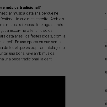
bre música tradicional?
emesclar música catalana perquè he
1
m’estimo i la que més escolto. Amb els
ts musicals i encara li he agafat més
lgut arriscar-me a fer un disc de
1
rs catalanes i de festes locals, com la
llterçol”. En una època en què sembla
0
 de tot el que és popular català, jo ho
muntar una bona
rave
amb música
a una peça tradicional, la gent
0
0
0
0