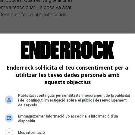
olt poques. Quan en vaig tenir unes
gent va reaccionar. La cosa va anar
ensió de fer un projecte seriós.
la gent i hi havia demanda… ho vaig
l que havia estat produint. Jo no era
e la música, però no com a DJ, i vaig
s. I a través d’internet vaig anar fent
es va anar enlairant.
Enderrock sol·licita el teu consentiment per a
utilitzar les teves dades personals amb
aquests objectius
Publicitat i continguts personalitzats, mesurament de la publicitat
i del contingut, investigació sobre el públic i desenvolupament
de serveis
Emmagatzemar informació i/o accedir a la informació d’un
dispositiu
Més informació