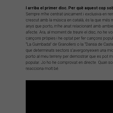
I arriba el primer disc. Per què aquest cop so
Sempre m’he centrat únicament i exclusiva en r
crescut amb la música en català, és la que més 
anys que porto, m’he anat relacionant amb ambien
afecte. Ara, al moment de treure el disc, no he vo
cançons pròpies i he optat per fer cançons popula
“La Guimbada” de Granollers o la “Dansa de Caste
que determinats sectors s’avergonyeixen una mica
porto al meu terreny per demostrar que es pot 
popular. Jo ho he comprovat en directe. Quan son
reacciona molt bé.