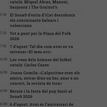
català: Miquel Abras, Mazoni,
Sanjosex i The Gruixut’s
El Sona9 d'estiu d'iCat descobreix
5:30
els concursants balears i
valencians
Tot a punt per la Plaça del Folk
2:30
2026
7 d'agost: Tal dia com avui es va
7:00
estrenar «El meu avi»
Les veus dels himnes del futbol
6/08
català: Carles Cases
Joana Gomila: «L’algoritme eren els
6/08
amics, entrar dins un bar, anar a un
concert, la revista de torn»
Bèrnia i la festa del pop fusió al
6/08
Sona9 2026
6 d'agost: Avui és l'aniversari de
6/08