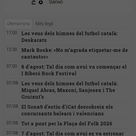
Última hora
Més llegit
Les veus dels himnes del futbol català:
17:00
Deskarats
Mark Boske: «No m’agrada etiquetar-me de
12:30
cantautor»
8 d'agost: Tal dia com avui va començar el
07:00
I Biberó Rock Festival
Les veus dels himnes del futbol català:
07/08
Miquel Abras, Mazoni, Sanjosex i The
Gruixut’s
El Sona9 d'estiu d'iCat descobreix els
07/08
concursants balears i valencians
Tot a punt per la Plaça del Folk 2026
07/08
7 d'agost: Tal dia com avui es va estrenar
07/08