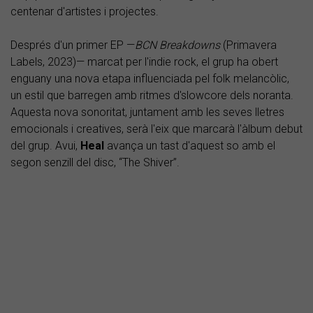
centenar d'artistes i projectes.
Després d'un primer EP —
BCN Breakdowns
(Primavera
Labels, 2023)— marcat per l'indie rock, el grup ha obert
enguany una nova etapa influenciada pel folk melancòlic,
un estil que barregen amb ritmes d'slowcore dels noranta.
Aquesta nova sonoritat, juntament amb les seves lletres
emocionals i creatives, serà l'eix que marcarà l'àlbum debut
del grup. Avui,
Heal
avança un tast d'aquest so amb el
segon senzill del disc, “The Shiver”.