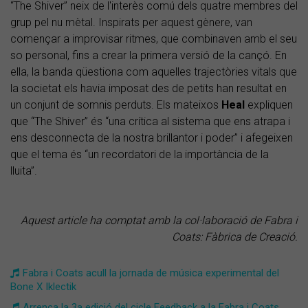
“The Shiver” neix de l'interès comú dels quatre membres del
grup pel nu mètal. Inspirats per aquest gènere, van
començar a improvisar ritmes, que combinaven amb el seu
so personal, fins a crear la primera versió de la cançó. En
ella, la banda qüestiona com aquelles trajectòries vitals que
la societat els havia imposat des de petits han resultat en
un conjunt de somnis perduts. Els mateixos
Heal
expliquen
que “The Shiver” és “una crítica al sistema que ens atrapa i
ens desconnecta de la nostra brillantor i poder” i afegeixen
que el tema és “un recordatori de la importància de la
lluita”.
Aquest article ha comptat amb la col·laboració de Fabra i
Coats: Fàbrica de Creació.
Fabra i Coats acull la jornada de música experimental del
Bone X Iklectik
Arrenca la 3a edició del cicle Feedback a la Fabra i Coats