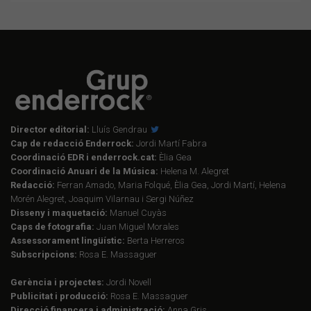
Director editorial:
Lluís Gendrau
Cap de redacció Enderrock:
Jordi Martí Fabra
Coordinació EDR i enderrock.cat:
Èlia Gea
Coordinació Anuari de la Música:
Helena M. Alegret
Redacció:
Ferran Amado, Maria Folqué, Èlia Gea, Jordi Martí, Helena
Morén Alegret, Joaquim Vilarnau i Sergi Núñez
Disseny i maquetació:
Manuel Cuyàs
Caps de fotografia:
Juan Miguel Morales
Assessorament lingüístic:
Berta Herreros
Subscripcions:
Rosa E. Massaguer
Gerència i projectes:
Jordi Novell
Publicitat i producció:
Rosa E. Massaguer
Direcció financera i administració:
Anna Gris