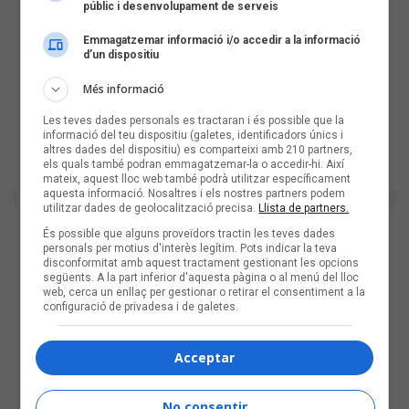
públic i desenvolupament de serveis
Emmagatzemar informació i/o accedir a la informació
d’un dispositiu
Més informació
Les teves dades personals es tractaran i és possible que la
informació del teu dispositiu (galetes, identificadors únics i
altres dades del dispositiu) es comparteixi amb 210 partners,
els quals també podran emmagatzemar-la o accedir-hi. Així
mateix, aquest lloc web també podrà utilitzar específicament
aquesta informació. Nosaltres i els nostres partners podem
utilitzar dades de geolocalització precisa.
Llista de partners.
És possible que alguns proveïdors tractin les teves dades
personals per motius d'interès legítim. Pots indicar la teva
disconformitat amb aquest tractament gestionant les opcions
següents. A la part inferior d'aquesta pàgina o al menú del lloc
web, cerca un enllaç per gestionar o retirar el consentiment a la
configuració de privadesa i de galetes.
Acceptar
No consentir