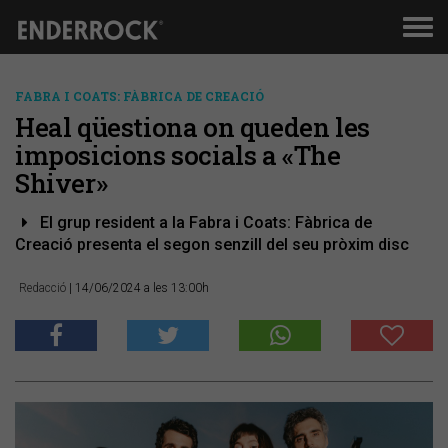
Men
de
nav
FABRA I COATS: FÀBRICA DE CREACIÓ
Heal qüestiona on queden les
imposicions socials a «The
Shiver»
El grup resident a la Fabra i Coats: Fàbrica de
Creació presenta el segon senzill del seu pròxim disc
Redacció
| 14/06/2024 a les 13:00h