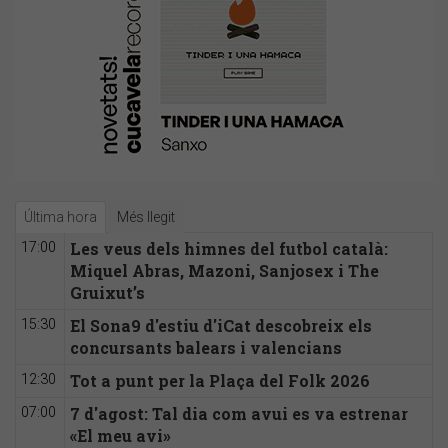
Última hora
Més llegit
Les veus dels himnes del futbol català:
17:00
Miquel Abras, Mazoni, Sanjosex i The
Gruixut’s
El Sona9 d'estiu d'iCat descobreix els
15:30
concursants balears i valencians
Tot a punt per la Plaça del Folk 2026
12:30
7 d'agost: Tal dia com avui es va estrenar
07:00
«El meu avi»