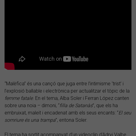
“Malèfica” és una cançó que juga entre l’intimisme ‘trist’ i
l’explosió ballable i electrònica per actualitzar el tòpic de la
femme fatale
. En el tema, Alba Soler i Ferran López canten
sobre una noia – dimoni, “
filla de Satanàs
”, que els ha
embruixat, maleït i encadenat amb els seus encants: “
El seu
somriure és una trampa
”, entona Soler.
El tema ha sortit acompanyat d’un videoclip d'Adryi Valbe