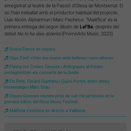
enregistrat al teatre de la Passió d’Olesa de Montserrat. El
so l’han treballat amb el productor habitual del projecte,
Lluís Alcón, Alpharrrrun i Marc Pacheco. “Malèfica” és la
primera entrega del segon àlbum de
Lal’Ba
, després del
debut
No hi ha dies dolents
(PromoArts Music, 2023).
​Sosun.Dance se separa
Olga Zoet: «Visc les coses amb bellesa i caos alhora»
Flashy Ice Cream, Ginestà i Al·lèrgiques al Pol·len
protagonitzen els concerts de la Diada
Els Pets, Gerard Quintana i Quimi Portet, entre altres,
homenatgen Marc Grau
Oques Grasses reuneix prop de vuit mil persones en la
primera edició del Reus Music Festival
Malifeta s'estrena en directe a València