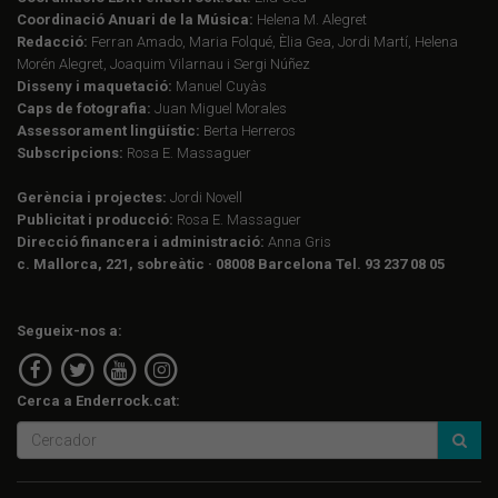
Coordinació Anuari de la Música:
Helena M. Alegret
Redacció:
Ferran Amado, Maria Folqué, Èlia Gea, Jordi Martí, Helena
Morén Alegret, Joaquim Vilarnau i Sergi Núñez
Disseny i maquetació:
Manuel Cuyàs
Caps de fotografia:
Juan Miguel Morales
Assessorament lingüístic:
Berta Herreros
Subscripcions:
Rosa E. Massaguer
Gerència i projectes:
Jordi Novell
Publicitat i producció:
Rosa E. Massaguer
Direcció financera i administració:
Anna Gris
c. Mallorca, 221, sobreàtic · 08008 Barcelona Tel. 93 237 08 05
Segueix-nos a:
Cerca a Enderrock.cat: