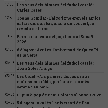
Les veus dels himnes del futbol català:
17:00
Carles Cases
Joana Gomila: «L’algoritme eren els amics,
12:30
entrar dins un bar, anar a un concert, la
revista de torn»
Bèrnia i la festa del pop fusió al Sona9
10:30
2026
6 d'agost: Avui és l'aniversari de Quico Pi
07:00
de la Serra
Les veus dels himnes del futbol català:
05/08
Joan Soler Amigó
Les Cruet: «Als primers discos sentia
05/08
moltíssima ràbia, però ara estic més
serena i en pau»
El punk-pop de Beni Dolores al Sona9 2026
05/08
5 d'agost: Avui és l'aniversari de Pau
05/08