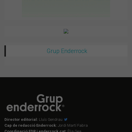
Grup Enderrock
Director editorial:
Lluís Gendrau
Cap de redacció Enderrock:
Jordi Martí Fabra
Coordinació EDR i enderrock.cat:
Èlia Gea