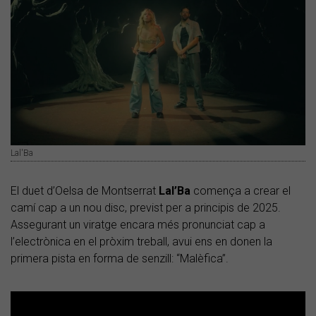
Lal'Ba
El duet d’Oelsa de Montserrat
Lal’Ba
comença a crear el
camí cap a un nou disc, previst per a principis de 2025.
Assegurant un viratge encara més pronunciat cap a
l’electrònica en el pròxim treball, avui ens en donen la
primera pista en forma de senzill: “Malèfica”.