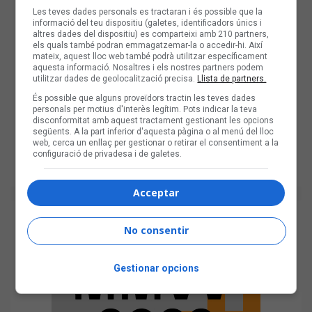
Les teves dades personals es tractaran i és possible que la
informació del teu dispositiu (galetes, identificadors únics i
altres dades del dispositiu) es comparteixi amb 210 partners,
els quals també podran emmagatzemar-la o accedir-hi. Així
mateix, aquest lloc web també podrà utilitzar específicament
aquesta informació. Nosaltres i els nostres partners podem
utilitzar dades de geolocalització precisa.
Llista de partners.
És possible que alguns proveïdors tractin les teves dades
personals per motius d'interès legítim. Pots indicar la teva
disconformitat amb aquest tractament gestionant les opcions
següents. A la part inferior d'aquesta pàgina o al menú del lloc
web, cerca un enllaç per gestionar o retirar el consentiment a la
configuració de privadesa i de galetes.
Acceptar
No consentir
Gestionar opcions