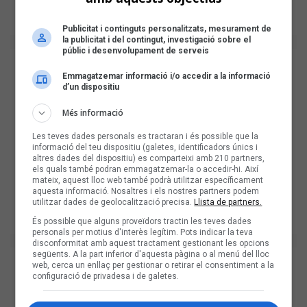
Publicitat i continguts personalitzats, mesurament de
la publicitat i del contingut, investigació sobre el
públic i desenvolupament de serveis
Emmagatzemar informació i/o accedir a la informació
d’un dispositiu
Més informació
Les teves dades personals es tractaran i és possible que la
informació del teu dispositiu (galetes, identificadors únics i
altres dades del dispositiu) es comparteixi amb 210 partners,
els quals també podran emmagatzemar-la o accedir-hi. Així
mateix, aquest lloc web també podrà utilitzar específicament
aquesta informació. Nosaltres i els nostres partners podem
utilitzar dades de geolocalització precisa.
Llista de partners.
És possible que alguns proveïdors tractin les teves dades
personals per motius d'interès legítim. Pots indicar la teva
disconformitat amb aquest tractament gestionant les opcions
següents. A la part inferior d'aquesta pàgina o al menú del lloc
web, cerca un enllaç per gestionar o retirar el consentiment a la
configuració de privadesa i de galetes.