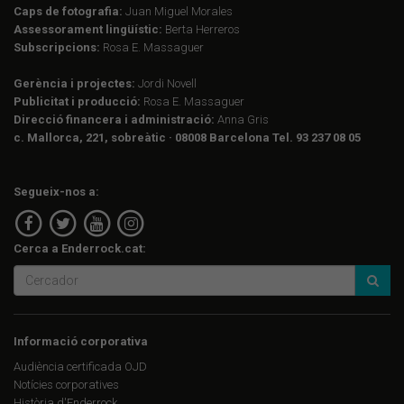
Caps de fotografia:
Juan Miguel Morales
Assessorament lingüístic:
Berta Herreros
Subscripcions:
Rosa E. Massaguer
Gerència i projectes:
Jordi Novell
Publicitat i producció:
Rosa E. Massaguer
Direcció financera i administració:
Anna Gris
c. Mallorca, 221, sobreàtic · 08008 Barcelona Tel. 93 237 08 05
Segueix-nos a:
Cerca a Enderrock.cat:
Informació corporativa
Audiència certificada OJD
Notícies corporatives
Història d'Enderrock