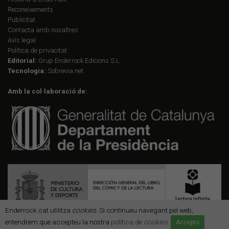
Reconeixements
Publicitat
Contacta amb nosaltres
Avís legal
Política de privacitat
Editorial:
Grup Enderrock Edicions S.L.
Tecnologia:
Sobrevia.net
Amb la col·laboració de:
Enderrock.cat utilitza
cookies
. Si continueu navegant pel web,
entendrem que accepteu la nostra
política de
cookies
.
Accepto