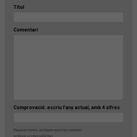
Títol
Comentari
Comprovació: escriu l'any actual, amb 4 xifres
D'aquesta manera, verifiquem que el teu comentari
no l'envia un robot publicitari.