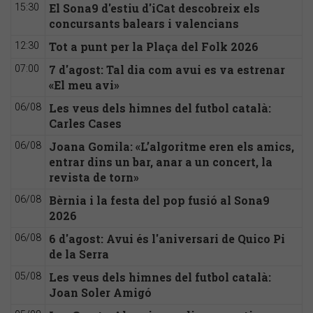
El Sona9 d'estiu d'iCat descobreix els
15:30
concursants balears i valencians
Tot a punt per la Plaça del Folk 2026
12:30
7 d'agost: Tal dia com avui es va estrenar
07:00
«El meu avi»
Les veus dels himnes del futbol català:
06/08
Carles Cases
Joana Gomila: «L’algoritme eren els amics,
06/08
entrar dins un bar, anar a un concert, la
revista de torn»
Bèrnia i la festa del pop fusió al Sona9
06/08
2026
6 d'agost: Avui és l'aniversari de Quico Pi
06/08
de la Serra
Les veus dels himnes del futbol català:
05/08
Joan Soler Amigó