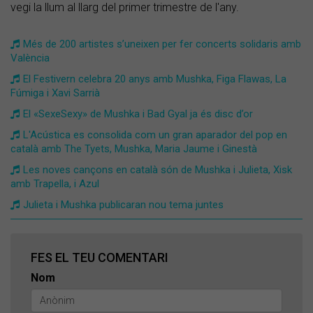
vegi la llum al llarg del primer trimestre de l'any.
​Més de 200 artistes s’uneixen per fer concerts solidaris amb
València
El Festivern celebra 20 anys amb Mushka, Figa Flawas, La
Fúmiga i Xavi Sarrià
​El «SexeSexy» de Mushka i Bad Gyal ja és disc d’or
​L'Acústica es consolida com un gran aparador del pop en
català amb The Tyets, Mushka, Maria Jaume i Ginestà
Les noves cançons en català són de Mushka i Julieta, Xisk
amb Trapella, i Azul
​Julieta i Mushka publicaran nou tema juntes
FES EL TEU COMENTARI
Nom