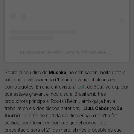
A post shared by MUSHKAYAYA (@mushkaaa___)
Sobre el nou disc de
Mushka
, no se'n saben molts detalls,
tot i que la vilassarenca n'ha anat avançant alguns en
comptagotes. En una entrevista al
Loft
de 3Cat, va explicar
que estava gravant el nou disc al Brasil amb tres
productors principals: Roots i Bexnil, amb qui ja havia
treballat en els dos discos anteriors, i
Lluís
Cabot
(ex
Da
Souza
). La data de sortida del disc encara no s'ha fet
pública, però tenint en compte que el concert de
presentació serà el 21 de març, el més probable és que