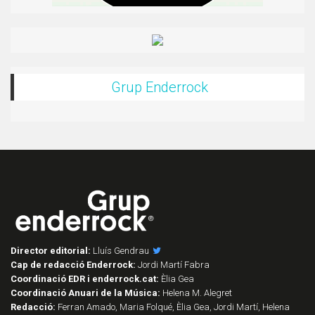
Grup Enderrock
Director editorial:
Lluís Gendrau
Cap de redacció Enderrock:
Jordi Martí Fabra
Coordinació EDR i enderrock.cat:
Èlia Gea
Coordinació Anuari de la Música:
Helena M. Alegret
Redacció:
Ferran Amado, Maria Folqué, Èlia Gea, Jordi Martí, Helena