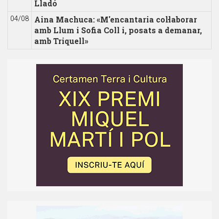
Lladó
Aina Machuca: «M'encantaria col·laborar
04/08
amb Llum i Sofia Coll i, posats a demanar,
amb Triquell»