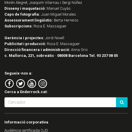
Morén Alegret, Joaquim Vilarnau i Sergi Núñez
Disseny i maquetació:
Manuel Cuyàs
Caps de fotografia:
Juan Miguel Morales
Assessorament lingüístic:
Berta Herreros
Subscripcions:
Rosa E. Massaguer
Gerència i projectes:
Jordi Novell
Publicitat i producció:
Rosa E. Massaguer
Direcció financera i administració:
Anna Gris
c. Mallorca, 221, sobreàtic · 08008 Barcelona Tel. 93 237 08 05
Segueix-nos a:
Cerca a Enderrock.cat:
Informació corporativa
Audiència certificada OJD