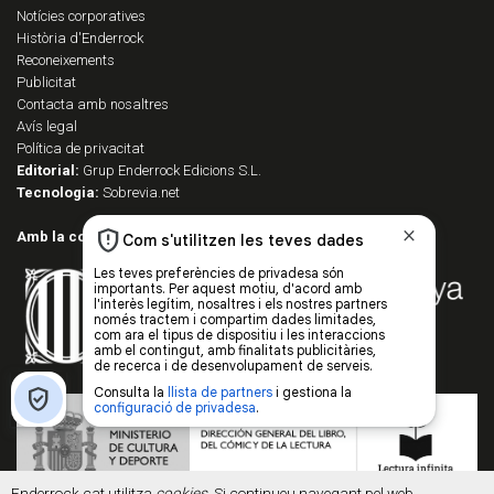
Notícies corporatives
Història d'Enderrock
Reconeixements
Publicitat
Contacta amb nosaltres
Avís legal
Política de privacitat
Editorial:
Grup Enderrock Edicions S.L.
Tecnologia:
Sobrevia.net
Amb la col·laboració de:
Enderrock.cat utilitza
cookies
. Si continueu navegant pel web,