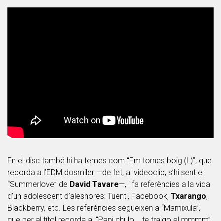
En el disc també hi ha temes com “Em tornes boig (L)”, que
recorda a l’EDM dosmiler —de fet, al videoclip, s’hi sent el
“Summerlove” de
David Tavare
—, i fa referències a la vida
d’un adolescent d’aleshores: Tuenti, Facebook,
Txarango
,
Blackberry, etc. Les referències segueixen a “Mamixula”,
que per al títol recorda al “Papi chulo... te traigo el mmmm”