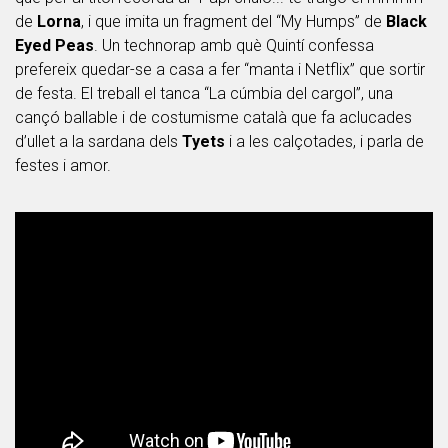
de
Lorna
, i que imita un fragment del “My Humps” de
Black
Eyed Peas
. Un technorap amb què Quintí confessa
prefereix quedar-se a casa a fer “manta i Netflix” que sortir
de festa. El treball el tanca “La cúmbia del cargol”, una
cançó ballable i de costumisme català que fa aclucades
d’ullet a la sardana dels
Tyets
i a les calçotades, i parla de
festes i amor.