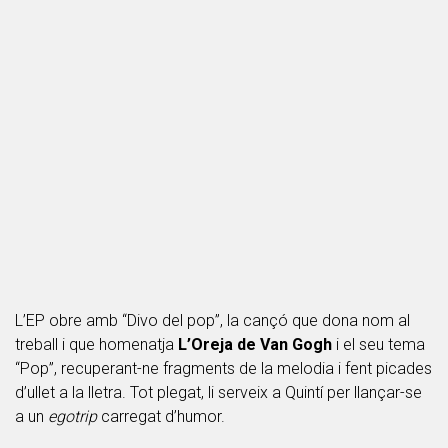
L’EP obre amb “Divo del pop”, la cançó que dona nom al
treball i que homenatja
L’Oreja de Van Gogh
i el seu tema
“Pop”, recuperant-ne fragments de la melodia i fent picades
d’ullet a la lletra. Tot plegat, li serveix a Quintí per llançar-se
a un
egotrip
carregat d’humor.