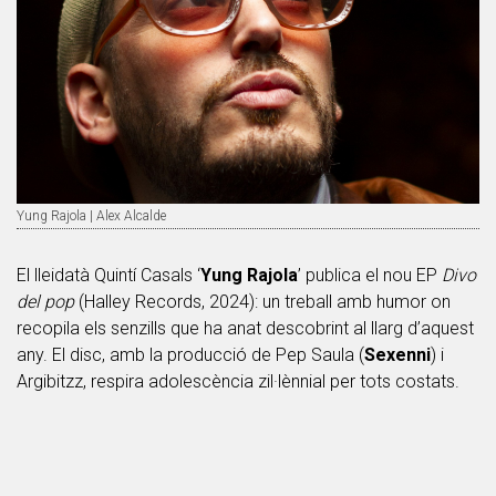
Yung Rajola | Alex Alcalde
El lleidatà Quintí Casals ‘
Yung Rajola
’ publica el nou EP
Divo
del pop
(Halley Records, 2024): un treball amb humor on
recopila els senzills que ha anat descobrint al llarg d’aquest
any. El disc, amb la producció de Pep Saula (
Sexenni
) i
Argibitzz, respira adolescència zil·lènnial per tots costats.