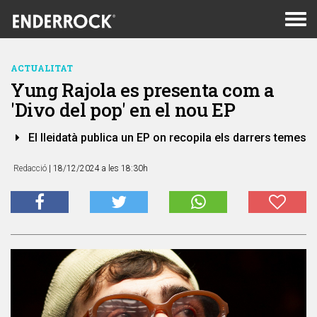
Men
de
nav
ACTUALITAT
Yung Rajola es presenta com a
'Divo del pop' en el nou EP
El lleidatà publica un EP on recopila els darrers temes
Redacció
| 18/12/2024 a les 18:30h