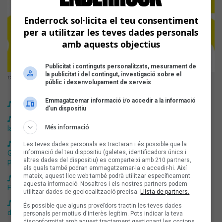
Enderrock sol·licita el teu consentiment
per a utilitzar les teves dades personals
amb aquests objectius
Publicitat i continguts personalitzats, mesurament de
la publicitat i del contingut, investigació sobre el
Cartell dels Premis Enderrock 2025. Disseny: Sergi Opisso
públic i desenvolupament de serveis
Emmagatzemar informació i/o accedir a la informació
Vine als Premis Enderrock 2025
d’un dispositiu
Fades, Dani6ix & Izzkid, Bali 13 i Andrea Grau protagonitzen
Més informació
la II Festa Premis Enderrock
Oriol Tramvia, Sabor de Gràcia, Montserrat Torrent, Albert
Les teves dades personals es tractaran i és possible que la
Guinovart, Benet Casablancas i Joan Borràs, reconeguts pels
informació del teu dispositiu (galetes, identificadors únics i
altres dades del dispositiu) es comparteixi amb 210 partners,
Premis Enderrock
els quals també podran emmagatzemar-la o accedir-hi. Així
mateix, aquest lloc web també podrà utilitzar específicament
Fades, Dani6ix & Izzkid, Bali 13 i Andrea Grau actuaran a la II
aquesta informació. Nosaltres i els nostres partners podem
Festa Premis Enderrock 2025
utilitzar dades de geolocalització precisa.
Llista de partners.
La gala dels Premis Enderrock 2025 comptarà amb més
És possible que alguns proveïdors tractin les teves dades
d’una dotzena d’actuacions exclusives
personals per motius d'interès legítim. Pots indicar la teva
disconformitat amb aquest tractament gestionant les opcions