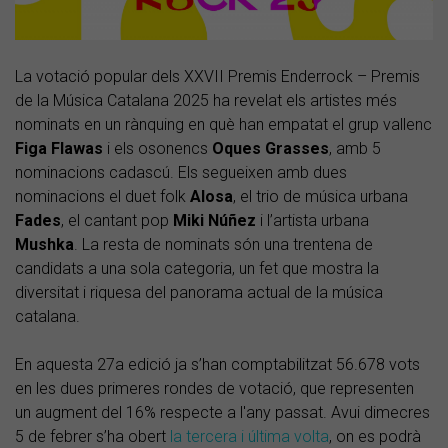
La votació popular dels XXVII Premis Enderrock – Premis
de la Música Catalana 2025 ha revelat els artistes més
nominats en un rànquing en què han empatat el grup vallenc
Figa Flawas
i els osonencs
Oques Grasses
, amb 5
nominacions cadascú. Els segueixen amb dues
nominacions el duet folk
Alosa
, el trio de música urbana
Fades
, el cantant pop
Miki Núñez
i l’artista urbana
Mushka
. La resta de nominats són una trentena de
candidats a una sola categoria, un fet que mostra la
diversitat i riquesa del panorama actual de la música
catalana.
En aquesta 27a edició ja s’han comptabilitzat 56.678 vots
en les dues primeres rondes de votació, que representen
un augment del 16% respecte a l'any passat. Avui dimecres
5 de febrer s’ha obert
la tercera i última volta
, on es podrà