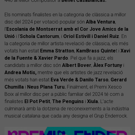
440 al Millor Compositor a
Benet Casablancas.
Els nominats finalistes en la categoria de clàssica a millor
disc del 2024 per votació popular són
Alba Ventura
,
l’
Escolania de Montserrat amb el Cor Jove Amics de la
Unió
i l’
Schola Cantorum
, i
Oriol Estivill i Daniel Ruiz
. En
la categoria de millor artista revelació de clàssica, els més
votats han estat
Emma Stratton
,
KamBrass Quinte
t i
Xavi
de la Fuente & Xavier Pardo
. Pel que fa a jazz, els
candidats a millor disc són
Albert Bover
,
Àlex Fortuny
i
Andrea Motis,
mentre que els artistes de jazz revelació
més votats han estat
Eva Verde & Danilo Tarso
,
Gerard
Chumilla
i
Neus Plana Turu.
Finalment, el Premi Xesco
Boix al millor disc per a públic familiar del 2024 té com a
finalistes
El Pot Petit
,
The Penguins
i
Xiula.
L’acte
culminarà amb la dotzena de reconeixements a la indústria
musical catalana que cada any designa el Grup Enderrock.