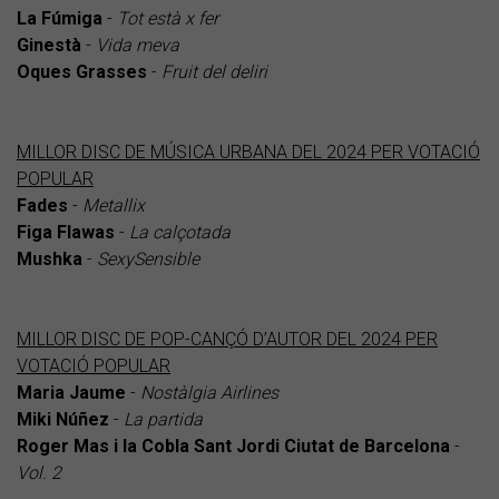
La
Fúmiga
-
Tot està x fer
Ginestà
-
Vida meva
Oques
Grasses
-
Fruit del deliri
MILLOR DISC DE MÚSICA URBANA DEL 2024 PER VOTACIÓ
POPULAR
Fades
-
Metallix
Figa
Flawas
-
La calçotada
Mushka
-
SexySensible
MILLOR DISC DE POP-CANÇÓ D’AUTOR DEL 2024 PER
VOTACIÓ POPULAR
Maria Jaume
-
Nostàlgia Airlines
Miki Núñez
-
La partida
Roger Mas i la Cobla Sant Jordi Ciutat de Barcelona
-
Vol. 2