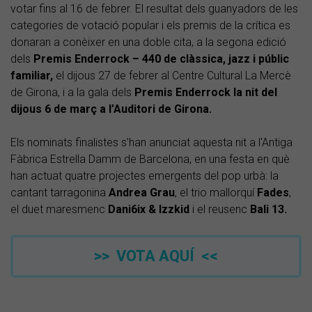
votar fins al 16 de febrer. El resultat dels guanyadors de les
categories de votació popular i els premis de la crítica es
donaran a conèixer en una doble cita, a la segona edició
dels
Premis Enderrock – 440 de clàssica, jazz i públic
familiar,
el dijous 27 de febrer al Centre Cultural La Mercè
de Girona, i a la gala dels
Premis Enderrock la nit del
dijous 6 de març a l’Auditori de Girona.
Els nominats finalistes s’han anunciat aquesta nit a l'Antiga
Fàbrica Estrella Damm de Barcelona, en una festa en què
han actuat quatre projectes emergents del pop urbà: la
cantant tarragonina
Andrea Grau
, el trio mallorquí
Fades
,
el duet maresmenc
Dani6ix & Izzkid
i el reusenc
Bali 13.
>> VOTA AQUÍ <<