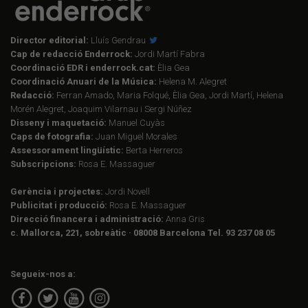
Director editorial:
Lluís Gendrau
Cap de redacció Enderrock:
Jordi Martí Fabra
Coordinació EDR i enderrock.cat:
Èlia Gea
Coordinació Anuari de la Música:
Helena M. Alegret
Redacció:
Ferran Amado, Maria Folqué, Èlia Gea, Jordi Martí, Helena
Morén Alegret, Joaquim Vilarnau i Sergi Núñez
Disseny i maquetació:
Manuel Cuyàs
Caps de fotografia:
Juan Miguel Morales
Assessorament lingüístic:
Berta Herreros
Subscripcions:
Rosa E. Massaguer
Gerència i projectes:
Jordi Novell
Publicitat i producció:
Rosa E. Massaguer
Direcció financera i administració:
Anna Gris
c. Mallorca, 221, sobreàtic · 08008 Barcelona Tel. 93 237 08 05
Segueix-nos a: