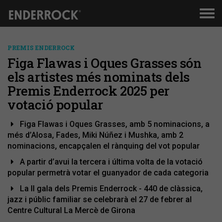
Men
de
nav
PREMIS ENDERROCK
Figa Flawas i Oques Grasses són
els artistes més nominats dels
Premis Enderrock 2025 per
votació popular
Figa Flawas i Oques Grasses, amb 5 nominacions, a
més d’Alosa, Fades, Miki Núñez i Mushka, amb 2
nominacions, encapçalen el rànquing del vot popular
A partir d’avui la tercera i última volta de la votació
popular permetrà votar el guanyador de cada categoria
La II gala dels Premis Enderrock - 440 de clàssica,
jazz i públic familiar se celebrarà el 27 de febrer al
Centre Cultural La Mercè de Girona