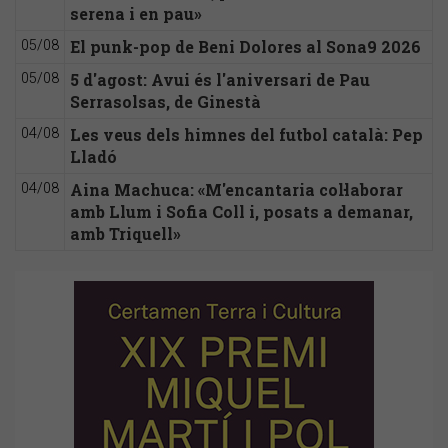
serena i en pau»
El punk-pop de Beni Dolores al Sona9 2026
05/08
5 d'agost: Avui és l'aniversari de Pau
05/08
Serrasolsas, de Ginestà
Les veus dels himnes del futbol català: Pep
04/08
Lladó
Aina Machuca: «M'encantaria col·laborar
04/08
amb Llum i Sofia Coll i, posats a demanar,
amb Triquell»