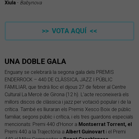
Xiula
-
Babynova
>> VOTA AQUÍ <<
UNA DOBLE GALA
Enguany se celebrarà la segona gala dels PREMIS
ENDERROCK – 440 DE CLÀSSICA, JAZZ I PÚBLIC
FAMILIAR, que tindrà lloc el dijous 27 de febrer al Centre
Cultural La Mercè de Girona (12 h). L’acte reconeixerà els
millors discos de clàssica i jazz per votació popular i de la
crítica. També es lliuraran els
Premis Xesco Boix de públic
familiar, segons públic i crítica, i els tres guardons especials
mencionats: Premi 440 d’Honor a
Montserrat Torrent, el
Premi 440 a la Trajectòria a
Albert Guinovart
i el Premi