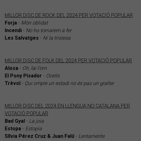
MILLOR DISC DE ROCK DEL 2024 PER VOTACIÓ POPULAR
Forja
-
Món oblidat
Incendi
-
No ho tornarem a fer
Les Salvatges
-
Ni la tristesa
MILLOR DISC DE FOLK DEL 2024 PER VOTACIÓ POPULAR
Alosa
-
Oh, lai l’om
El Pony Pisador
-
Ocells
Trèvol
-
Qui omple un estadi no és pas un graller
MILLOR DISC DEL 2024 EN LLENGUA NO CATALANA PER
VOTACIÓ POPULAR
Bad Gyal
-
La joia
Estopa
-
Estopía
Sílvia Pérez Cruz & Juan Falú
-
Lentamente