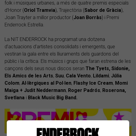
folk i músiques urbanes, a més de quatre premis especials
d’Honor (
Oriol Tramvia
), Trajectòria (
Sabor de Gràcia
),
Joan Trayter a millor productor (
Joan Borràs
) i Premi
Enderrock Estrella.
La NIT ENDERROCK ha programat una dotzena
d’actuacions d’artistes consolidats i emergents, que
vestiran la gala entre els lliuraments dels guardons del
públic i la crítica. Els músics i grups que faran estrena de les
cançons dels seus nous discos seran
The Tyets, Sidonie,
Els Amics de les Arts
,
Suu
,
Cala Vento
,
Lildami
,
Júlia
Colom
,
Al·lèrgiques al Pol·len
,
Flashy Ice
Cream
,
Momi
Maiga + Judit Neddermann
,
Roger Padrós
,
Roserona,
Svetlana
i
Black Music Big Band.