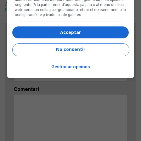
'Potes enlaire!' d'El Pot Petit és el millor disc per a públic
següents. A la part inferior d'aquesta pàgina o al menú del lloc
familiar segons la crítica dels Premis Enderrock 2025
web, cerca un enllaç per gestionar o retirar el consentiment a la
configuració de privadesa i de galetes.
Acceptar
FES EL TEU COMENTARI
Nom
No consentir
Títol
Gestionar opcions
Comentari