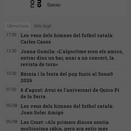
Última hora
Més llegit
Les veus dels himnes del futbol català:
17:00
Carles Cases
Joana Gomila: «L’algoritme eren els amics,
12:30
entrar dins un bar, anar a un concert, la
revista de torn»
Bèrnia i la festa del pop fusió al Sona9
10:30
2026
6 d'agost: Avui és l'aniversari de Quico Pi
07:00
de la Serra
Les veus dels himnes del futbol català:
05/08
Joan Soler Amigó
Les Cruet: «Als primers discos sentia
05/08
moltíssima ràbia, però ara estic més