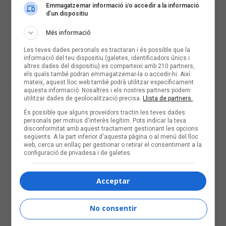
Emmagatzemar informació i/o accedir a la informació
d’un dispositiu
Més informació
Les teves dades personals es tractaran i és possible que la
informació del teu dispositiu (galetes, identificadors únics i
altres dades del dispositiu) es comparteixi amb 210 partners,
els quals també podran emmagatzemar-la o accedir-hi. Així
mateix, aquest lloc web també podrà utilitzar específicament
aquesta informació. Nosaltres i els nostres partners podem
utilitzar dades de geolocalització precisa.
Llista de partners.
És possible que alguns proveïdors tractin les teves dades
personals per motius d'interès legítim. Pots indicar la teva
disconformitat amb aquest tractament gestionant les opcions
següents. A la part inferior d'aquesta pàgina o al menú del lloc
web, cerca un enllaç per gestionar o retirar el consentiment a la
configuració de privadesa i de galetes.
Acceptar
No consentir