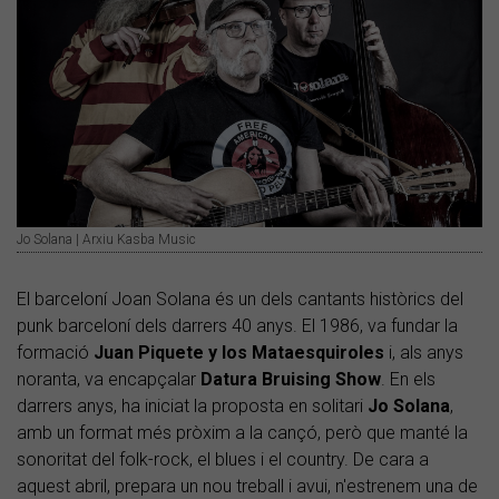
Jo Solana | Arxiu Kasba Music
El barceloní Joan Solana és un dels cantants històrics del
punk barceloní dels darrers 40 anys. El 1986, va fundar la
formació
Juan Piquete y los Mataesquiroles
i, als anys
noranta, va encapçalar
Datura Bruising Show
. En els
darrers anys, ha iniciat la proposta en solitari
Jo Solana
,
amb un format més pròxim a la cançó, però que manté la
sonoritat del folk-rock, el blues i el country. De cara a
aquest abril, prepara un nou treball i avui, n'estrenem una de