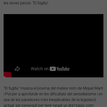
les seves peces: "El fugitiu".
"El fugitiu" musica el poema del mateix nom de Miquel Martí
i Pol per a aprofundir en les dificultats del sensellarisme i en
una de les paradoxes més inexplicables de la legislació
actual: ser perseguit per tenir negat un dret bàsic com