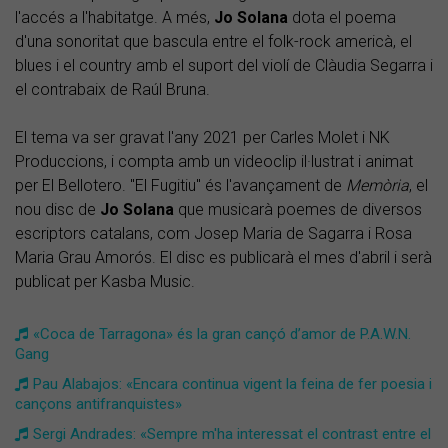
l'accés a l'habitatge. A més,
Jo Solana
dota el poema
d'una sonoritat que bascula entre el folk-rock americà, el
blues i el country amb el suport del violí de Clàudia Segarra i
el contrabaix de Raúl Bruna.
El tema va ser gravat l'any 2021 per Carles Molet i NK
Produccions, i compta amb un videoclip il·lustrat i animat
per El Bellotero. "El Fugitiu" és l'avançament de
Memòria
, el
nou disc de
Jo
Solana
que musicarà poemes de diversos
escriptors catalans, com Josep Maria de Sagarra i Rosa
Maria Grau Amorós. El disc es publicarà el mes d'abril i serà
publicat per Kasba Music.
​«Coca de Tarragona» és la gran cançó d’amor de P.A.W.N.
Gang
Pau Alabajos: «Encara continua vigent la feina de fer poesia i
cançons antifranquistes»
Sergi Andrades: «Sempre m'ha interessat el contrast entre el