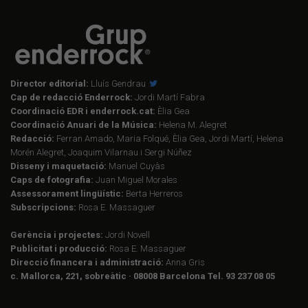
Director editorial:
Lluís Gendrau
Cap de redacció Enderrock:
Jordi Martí Fabra
Coordinació EDR i enderrock.cat:
Èlia Gea
Coordinació Anuari de la Música:
Helena M. Alegret
Redacció:
Ferran Amado, Maria Folqué, Èlia Gea, Jordi Martí, Helena
Morén Alegret, Joaquim Vilarnau i Sergi Núñez
Disseny i maquetació:
Manuel Cuyàs
Caps de fotografia:
Juan Miguel Morales
Assessorament lingüístic:
Berta Herreros
Subscripcions:
Rosa E. Massaguer
Gerència i projectes:
Jordi Novell
Publicitat i producció:
Rosa E. Massaguer
Direcció financera i administració:
Anna Gris
c. Mallorca, 221, sobreàtic · 08008 Barcelona Tel. 93 237 08 05