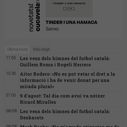
Última hora
Més llegit
Les veus dels himnes del futbol català:
17:00
Guillem Roma i Rogeli Herrero
Aitor Rodero: «No es pot vetar el dret a la
10:30
informació i ha de venir donat per una
mirada plural»
9 d'agost: Tal dia com avui va néixer
07:00
Ricard Miralles
Les veus dels himnes del futbol català:
08/08
Deskarats
Mark Boske: «No m’agrada etiquetar-me de
08/08