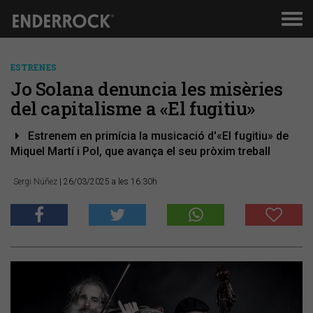
Men
de
nav
ESTRENES
Jo Solana denuncia les misèries
del capitalisme a «El fugitiu»
Estrenem en primícia la musicació d'«El fugitiu» de
Miquel Martí i Pol, que avança el seu pròxim treball
Sergi Núñez
| 26/03/2025 a les 16:30h