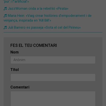
'pur' i l''artificial'»
​JazzWoman crida a la rebel·lió «Pirata»
Maria Hein: «Vaig crear històries d’empoderament i de
venjança, inspirada en 'Kill Bill'»
Juli Barrero es passeja «Sota el cel del Pirineu»
FES EL TEU COMENTARI
Nom
Títol
Comentari