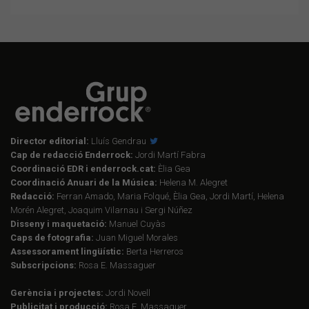
Director editorial:
Lluís Gendrau
Cap de redacció Enderrock:
Jordi Martí Fabra
Coordinació EDR i enderrock.cat:
Èlia Gea
Coordinació Anuari de la Música:
Helena M. Alegret
Redacció:
Ferran Amado, Maria Folqué, Èlia Gea, Jordi Martí, Helena
Morén Alegret, Joaquim Vilarnau i Sergi Núñez
Disseny i maquetació:
Manuel Cuyàs
Caps de fotografia:
Juan Miguel Morales
Assessorament lingüístic:
Berta Herreros
Subscripcions:
Rosa E. Massaguer
Gerència i projectes:
Jordi Novell
Publicitat i producció:
Rosa E. Massaguer