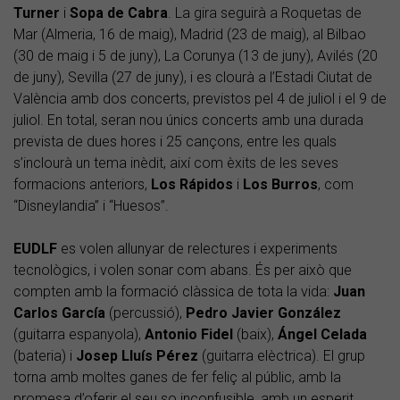
Turner
i
Sopa de Cabra
. La gira seguirà a Roquetas de
Mar (Almeria, 16 de maig), Madrid (23 de maig), al Bilbao
(30 de maig i 5 de juny), La Corunya (13 de juny), Avilés (20
de juny), Sevilla (27 de juny), i es clourà a l’Estadi Ciutat de
València amb dos concerts, previstos pel 4 de juliol i el 9 de
juliol. En total, seran nou únics concerts amb una durada
prevista de dues hores i 25 cançons, entre les quals
s’inclourà un tema inèdit, així com èxits de les seves
formacions anteriors,
Los Rápidos
i
Los Burros
, com
“Disneylandia” i “Huesos”.
EUDLF
es volen allunyar de relectures i experiments
tecnològics, i volen sonar com abans. És per això que
compten amb la formació clàssica de tota la vida:
Juan
Carlos García
(percussió),
Pedro Javier González
(guitarra espanyola),
Antonio Fidel
(baix),
Ángel Celada
(bateria) i
Josep Lluís Pérez
(guitarra elèctrica). El grup
torna amb moltes ganes de fer feliç al públic, amb la
promesa d’oferir el seu so inconfusible, amb un esperit