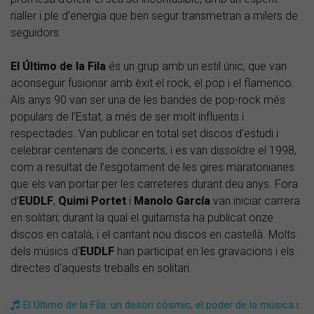
rialler i ple d’energia que ben segur transmetran a milers de
seguidors.
El Último de la Fila
és un grup amb un estil únic, que van
aconseguir fusionar amb èxit el rock, el pop i el flamenco.
Als anys 90 van ser una de les bandes de pop-rock més
populars de l’Estat, a més de ser molt influents i
respectades. Van publicar en total set discos d'estudi i
celebrar centenars de concerts, i es van dissoldre el 1998,
com a resultat de l’esgotament de les gires maratonianes
que els van portar per les carreteres durant deu anys. Fora
d’
EUDLF
,
Quimi Portet
i
Manolo García
van iniciar carrera
en solitari; durant la qual el guitarrista ha publicat onze
discos en català, i el cantant nou discos en castellà. Molts
dels músics d'
EUDLF
han participat en les gravacions i els
directes d'aquests treballs en solitari.
El Último de la Fila: un desori còsmic, el poder de la música i