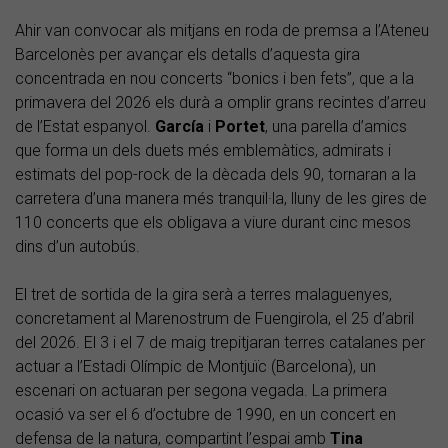
Ahir van convocar als mitjans en roda de premsa a l’Ateneu
Barcelonès per avançar els detalls d’aquesta gira
concentrada en nou concerts “bonics i ben fets”, que a la
primavera del 2026 els durà a omplir grans recintes d’arreu
de l’Estat espanyol.
García
i
Portet
, una parella d’amics
que forma un dels duets més emblemàtics, admirats i
estimats del pop-rock de la dècada dels 90, tornaran a la
carretera d’una manera més tranquil·la, lluny de les gires de
110 concerts que els obligava a viure durant cinc mesos
dins d’un autobús.
El tret de sortida de la gira serà a terres malaguenyes,
concretament al Marenostrum de Fuengirola, el 25 d’abril
del 2026. El 3 i el 7 de maig trepitjaran terres catalanes per
actuar a l’Estadi Olímpic de Montjuïc (Barcelona), un
escenari on actuaran per segona vegada. La primera
ocasió va ser el 6 d’octubre de 1990, en un concert en
defensa de la natura, compartint l’espai amb
Tina