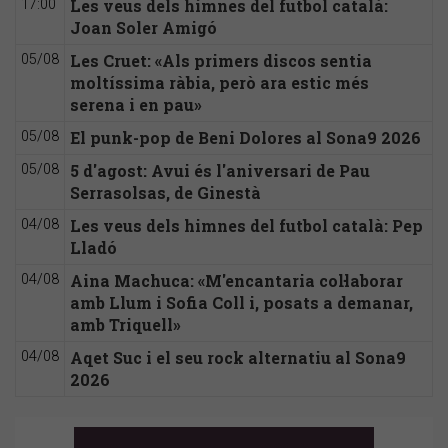
Les veus dels himnes del futbol català:
17:00
Joan Soler Amigó
Les Cruet: «Als primers discos sentia
05/08
moltíssima ràbia, però ara estic més
serena i en pau»
El punk-pop de Beni Dolores al Sona9 2026
05/08
5 d'agost: Avui és l'aniversari de Pau
05/08
Serrasolsas, de Ginestà
Les veus dels himnes del futbol català: Pep
04/08
Lladó
Aina Machuca: «M'encantaria col·laborar
04/08
amb Llum i Sofia Coll i, posats a demanar,
amb Triquell»
Aqet Suc i el seu rock alternatiu al Sona9
04/08
2026