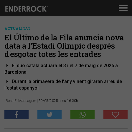
Men
de
nav
ACTUALITAT
El Último de la Fila anuncia nova
data a l'Estadi Olímpic després
d'esgotar totes les entrades
El duo català actuarà el 3 i el 7 de maig de 2026 a
Barcelona
Durant la primavera de l'any vinent giraran arreu de
l'estat espanyol
Rosa E. Massaguer
| 29/05/2025 a les 16:30h