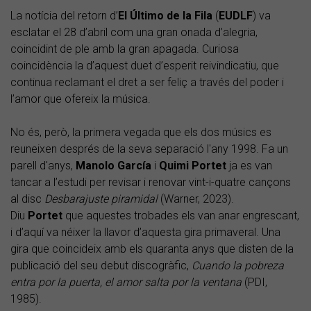
La notícia del retorn d’
El Último de la Fila
(
EUDLF
) va
esclatar el 28 d’abril com una gran onada d’alegria,
coincidint de ple amb la gran apagada. Curiosa
coincidència la d’aquest duet d’esperit reivindicatiu, que
continua reclamant el dret a ser feliç a través del poder i
l’amor que ofereix la música.
No és, però, la primera vegada que els dos músics es
reuneixen després de la seva separació l'any 1998. Fa un
parell d'anys,
Manolo García
i
Quimi Portet
ja es van
tancar a l’estudi per revisar i renovar vint-i-quatre cançons
al disc
Desbarajuste piramidal
(Warner, 2023).
Diu
Portet
que aquestes trobades els van anar engrescant,
i d’aquí va néixer la llavor d’aquesta gira primaveral. Una
gira que coincideix amb els quaranta anys que disten de la
publicació del seu debut discogràfic,
Cuando la pobreza
entra por la puerta, el amor salta por la ventana
(PDI,
1985).