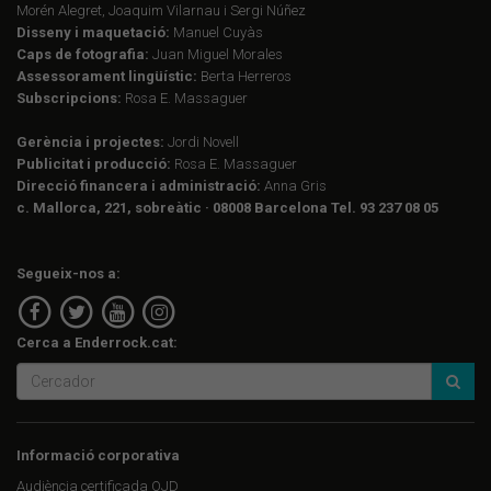
Morén Alegret, Joaquim Vilarnau i Sergi Núñez
Disseny i maquetació:
Manuel Cuyàs
Caps de fotografia:
Juan Miguel Morales
Assessorament lingüístic:
Berta Herreros
Subscripcions:
Rosa E. Massaguer
Gerència i projectes:
Jordi Novell
Publicitat i producció:
Rosa E. Massaguer
Direcció financera i administració:
Anna Gris
c. Mallorca, 221, sobreàtic · 08008 Barcelona Tel. 93 237 08 05
Segueix-nos a:
Cerca a Enderrock.cat:
Informació corporativa
Audiència certificada OJD