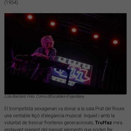
(1954).
Lola Bastard. Foto: Comú d'Escaldes-Engordany
El trompetista sexagenari va donar a la sala Prat del Roure
una veritable lliçó d’elegància musical. Inquiet i amb la
voluntat de trencar fronteres generacionals,
Truffaz
mira
endavant prenent del passat elements que poden fer