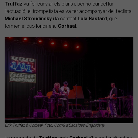
Truffaz
va fer canviar els plans i, per no cancel·lar
l’actuació, el trompetista es va fer acompanyar del teclista
Michael Stroudinsky
i la cantant
Lola Bastard
, que
formen el duo londinenc
Corbaal
.
Erik Truffaz & Corbaal. Foto: Comú d’Escaldes-Engordany