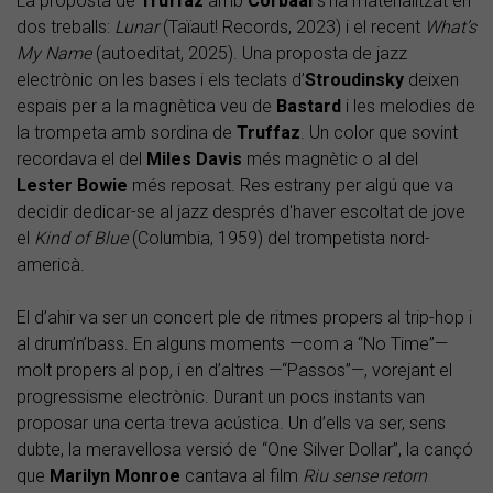
La proposta de
Truffaz
amb
Corbaal
s’ha materialitzat en
dos treballs:
Lunar
(Taïaut! Records, 2023) i el recent
What’s
My Name
(autoeditat, 2025). Una proposta de jazz
electrònic on les bases i els teclats d’
Stroudinsky
deixen
espais per a la magnètica veu de
Bastard
i les melodies de
la trompeta amb sordina de
Truffaz
. Un color que sovint
recordava el del
Miles Davis
més magnètic o al del
Lester Bowie
més reposat. Res estrany per algú que va
decidir dedicar-se al jazz després d'haver escoltat de jove
el
Kind of Blue
(Columbia, 1959) del trompetista nord-
americà.
El d’ahir va ser un concert ple de ritmes propers al trip-hop i
al drum’n’bass. En alguns moments —com a “No Time”—
molt propers al pop, i en d’altres —“Passos”—, vorejant el
progressisme electrònic. Durant un pocs instants van
proposar una certa treva acústica. Un d’ells va ser, sens
dubte, la meravellosa versió de “One Silver Dollar”, la cançó
que
Marilyn Monroe
cantava al film
Riu sense retorn