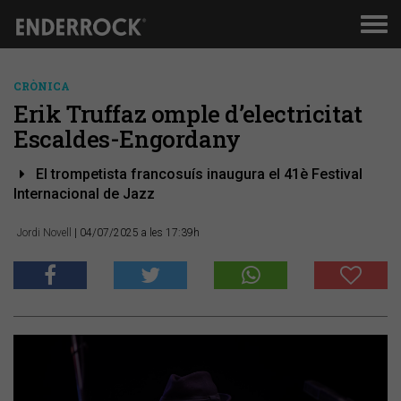
Men
de
nav
CRÒNICA
Erik Truffaz omple d’electricitat
Escaldes-Engordany
El trompetista francosuís inaugura el 41è Festival
Internacional de Jazz
Jordi Novell
| 04/07/2025 a les 17:39h