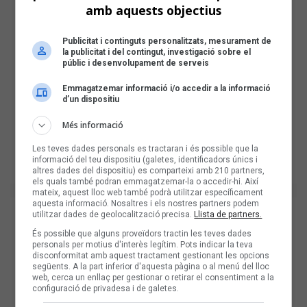
amb aquests objectius
Publicitat i continguts personalitzats, mesurament de
la publicitat i del contingut, investigació sobre el
públic i desenvolupament de serveis
Emmagatzemar informació i/o accedir a la informació
d’un dispositiu
Més informació
Les teves dades personals es tractaran i és possible que la
informació del teu dispositiu (galetes, identificadors únics i
altres dades del dispositiu) es comparteixi amb 210 partners,
els quals també podran emmagatzemar-la o accedir-hi. Així
mateix, aquest lloc web també podrà utilitzar específicament
aquesta informació. Nosaltres i els nostres partners podem
utilitzar dades de geolocalització precisa.
Llista de partners.
És possible que alguns proveïdors tractin les teves dades
personals per motius d'interès legítim. Pots indicar la teva
disconformitat amb aquest tractament gestionant les opcions
següents. A la part inferior d'aquesta pàgina o al menú del lloc
web, cerca un enllaç per gestionar o retirar el consentiment a la
configuració de privadesa i de galetes.