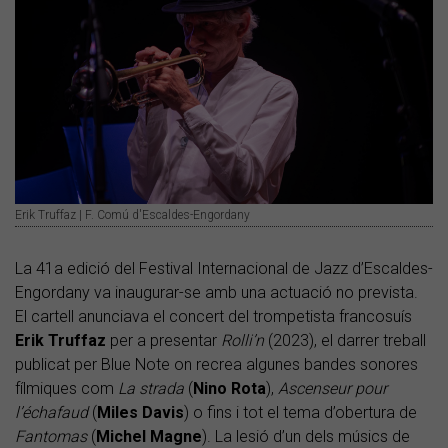
Erik Truffaz | F. Comú d'Escaldes-Engordany
La 41a edició del Festival Internacional de Jazz d’Escaldes-
Engordany va inaugurar-se amb una actuació no prevista.
El cartell anunciava el concert del trompetista francosuís
Erik Truffaz
per a presentar
Rolli’n
(2023), el darrer treball
publicat per Blue Note on recrea algunes bandes sonores
fílmiques com
La strada
(
Nino Rota
),
Ascenseur pour
l’échafaud
(
Miles Davis
) o fins i tot el tema d’obertura de
Fantomas
(
Michel Magne
). La lesió d’un dels músics de