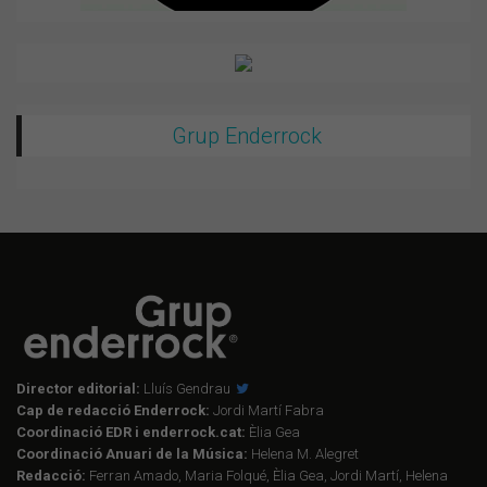
Grup Enderrock
Director editorial:
Lluís Gendrau
Cap de redacció Enderrock:
Jordi Martí Fabra
Coordinació EDR i enderrock.cat:
Èlia Gea
Coordinació Anuari de la Música:
Helena M. Alegret
Redacció:
Ferran Amado, Maria Folqué, Èlia Gea, Jordi Martí, Helena