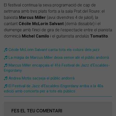
El festival continua la seva programació de cap de
setmana amb tres plats forts a la sala Prat del Roure: el
baixista
Marcus Miller
(avui divendres 4 de juliol), la
cantant
Cécile McLorin Salvant
(demà dissabte) i el
diumenge amb l’inici de gira de l’espectacle entre el pianista
dominicà
Michel Camilo
i el guitarrista andalús
Tomatito
.
Cécile McLorin Salvant canta tots els colors dels jazz
La màgia de Marcus Miller deixa sense alè el públic andorrà
Marcus Miller encapçala el 41è Festival de Jazz d'Escaldes-
Engordany
​Andrea Motis sacseja el públic andorrà
El Festival de Jazz d'Escaldes-Engordany arriba a la 40a
edició amb concerts per a tots els públics
FES EL TEU COMENTARI