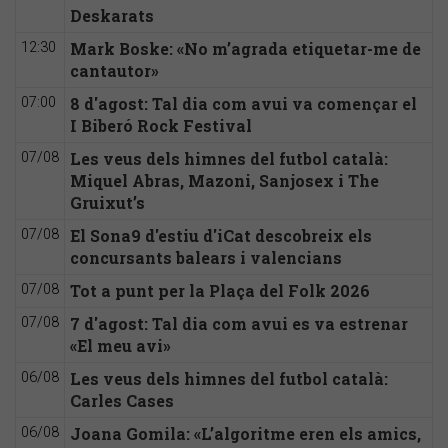
Deskarats
Mark Boske: «No m’agrada etiquetar-me de
12:30
cantautor»
8 d'agost: Tal dia com avui va començar el
07:00
I Biberó Rock Festival
Les veus dels himnes del futbol català:
07/08
Miquel Abras, Mazoni, Sanjosex i The
Gruixut’s
El Sona9 d'estiu d'iCat descobreix els
07/08
concursants balears i valencians
Tot a punt per la Plaça del Folk 2026
07/08
7 d'agost: Tal dia com avui es va estrenar
07/08
«El meu avi»
Les veus dels himnes del futbol català:
06/08
Carles Cases
Joana Gomila: «L’algoritme eren els amics,
06/08