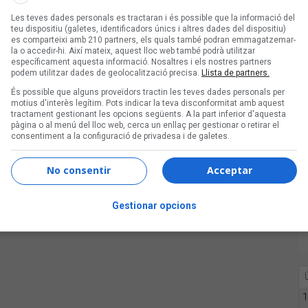
Les teves dades personals es tractaran i és possible que la informació del
teu dispositiu (galetes, identificadors únics i altres dades del dispositiu)
es comparteixi amb 210 partners, els quals també podran emmagatzemar-
la o accedir-hi. Així mateix, aquest lloc web també podrà utilitzar
específicament aquesta informació. Nosaltres i els nostres partners
podem utilitzar dades de geolocalització precisa.
Llista de partners.
És possible que alguns proveïdors tractin les teves dades personals per
motius d'interès legítim. Pots indicar la teva disconformitat amb aquest
tractament gestionant les opcions següents. A la part inferior d'aquesta
pàgina o al menú del lloc web, cerca un enllaç per gestionar o retirar el
consentiment a la configuració de privadesa i de galetes.
No consentir
Acceptar
Gestionar opcions
1