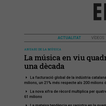
ACTUALITAT
VÍDEOS
ANUARI DE LA MÚSICA
La música en viu quadr
una dècada
La facturació global de la indústria catalana
milions, un 21% més respecte als 200 milions 
La nova xifra de rècord multiplica per quatre
61 milions
La mateixa tendència es registra en la quan