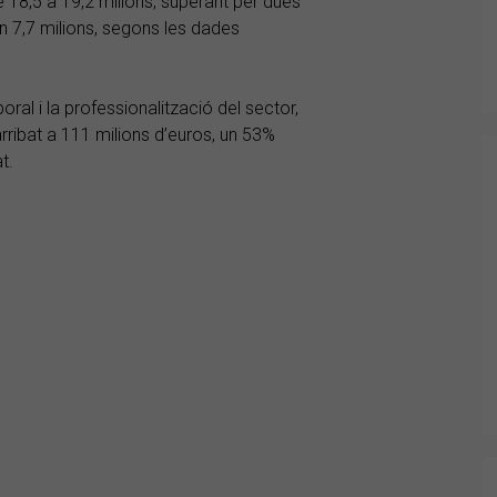
 18,5 a 19,2 milions, superant per dues
en 7,7 milions, segons les dades
oral i la professionalització del sector,
rribat a 111 milions d’euros, un 53%
t.