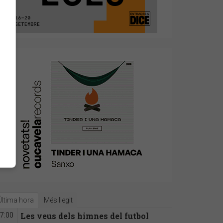
Última hora
Més llegit
Les veus dels himnes del futbol
7:00