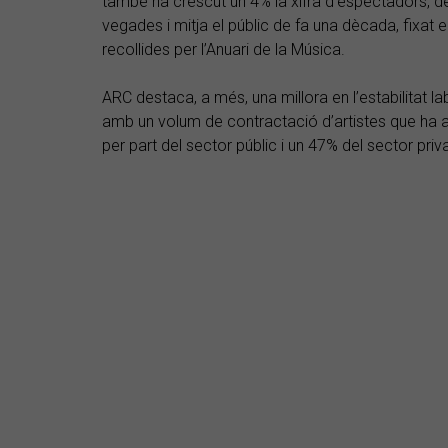
també ha crescut un 4% la xifra d’espectadors, de
vegades i mitja el públic de fa una dècada, fixat 
recollides per l’Anuari de la Música.
ARC destaca, a més, una millora en l’estabilitat lab
amb un volum de contractació d’artistes que ha a
per part del sector públic i un 47% del sector priva