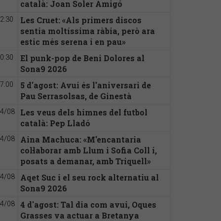
català: Joan Soler Amigó
Les Cruet: «Als primers discos
2:30
sentia moltíssima ràbia, però ara
estic més serena i en pau»
El punk-pop de Beni Dolores al
0:30
Sona9 2026
5 d'agost: Avui és l'aniversari de
7:00
Pau Serrasolsas, de Ginestà
Les veus dels himnes del futbol
4/08
català: Pep Lladó
Aina Machuca: «M'encantaria
4/08
col·laborar amb Llum i Sofia Coll i,
posats a demanar, amb Triquell»
Aqet Suc i el seu rock alternatiu al
4/08
Sona9 2026
4 d'agost: Tal dia com avui, Oques
4/08
Grasses va actuar a Bretanya