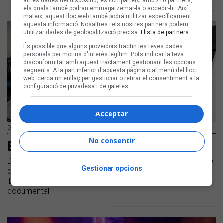
altres dades del dispositiu) es comparteixi amb 210 partners,
els quals també podran emmagatzemar-la o accedir-hi. Així
mateix, aquest lloc web també podrà utilitzar específicament
aquesta informació. Nosaltres i els nostres partners podem
utilitzar dades de geolocalització precisa.
Llista de partners.
És possible que alguns proveïdors tractin les teves dades
personals per motius d'interès legítim. Pots indicar la teva
disconformitat amb aquest tractament gestionant les opcions
següents. A la part inferior d'aquesta pàgina o al menú del lloc
web, cerca un enllaç per gestionar o retirar el consentiment a la
configuració de privadesa i de galetes.
Acceptar
Dorigen | Arxiu
No consentir
El rock del metge i dels pacients
Dorigen presenta 'La simfonia dels herois' amb pacients del
Gestionar opcions
doctor Andreu Gabarrós, amb un concert amb convidats
|La mateixa nit es culminarà l'enregistrament d'un
documental