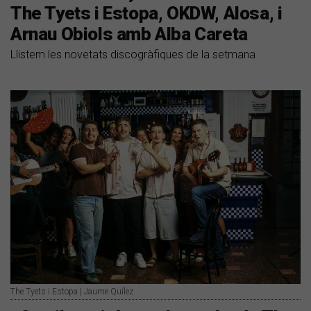
The Tyets i Estopa, OKDW, Alosa, i
Arnau Obiols amb Alba Careta
Llistem les novetats discogràfiques de la setmana
The Tyets i Estopa | Jaume Quílez