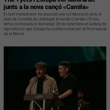
junts a la nova cançó «Camila»
El duet maresmenc ha anunciat una col·laboració amb el
duet de Cornellà de Llobregat al senzill «Camila» | El nou
tema s'estrenarà el diumenge 28 de setembre en la llista de
reproducció que Estopa ha confeccionat per al Piromusical
de la Mercè