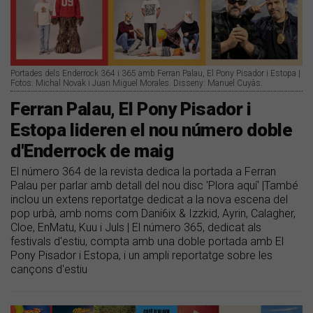
Portades dels Enderrock 364 i 365 amb Ferran Palau, El Pony Pisador i Estopa |
Fotos: Michal Novak i Juan Miguel Morales. Disseny: Manuel Cuyàs.
Ferran Palau, El Pony Pisador i
Estopa lideren el nou número doble
d'Enderrock de maig
El número 364 de la revista dedica la portada a Ferran
Palau per parlar amb detall del nou disc 'Plora aquí' |També
inclou un extens reportatge dedicat a la nova escena del
pop urbà, amb noms com Dani6ix & Izzkid, Ayrin, Calagher,
Cloe, EnMatu, Kuu i Juls | El número 365, dedicat als
festivals d'estiu, compta amb una doble portada amb El
Pony Pisador i Estopa, i un ampli reportatge sobre les
cançons d'estiu