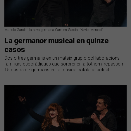
Manolo García i la seva germana Carmen García | Xavier Mercadé
La germanor musical en quinze
casos
Dos o tres germans en un mateix grup o col·laboracions
familiars esporàdiques que sorprenen a tothom; repassem
15 casos de germans en la música catalana actual