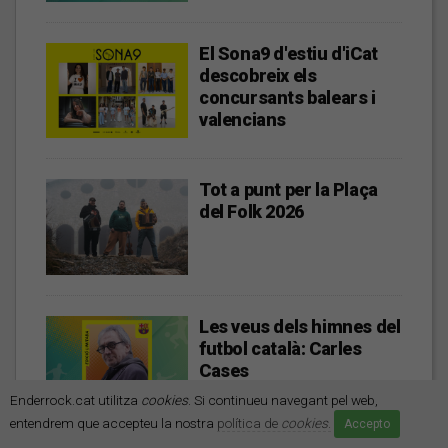
El Sona9 d'estiu d'iCat
descobreix els
concursants balears i
valencians
Tot a punt per la Plaça
del Folk 2026
Les veus dels himnes del
futbol català: Carles
Cases
Enderrock.cat utilitza
cookies
. Si continueu navegant pel web,
entendrem que accepteu la nostra
política de
cookies
.
Accepto