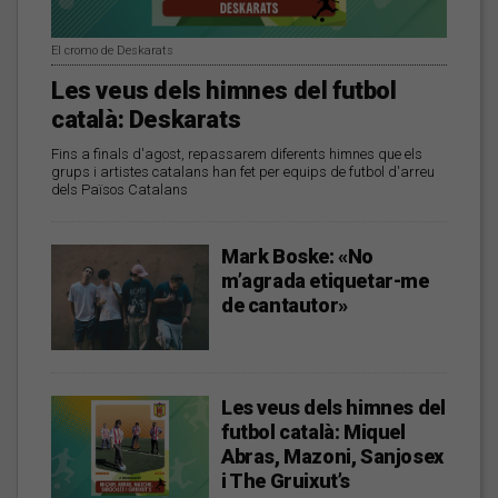
El cromo de Deskarats
Les veus dels himnes del futbol
català: Deskarats
Fins a finals d'agost, repassarem diferents himnes que els
grups i artistes catalans han fet per equips de futbol d'arreu
dels Països Catalans
Mark Boske: «No
m’agrada etiquetar-me
de cantautor»
Les veus dels himnes del
futbol català: Miquel
Abras, Mazoni, Sanjosex
i The Gruixut’s