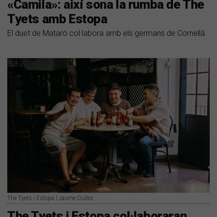
«Camila»: així sona la rumba de The
Tyets amb Estopa
El duet de Mataró col·labora amb els germans de Cornellà
The Tyets i Estopa | Jaume Quílez
The Tyets i Estopa col·laboraran