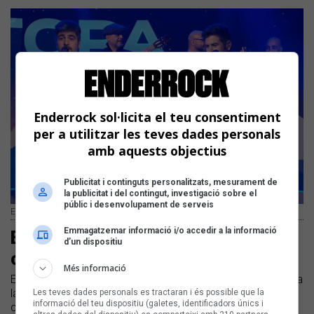
Enderrock sol·licita el teu consentiment
per a utilitzar les teves dades personals
amb aquests objectius
Publicitat i continguts personalitzats, mesurament de
la publicitat i del contingut, investigació sobre el
públic i desenvolupament de serveis
Estopa actuant a la Marató de 3Cat
Emmagatzemar informació i/o accedir a la informació
Estopa presenta una nova cançó en
d’un dispositiu
català, «La rumba del Pescaílla»
Més informació
El duet de Cornellà del Llobregat va presentar el tema ahir a
la Marató de 3Cat | És el primer tema d'autoria pròpia que
Les teves dades personals es tractaran i és possible que la
informació del teu dispositiu (galetes, identificadors únics i
canta el duet en català