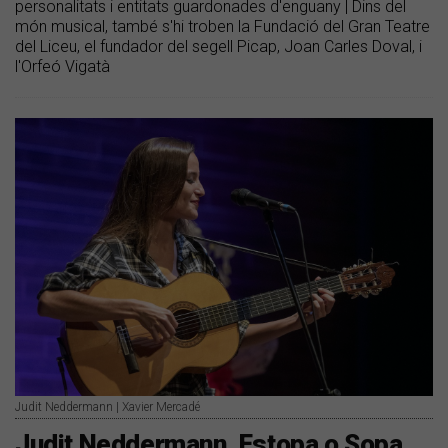
personalitats i entitats guardonades d'enguany | Dins del
món musical, també s'hi troben la Fundació del Gran Teatre
del Liceu, el fundador del segell Picap, Joan Carles Doval, i
l'Orfeó Vigatà
Judit Neddermann | Xavier Mercadé
Judit Neddermann, Estopa o Sopa