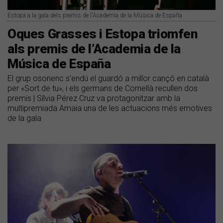
Estopa a la gala dels premis de l'Academia de la Música de España
Oques Grasses i Estopa triomfen
als premis de l’Academia de la
Música de España
El grup osonenc s’endú el guardó a millor cançó en català
per «Sort de tu», i els germans de Cornellà recullen dos
premis | Sílvia Pérez Cruz va protagonitzar amb la
multipremiada Amaia una de les actuacions més emotives
de la gala