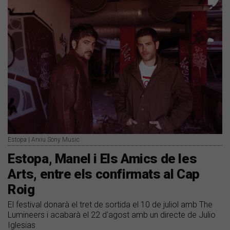
Estopa | Arxiu Sony Music
Estopa, Manel i Els Amics de les
Arts, entre els confirmats al Cap
Roig
El festival donarà el tret de sortida el 10 de juliol amb The
Lumineers i acabarà el 22 d'agost amb un directe de Julio
Iglesias