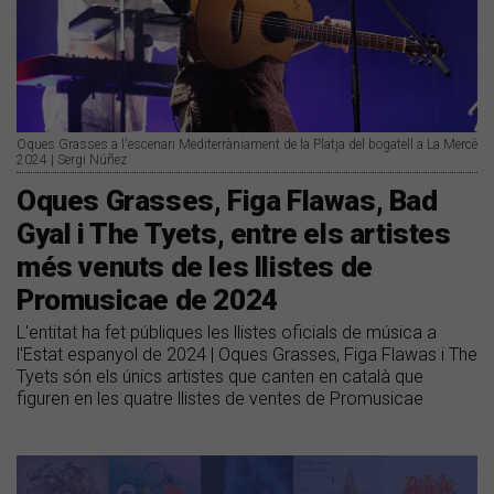
Oques Grasses a l'escenari Mediterràniament de la Platja del bogatell a La Mercè
2024 | Sergi Núñez
Oques Grasses, Figa Flawas, Bad
Gyal i The Tyets, entre els artistes
més venuts de les llistes de
Promusicae de 2024
L'entitat ha fet públiques les llistes oficials de música a
l'Estat espanyol de 2024 | Oques Grasses, Figa Flawas i The
Tyets són els únics artistes que canten en català que
figuren en les quatre llistes de ventes de Promusicae