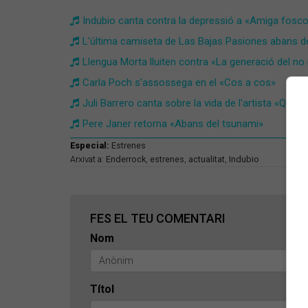
Indubio canta contra la depressió a «Amiga fosco
L'última camiseta de Las Bajas Pasiones abans de
Llengua Morta lluiten contra «La generació del no
Carla Poch s'assossega en el «Cos a cos»
Juli Barrero canta sobre la vida de l'artista «Quan
​Pere Janer retorna «Abans del tsunami»
Especial:
Estrenes
Arxivat a:
Enderrock
,
estrenes
,
actualitat
,
Indubio
FES EL TEU COMENTARI
Nom
Títol