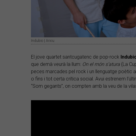
Indubio | Arxiu
El jove quartet santcugatenc de pop-rock
Indubi
que demà veurà la llum:
On el món s’atura
(La Cup
peces marcades pel rock i un llenguatge poètic 
o fins i tot certa crítica social. Avui estrenem l’ú
“Som gegants”, on compten amb la veu de la vil