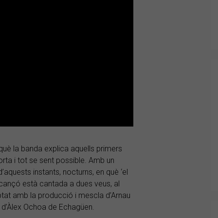
uè la banda explica aquells primers
a i tot se sent possible. Amb un
d’aquests instants, nocturns, en què ‘el
 cançó està cantada a dues veus, al
ptat amb la producció i mescla d’Arnau
ra d’Àlex Ochoa de Echagüen.