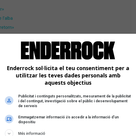
r»
 l'alba
 retorn»
 els llums s'apaguen»
Enderrock sol·licita el teu consentiment per a
utilitzar les teves dades personals amb
aquests objectius
Publicitat i continguts personalitzats, mesurament de la publicitat
i del contingut, investigació sobre el públic i desenvolupament
de serveis
Emmagatzemar informació i/o accedir a la informació d’un
dispositiu
Més informació