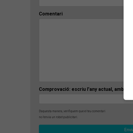
Comentari
Comprovació: escriu l'any actual, amb 4 x
D'aquesta manera, verifiquem que el teu comentari
no l'envia un robot publicitari.