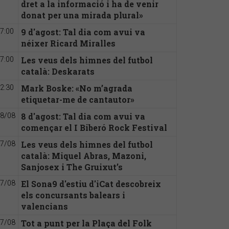
dret a la informació i ha de venir
donat per una mirada plural»
9 d'agost: Tal dia com avui va
7:00
néixer Ricard Miralles
Les veus dels himnes del futbol
7:00
català: Deskarats
Mark Boske: «No m’agrada
2:30
etiquetar-me de cantautor»
8 d'agost: Tal dia com avui va
8/08
començar el I Biberó Rock Festival
Les veus dels himnes del futbol
7/08
català: Miquel Abras, Mazoni,
Sanjosex i The Gruixut’s
El Sona9 d'estiu d'iCat descobreix
7/08
els concursants balears i
valencians
Tot a punt per la Plaça del Folk
7/08