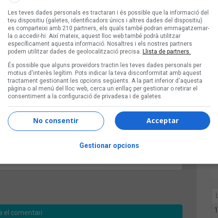
Les teves dades personals es tractaran i és possible que la informació del
teu dispositiu (galetes, identificadors únics i altres dades del dispositiu)
es comparteixi amb 210 partners, els quals també podran emmagatzemar-
la o accedir-hi. Així mateix, aquest lloc web també podrà utilitzar
específicament aquesta informació. Nosaltres i els nostres partners
podem utilitzar dades de geolocalització precisa.
Llista de partners.
És possible que alguns proveïdors tractin les teves dades personals per
motius d'interès legítim. Pots indicar la teva disconformitat amb aquest
tractament gestionant les opcions següents. A la part inferior d'aquesta
pàgina o al menú del lloc web, cerca un enllaç per gestionar o retirar el
consentiment a la configuració de privadesa i de galetes.
No consentir
Acceptar
Gestionar opcions
ifres
1