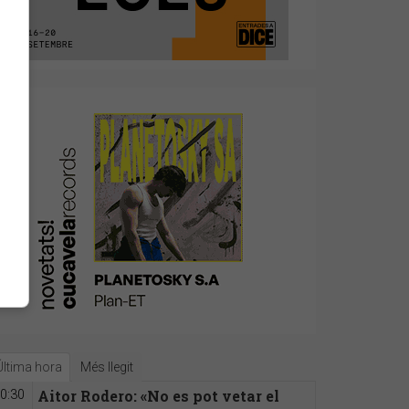
Última hora
Més llegit
Aitor Rodero: «No es pot vetar el
0:30