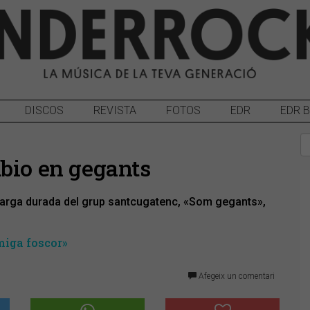
DISCOS
REVISTA
FOTOS
EDR
EDR 
ubio en gegants
larga durada del grup santcugatenc, «Som gegants»,
miga foscor»
Afegeix un comentari