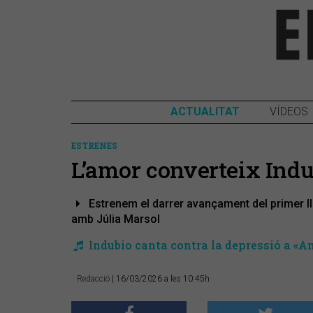
ACTUALITAT
VÍDEOS
ESTRENES
​L’amor converteix Ind
Estrenem el darrer avançament del primer l
amb Júlia Marsol
Indubio canta contra la depressió a «A
Redacció
| 16/03/2026 a les 10:45h