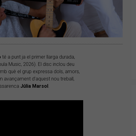
o
té a punt ja el primer llarga durada,
ula Music, 2026). El disc inclou deu
amb què el grup expressa dols, amors,
ltim avançament d’aquest nou treball,
assarenca
Júlia Marsol
.