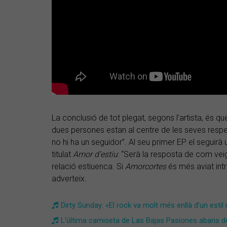
La conclusió de tot plegat, segons l’artista, és q
dues persones estan al centre de les seves respec
no hi ha un seguidor”. Al seu primer EP el seguirà
titulat
Amor d’estiu
: “Serà la resposta de com vei
relació estiuenca. Si
Amorcortes
és més aviat intr
adverteix.
Dirty Sunday: «El rock va molt més enllà d’un estil
L'última camiseta de Las Bajas Pasiones abans de