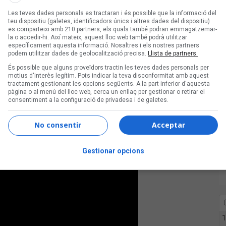
antades en català, castellà i anglès,
Les teves dades personals es tractaran i és possible que la informació del
al voltant del concepte de l’amor cortès.
teu dispositiu (galetes, identificadors únics i altres dades del dispositiu)
es comparteixi amb 210 partners, els quals també podran emmagatzemar-
oema medieval –excepte “Cos a cos”,
la o accedir-hi. Així mateix, aquest lloc web també podrà utilitzar
la mística amorosa de Teresa de Jesús
específicament aquesta informació. Nosaltres i els nostres partners
podem utilitzar dades de geolocalització precisa.
Llista de partners.
e reinterpretacions, perquè socialment
És possible que alguns proveïdors tractin les teves dades personals per
itat, tenim un passat que sempre es va
motius d'interès legítim. Pots indicar la teva disconformitat amb aquest
a les lletres expresso com he viscut
tractament gestionant les opcions següents. A la part inferior d'aquesta
pàgina o al menú del lloc web, cerca un enllaç per gestionar o retirar el
aig a través de la idea d’adoració cap
consentiment a la configuració de privadesa i de galetes.
l’amor cortès medieval”.
No consentir
Acceptar
Gestionar opcions
1