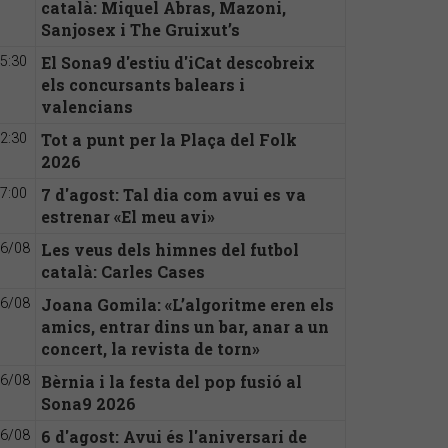
català: Miquel Abras, Mazoni,
Sanjosex i The Gruixut’s
El Sona9 d'estiu d'iCat descobreix
5:30
els concursants balears i
valencians
Tot a punt per la Plaça del Folk
2:30
2026
7 d'agost: Tal dia com avui es va
7:00
estrenar «El meu avi»
Les veus dels himnes del futbol
6/08
català: Carles Cases
Joana Gomila: «L’algoritme eren els
6/08
amics, entrar dins un bar, anar a un
concert, la revista de torn»
Bèrnia i la festa del pop fusió al
6/08
Sona9 2026
6 d'agost: Avui és l'aniversari de
6/08