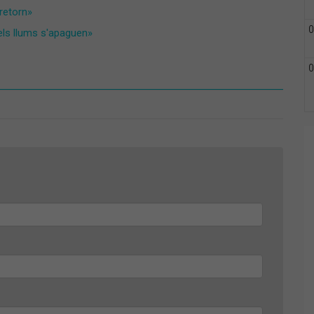
 retorn»
0
 els llums s'apaguen»
0