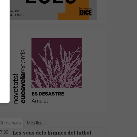
Última hora
Més llegit
Les veus dels himnes del futbol
7:00