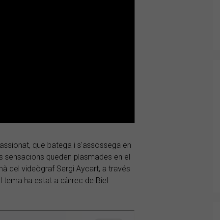
apassionat, que batega i s'assossega en
xes sensacions queden plasmades en el
a mà del videògraf Sergi Aycart, a través
l tema ha estat a càrrec de Biel