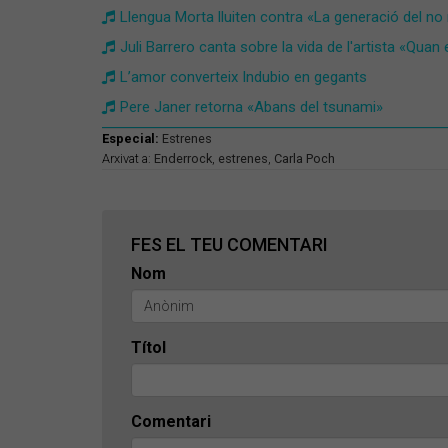
Llengua Morta lluiten contra «La generació del no
Juli Barrero canta sobre la vida de l'artista «Quan
​L’amor converteix Indubio en gegants
​Pere Janer retorna «Abans del tsunami»
Especial:
Estrenes
Arxivat a:
Enderrock
,
estrenes
,
Carla Poch
FES EL TEU COMENTARI
Nom
Títol
Comentari