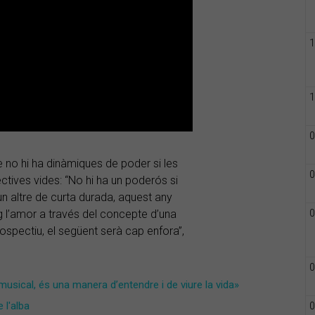
1
1
0
ue no hi ha dinàmiques de poder si les
0
tives vides: “No hi ha un poderós si
 un altre de curta durada, aquest any
0
g l’amor a través del concepte d’una
ospectiu, el següent serà cap enfora”,
0
 musical, és una manera d’entendre i de viure la vida»
 l'alba
0