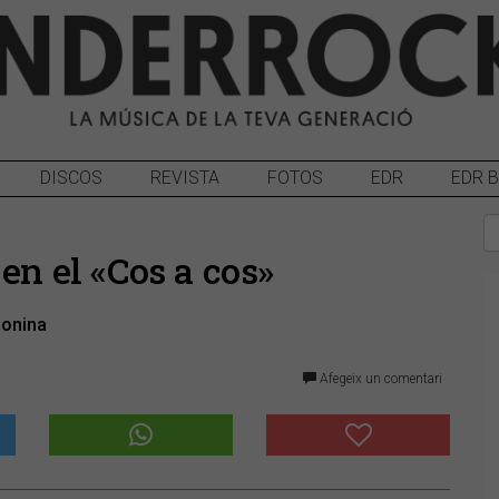
DISCOS
REVISTA
FOTOS
EDR
EDR 
en el «Cos a cos»
lonina
Afegeix un comentari