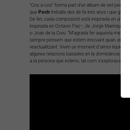
"Cos a cos" forma part d'un àlbum de set peces, c
que
Poch
treballa des de fa tres anys i que gira 
De fet, cada composició està inspirada en un p
inspirada en Octavio Paz–, de Jorge Manrique a 
o Joan de la Creu: “M’agrada fer aquesta mena d
sempre pensem que estem innovant quan, en real
reactualitzant. Vivim un moment d’‘amor líquid’, i 
algunes relacions basades en la dominància. Ho f
a la persona que estimo, tal com s’explorava en 