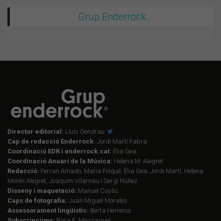
Grup Enderrock
Director editorial:
Lluís Gendrau
Cap de redacció Enderrock:
Jordi Martí Fabra
Coordinació EDR i enderrock.cat:
Èlia Gea
Coordinació Anuari de la Música:
Helena M. Alegret
Redacció:
Ferran Amado, Maria Folqué, Èlia Gea, Jordi Martí, Helena
Morén Alegret, Joaquim Vilarnau i Sergi Núñez
Disseny i maquetació:
Manuel Cuyàs
Caps de fotografia:
Juan Miguel Morales
Assessorament lingüístic:
Berta Herreros
Subscripcions:
Rosa E. Massaguer