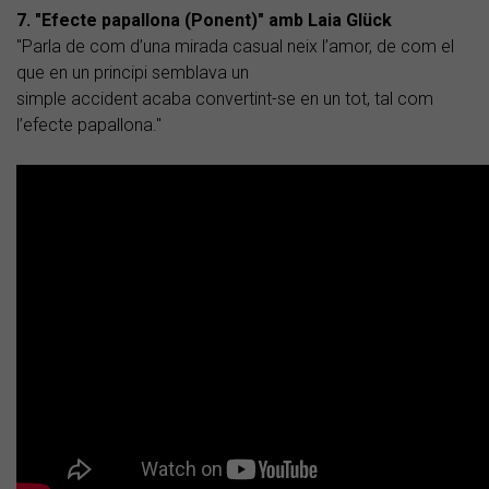
7. "Efecte papallona (Ponent)" amb Laia Glück
"Parla de com d’una mirada casual neix l’amor, de com el
que en un principi semblava un
simple accident acaba convertint-se en un tot, tal com
l’efecte papallona."