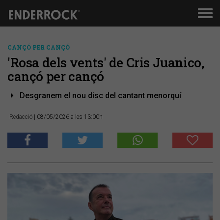
Men
de
nav
CANÇÓ PER CANÇÓ
'Rosa dels vents' de Cris Juanico,
cançó per cançó
Desgranem el nou disc del cantant menorquí
Redacció
| 08/05/2026 a les 13:00h