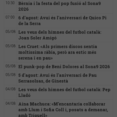
Bèrnia i la festa del pop fusió al Sona9
10:30
2026
6 d'agost: Avui és l'aniversari de Quico Pi
07:00
de la Serra
Les veus dels himnes del futbol català:
05/08
Joan Soler Amigó
Les Cruet: «Als primers discos sentia
05/08
moltíssima ràbia, però ara estic més
serena i en pau»
El punk-pop de Beni Dolores al Sona9 2026
05/08
5 d'agost: Avui és l'aniversari de Pau
05/08
Serrasolsas, de Ginestà
Les veus dels himnes del futbol català: Pep
04/08
Lladó
Aina Machuca: «M'encantaria col·laborar
04/08
amb Llum i Sofia Coll i, posats a demanar,
amb Triquell»