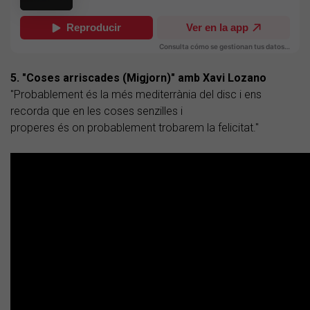
5. "Coses arriscades (Migjorn)" amb Xavi Lozano
"Probablement és la més mediterrània del disc i ens
recorda que en les coses senzilles i
properes és on probablement trobarem la felicitat."