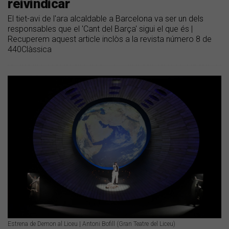
reivindicar
El tiet-avi de l'ara alcaldable a Barcelona va ser un dels
responsables que el 'Cant del Barça' sigui el que és |
Recuperem aquest article inclòs a la revista número 8 de
440Clàssica
Estrena de Demon al Liceu | Antoni Bofill (Gran Teatre del Liceu)