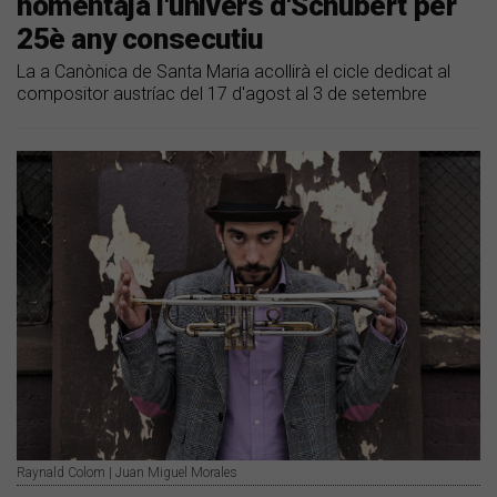
homentaja l'univers d'Schubert per
25è any consecutiu
La a Canònica de Santa Maria acollirà el cicle dedicat al
compositor austríac del 17 d'agost al 3 de setembre
Raynald Colom | Juan Miguel Morales