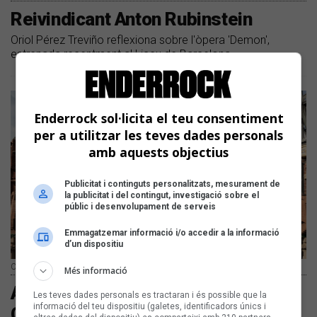
Reivindicant Anton Rubinstein
Oriol Pérez Treviño reflexiona sobre l'òpera 'Demon',
estrenada recentment al Liceu de Barcelona
Enderrock sol·licita el teu consentiment
per a utilitzar les teves dades personals
amb aquests objectius
Publicitat i continguts personalitzats, mesurament de
la publicitat i del contingut, investigació sobre el
públic i desenvolupament de serveis
Emmagatzemar informació i/o accedir a la informació
d’un dispositiu
Cor Jove de l'Orfeó Català | Ricard Ríos
Més informació
Arrenca el 8è Festival de Pasqua de
Les teves dades personals es tractaran i és possible que la
informació del teu dispositiu (galetes, identificadors únics i
Cervera