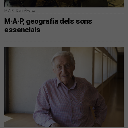
M.A.P. | Dani Álvarez
M·A·P, geografia dels sons
essencials