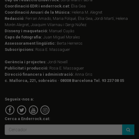
Coordinació EDR i enderrock.cat:
Èlia Gea
Coordinació Anuari de la Música:
Helena M. Alegret
Redacció:
Ferran Amado, Maria Folqué, Èlia Gea, Jordi Martí, Helena
Morén Alegret, Joaquim Vilarnau i Sergi Núñez
Disseny i maquetació:
Manuel Cuyàs
Caps de fotografia:
Juan Miguel Morales
Assessorament lingüístic:
Berta Herreros
Subscripcions:
Rosa E. Massaguer
Gerència i projectes:
Jordi Novell
Publicitat i producció:
Rosa E. Massaguer
Direcció financera i administració:
Anna Gris
c. Mallorca, 221, sobreàtic · 08008 Barcelona Tel. 93 237 08 05
Segueix-nos a:
Cerca a Enderrock.cat: