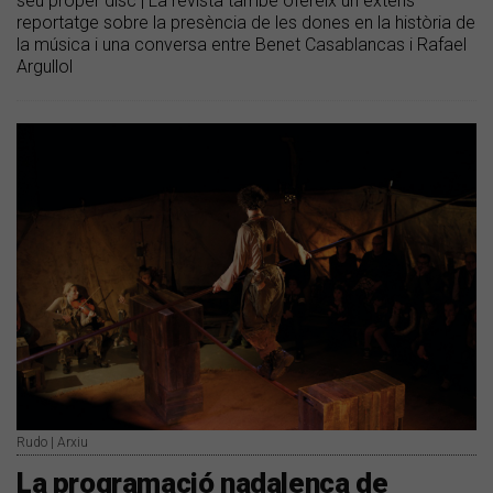
seu proper disc | La revista també ofereix un extens
reportatge sobre la presència de les dones en la història de
la música i una conversa entre Benet Casablancas i Rafael
Argullol
Rudo | Arxiu
La programació nadalenca de