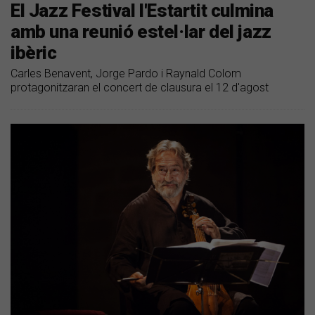
El Jazz Festival l'Estartit culmina
amb una reunió estel·lar del jazz
ibèric
Carles Benavent, Jorge Pardo i Raynald Colom
protagonitzaran el concert de clausura el 12 d'agost