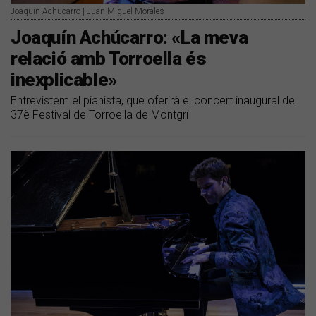
Joaquín Achucarro | Juan Miguel Morales
Joaquín Achúcarro: «La meva
relació amb Torroella és
inexplicable»
Entrevistem el pianista, que oferirà el concert inaugural del
37è Festival de Torroella de Montgrí