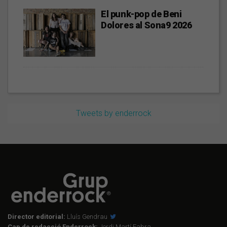
El punk-pop de Beni
Dolores al Sona9 2026
Tweets by enderrock
Director editorial:
Lluís Gendrau
Cap de redacció Enderrock:
Jordi Martí Fabra