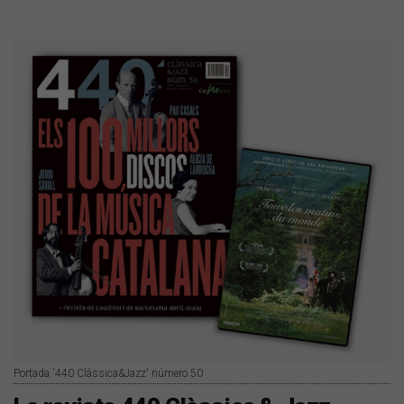
Portada '440 Clàssica&Jazz' número 50