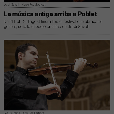
Jordi Savall | Hervé Pouyfourcat
La música antiga arriba a Poblet
De l'11 al 13 d'agost tindrà lloc el festival que abraça el
gènere, sota la direcció artística de Jordi Savall
Jesús Reina | Arxiu de l'artista