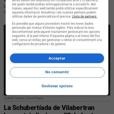
altres dades del dispositiu) es comparteixi amb 210 partners,
els quals també podran emmagatzemar-la o accedir-hi. Així
El certamen programarà música clàssica catalana a
mateix, aquest lloc web també podrà utilitzar específicament
diversos espais de la ciutat entre el 22 de març i l'1 d'abril
aquesta informació. Nosaltres i els nostres partners podem
utilitzar dades de geolocalització precisa.
Llista de partners.
És possible que alguns proveïdors tractin les teves dades
personals per motius d'interès legítim. Pots indicar la teva
disconformitat amb aquest tractament gestionant les opcions
següents. A la part inferior d'aquesta pàgina o al menú del lloc
web, cerca un enllaç per gestionar o retirar el consentiment a la
configuració de privadesa i de galetes.
Acceptar
No consentir
Gestionar opcions
Quartet Casals | David Ruano
La Schubertíada de Vilabertran