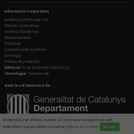
Informació corporativa
Audiència certificada OJD
Notícies corporatives
Història d'Enderrock
Reconeixements
Publicitat
Contacta amb nosaltres
Avís legal
Política de privacitat
Editorial:
Grup Enderrock Edicions S.L.
Tecnologia:
Sobrevia.net
Amb la col·laboració de:
Enderrock.cat utilitza
cookies
. Si continueu navegant pel web,
entendrem que accepteu la nostra
política de
cookies
.
Accepto