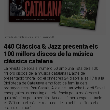
Portada 440 Clàssica&Jazz número 50
440 Clàssica & Jazz presenta els
100 millors discos de la música
clàssica catalana
La revista celebra el número 50 amb una llista dels 100
millors discos de la música catalana | L'acte de
presentació tindrà lloc el dimecres 24 d'abril a les 17 h a la
Biblioteca de Catalunya amb foto de família dels
protagonistes | Pau Casals, Alícia de Larrocha i Jordi Savall
encapçalen un rànquing de referència per a melòmans i
guia pràctica per a neòfits | Aquest número especial inclou
el DVD amb el màster restaurat de la pel·lícula 'Tots els
matins del món'