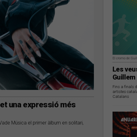
El cromo de Gui
Les veus
Guillem
Fins a finals 
artistes catal
Catalans
met una expressió més
Vade Música el primer àlbum en solitari,