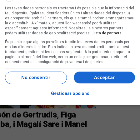
Les teves dades personals es tractaran i és possible que la informació del
teu dispositiu (galetes, identificadors únics i altres dades del dispositiu)
es comparteixi amb 210 partners, els quals també podran emmagatzemar-
la o accedir-hi. Així mateix, aquest lloc web també podrà utilitzar
específicament aquesta informació. Nosaltres i els nostres partners
podem utilitzar dades de geolocalització precisa.
Llista de partners.
És possible que alguns proveïdors tractin les teves dades personals per
motius d'interès legítim. Pots indicar la teva disconformitat amb aquest
tractament gestionant les opcions següents. A la part inferior d'aquesta
pàgina o al menú del lloc web, cerca un enllaç per gestionar o retirar el
consentiment a la configuració de privadesa i de galetes.
No consentir
Acceptar
Gestionar opcions
ón de Gertrudis, Figa
a, i Magalí Sare i Manel