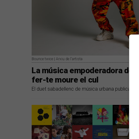
Bounce twice | Arxiu de l'artista
La música empoderadora de B
fer-te moure el cul
El duet sabadellenc de música urbana publica el 