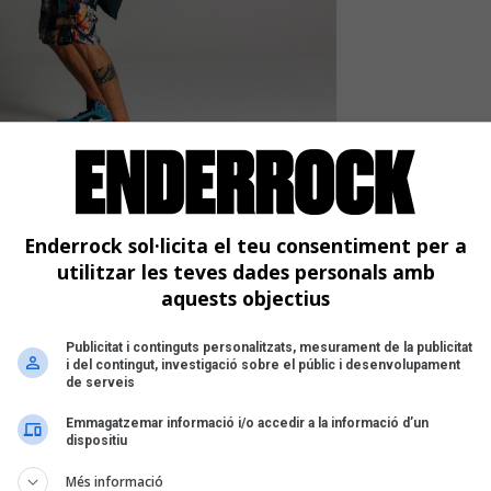
ounce Twice arriba per
Enderrock sol·licita el teu consentiment per a
utilitzar les teves dades personals amb
aquests objectius
nou EP 'Bounce Ur Booty'
Publicitat i continguts personalitzats, mesurament de la publicitat
i del contingut, investigació sobre el públic i desenvolupament
de serveis
Emmagatzemar informació i/o accedir a la informació d’un
dispositiu
Més informació