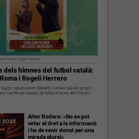
llem Roma i Rogeli Herrero
 dels himnes del futbol català:
 Roma i Rogeli Herrero
d'agost, repassarem diferents himnes que els grups i
ans han fet per equips de futbol d'arreu dels Països
Aitor Rodero: «No es pot
vetar el dret a la informació
i ha de venir donat per una
mirada plural»