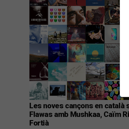
Les noves cançons en català s
Flawas amb Mushkaa, Caïm Rib
Fortià