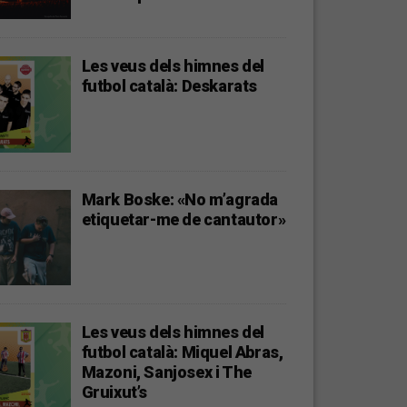
Les veus dels himnes del
futbol català: Deskarats
Mark Boske: «No m’agrada
etiquetar-me de cantautor»
Les veus dels himnes del
futbol català: Miquel Abras,
Mazoni, Sanjosex i The
Gruixut’s