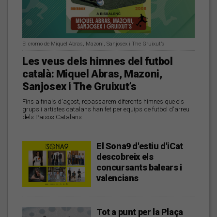
El cromo de Miquel Abras, Mazoni, Sanjosex i The Gruixut’s
Les veus dels himnes del futbol
català: Miquel Abras, Mazoni,
Sanjosex i The Gruixut’s
Fins a finals d'agost, repassarem diferents himnes que els
grups i artistes catalans han fet per equips de futbol d'arreu
dels Països Catalans
El Sona9 d'estiu d'iCat
descobreix els
concursants balears i
valencians
Tot a punt per la Plaça