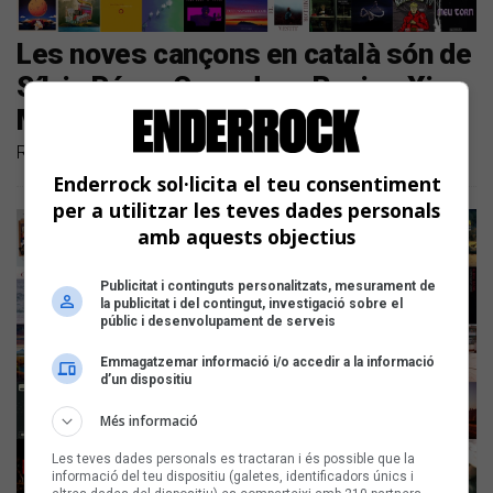
Les noves cançons en català són de
Sílvia Pérez Cruz, Joan Rovira, Xicu,
Maria Hein i Mushkaa
Repassem els llançaments discogràfics dels darrers dies
Enderrock sol·licita el teu consentiment
per a utilitzar les teves dades personals
amb aquests objectius
Publicitat i continguts personalitzats, mesurament de
la publicitat i del contingut, investigació sobre el
públic i desenvolupament de serveis
Emmagatzemar informació i/o accedir a la informació
d’un dispositiu
Més informació
Les teves dades personals es tractaran i és possible que la
informació del teu dispositiu (galetes, identificadors únics i