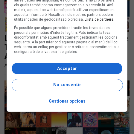
altres dades del dispositiu) es comparteixi amb 210 partners,
els quals també podran emmagatzemar-la o accedir-hi. Així
mateix, aquest lloc web també podrà utilitzar específicament
aquesta informació. Nosaltres i els nostres partners podem
utilitzar dades de geolocalització precisa.
Llista de partners.
És possible que alguns proveïdors tractin les teves dades
personals per motius d'interès legítim. Pots indicar la teva
Les noves cançons en català són de
disconformitat amb aquest tractament gestionant les opcions
següents. A la part inferior d'aquesta pàgina o al menú del lloc
Triquell, 31FAM, Gertrudis i Anna
web, cerca un enllaç per gestionar o retirar el consentiment a la
configuració de privadesa i de galetes.
Andreu amb Rita Payés & Pol Batlle
Aquests són els nous temes en català de la setmana
Acceptar
No consentir
Gestionar opcions