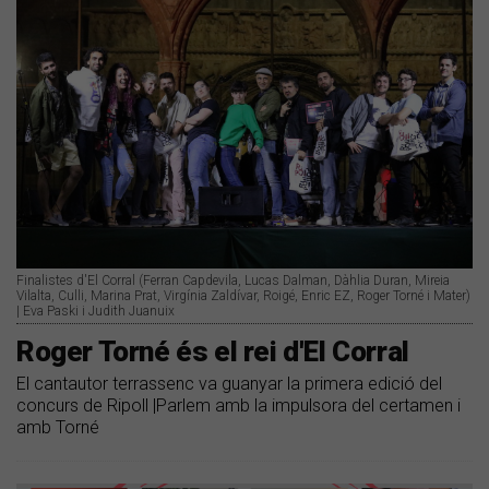
Finalistes d'El Corral (Ferran Capdevila, Lucas Dalman, Dàhlia Duran, Mireia
Vilalta, Culli, Marina Prat, Virgínia Zaldívar, Roigé, Enric EZ, Roger Torné i Mater)
| Eva Paski i Judith Juanuix
Roger Torné és el rei d'El Corral
El cantautor terrassenc va guanyar la primera edició del
concurs de Ripoll |Parlem amb la impulsora del certamen i
amb Torné