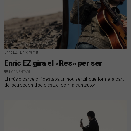
Enric EZ | Enric Vernet
Enric EZ gira el «Res» per ser
1
COMENTARI
El músic barceloní destapa un nou senzill que formarà part
del seu segon disc d'estudi com a cantautor