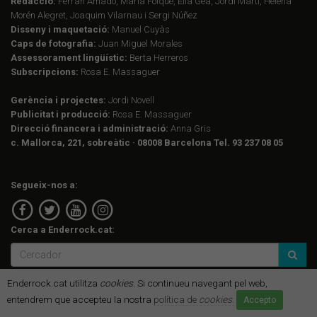
Redacció:
Ferran Amado, Maria Folqué, Èlia Gea, Jordi Martí, Helena
Morén Alegret, Joaquim Vilarnau i Sergi Núñez
Disseny i maquetació:
Manuel Cuyàs
Caps de fotografia:
Juan Miguel Morales
Assessorament lingüístic:
Berta Herreros
Subscripcions:
Rosa E. Massaguer
Gerència i projectes:
Jordi Novell
Publicitat i producció:
Rosa E. Massaguer
Direcció financera i administració:
Anna Gris
c. Mallorca, 221, sobreàtic · 08008 Barcelona Tel. 93 237 08 05
Segueix-nos a:
Cerca a Enderrock.cat:
Enderrock.cat utilitza
cookies
. Si continueu navegant pel web,
entendrem que accepteu la nostra
política de
cookies
.
Accepto
Informació corporativa