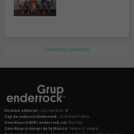
Tweets by enderrock
Director editorial:
Lluís Gendrau
Cap de redacció Enderrock:
Jordi Martí Fabra
Coordinació EDR i enderrock.cat:
Èlia Gea
Coordinació Anuari de la Música:
Helena M. Alegret