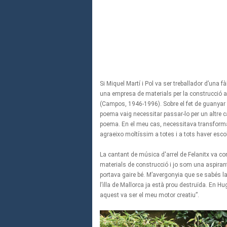
Si Miquel Martí i Pol va ser treballador d’una 
una empresa de materials per la construcció a 
(Campos, 1946-1996). Sobre el fet de guanyar e
poema vaig necessitar passar-lo per un altre c
poema. En el meu cas, necessitava transformar
agraeixo moltíssim a totes i a tots haver escolt
La cantant de música d'arrel de Felanitx va con
materials de construcció i jo som una aspiran
portava gaire bé. M’avergonyia que se sabés la
l’illa de Mallorca ja està prou destruïda. En Hu
aquest va ser el meu motor creatiu”.