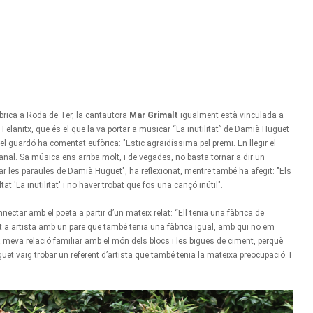
fàbrica a Roda de Ter, la cantautora
Mar Grimalt
igualment està vinculada a
Felanitx, que és el que la va portar a musicar “La inutilitat” de Damià Huguet
l guardó ha comentat eufòrica: "Estic agraïdíssima pel premi. En llegir el
anal. Sa música ens arriba molt, i de vegades, no basta tornar a dir un
 les paraules de Damià Huguet", ha reflexionat, mentre també ha afegit: "Els
at 'La inutilitat' i no haver trobat que fos una cançó inútil".
nectar amb el poeta a partir d’un mateix relat: “Ell tenia una fàbrica de
t a artista amb un pare que també tenia una fàbrica igual, amb qui no em
 meva relació familiar amb el món dels blocs i les bigues de ciment, perquè
guet vaig trobar un referent d’artista que també tenia la mateixa preocupació. I