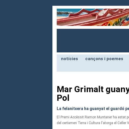
notícies
cançons i poemes
Mar Grimalt guany
Pol
La felanitxera ha guanyat el guardó p
El Premi Accèssit Ramon Muntaner ha estat pe
del certamen Terra i Cultura l'atorga el Celler