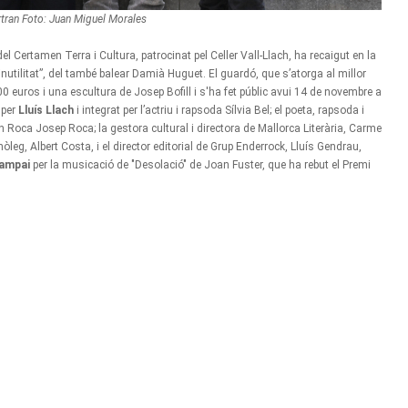
rtran Foto: Juan Miguel Morales
el Certamen Terra i Cultura, patrocinat pel Celler Vall-Llach, ha recaigut en la
inutilitat”, del també balear Damià Huguet. El guardó, que s’atorga al millor
euros i una escultura de Josep Bofill i s'ha fet públic avui 14 de novembre a
 per
Lluís Llach
i integrat per l’actriu i rapsoda Sílvia Bel; el poeta, rapsoda i
Roca Josep Roca; la gestora cultural i directora de Mallorca Literària, Carme
 enòleg, Albert Costa, i el director editorial de Grup Enderrock, Lluís Gendrau,
Sampai
per la musicació de "Desolació" de Joan Fuster, que ha rebut el Premi