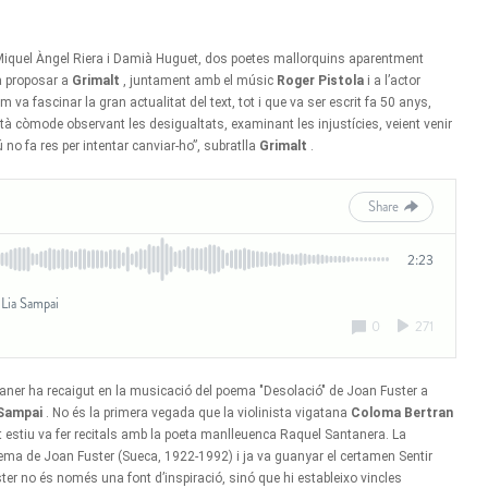
 Miquel Àngel Riera i Damià Huguet, dos poetes mallorquins aparentment
va proposar a
Grimalt
, juntament amb el músic
Roger Pistola
i a l’actor
m va fascinar la gran actualitat del text, tot i que va ser escrit fa 50 anys,
tà còmode observant les desigualtats, examinant les injustícies, veient venir
 no fa res per intentar canviar-ho”, subratlla
Grimalt
.
aner ha recaigut en la musicació del poema "Desolació" de Joan Fuster a
Sampai
. No és la primera vegada que la violinista vigatana
Coloma Bertran
estiu va fer recitals amb la poeta manlleuenca Raquel Santanera. La
ema de Joan Fuster (Sueca, 1922-1992) i ja va guanyar el certamen Sentir
ster no és només una font d’inspiració, sinó que hi estableixo vincles