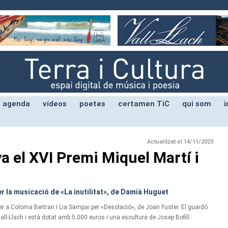
agenda
vídeos
poetes
certamen TiC
qui som
i
Actualitzat el 14/11/2023
a el XVI Premi Miquel Martí i
er la musicació de «La inutilitat», de Damià Huguet
r a Coloma Bertran i Lia Sampai per «Desolació», de Joan Fuster. El guardó
 Vall-Llach i està dotat amb 5.000 euros i una escultura de Josep Bofill