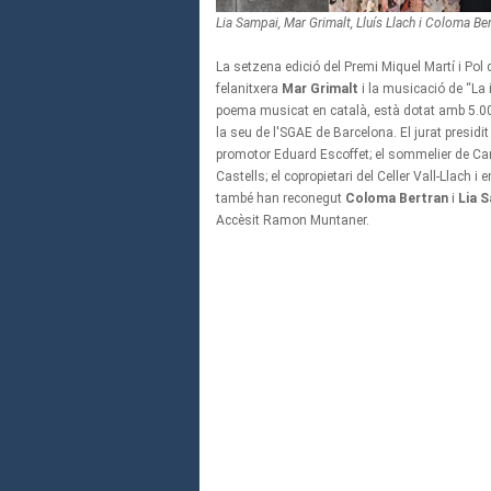
Lia Sampai, Mar Grimalt, Lluís Llach i Coloma Be
La setzena edició del Premi Miquel Martí i Pol d
felanitxera
Mar Grimalt
i la musicació de “La 
poema musicat en català, està dotat amb 5.000 
la seu de l'SGAE de Barcelona. El jurat presidit
promotor Eduard Escoffet; el sommelier de Can 
Castells; el copropietari del Celler Vall-Llach i
també han reconegut
Coloma
Bertran
i
Lia 
Accèsit Ramon Muntaner.