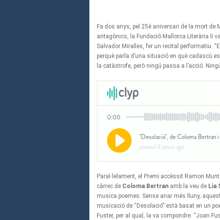
Fa dos anys, pel 25è aniversari de la mort de
antagònics, la Fundació Mallorca Literària li 
Salvador Miralles, fer un recital performatiu. “E
perquè parla d’una situació en què cadascú es
la catàstrofe, però ningú passa a l’acció. Ningú
Paral·lelament, el Premi accèssit Ramon Munt
càrrec de
Coloma Bertran
amb la veu de
Lia 
musica poemes. Sense anar més lluny, aquest 
musicació de “Desolació” està basat en un po
Fuster, per al qual, la va compondre. “Joan Fu