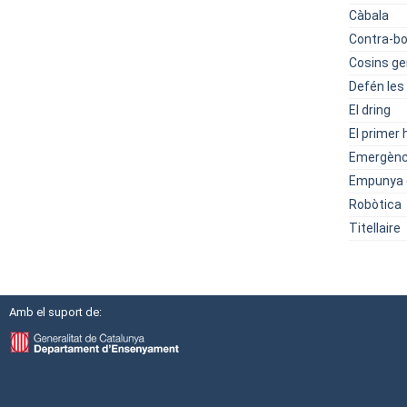
Càbala
Contra-bo
Cosins g
Defén les
El dring
El primer
Emergènc
Empunya e
Robòtica
Titellaire
Amb el suport de: