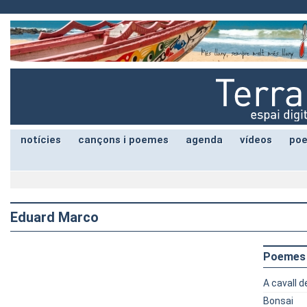
notícies
cançons i poemes
agenda
vídeos
poe
Eduard Marco
Poemes
A cavall 
Bonsai