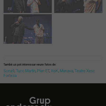
També us pot interessar veure fotos de:
Sona9
,
Tuco Martín
,
Plan-ET
,
XisK
,
Manava
,
Teatre Xesc
Forteza