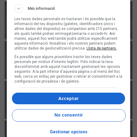
Més informació
Les teves dades personals es tractaran i és possible que la
informació del teu dispositiu (galetes, identificadors únics i
altres dades del dispositiu) es comparteixi amb 210 partners,
els quals també podran emmagatzemar-la o accedir-hi. Així
mateix, aquest lloc web també podrà utilitzar específicament
aquesta informació. Nosaltres i els nostres partners podem
utilitzar dades de geolocalització precisa.
Llista de partners.
És possible que alguns proveïdors tractin les teves dades
personals per motius d'interès legítim. Pots indicar la teva
disconformitat amb aquest tractament gestionant les opcions
següents. A la part inferior d'aquesta pàgina o al menú del lloc
web, cerca un enllaç per gestionar o retirar el consentiment a la
configuració de privadesa i de galetes.
Acceptar
No consentir
Gestionar opcions