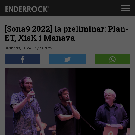
Men
de
nav
[Sona9 2022] la preliminar: Plan-
ET, XisK i Manava
Divendres, 10 de juny de 2022
Anterior
Segü