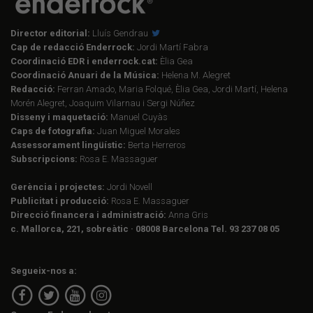
Director editorial:
Lluís Gendrau
Cap de redacció Enderrock:
Jordi Martí Fabra
Coordinació EDR i enderrock.cat:
Èlia Gea
Coordinació Anuari de la Música:
Helena M. Alegret
Redacció:
Ferran Amado, Maria Folqué, Èlia Gea, Jordi Martí, Helena
Morén Alegret, Joaquim Vilarnau i Sergi Núñez
Disseny i maquetació:
Manuel Cuyàs
Caps de fotografia:
Juan Miguel Morales
Assessorament lingüístic:
Berta Herreros
Subscripcions:
Rosa E. Massaguer
Gerència i projectes:
Jordi Novell
Publicitat i producció:
Rosa E. Massaguer
Direcció financera i administració:
Anna Gris
c. Mallorca, 221, sobreàtic · 08008 Barcelona Tel. 93 237 08 05
Segueix-nos a: