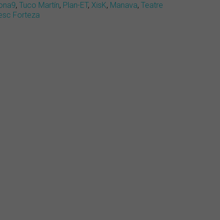
ona9
,
Tuco Martín
,
Plan-ET
,
XisK
,
Manava
,
Teatre
esc Forteza