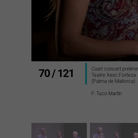
Cuart concert prelim
70 / 121
Teatre Xesc Forteza
(Palma de Mallorca)
F: Tuco Martín