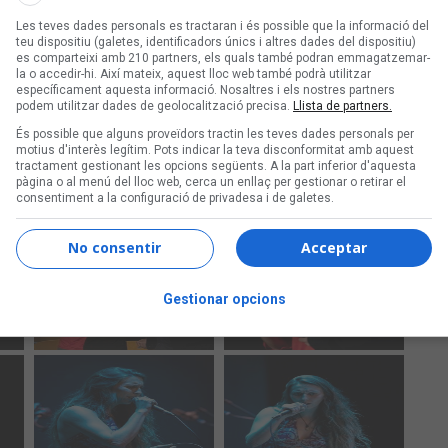
Les teves dades personals es tractaran i és possible que la informació del
teu dispositiu (galetes, identificadors únics i altres dades del dispositiu)
es comparteixi amb 210 partners, els quals també podran emmagatzemar-
la o accedir-hi. Així mateix, aquest lloc web també podrà utilitzar
específicament aquesta informació. Nosaltres i els nostres partners
podem utilitzar dades de geolocalització precisa.
Llista de partners.
És possible que alguns proveïdors tractin les teves dades personals per
motius d'interès legítim. Pots indicar la teva disconformitat amb aquest
tractament gestionant les opcions següents. A la part inferior d'aquesta
pàgina o al menú del lloc web, cerca un enllaç per gestionar o retirar el
consentiment a la configuració de privadesa i de galetes.
No consentir
Acceptar
Gestionar opcions