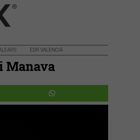
ALEARS
EDR VALENCIÀ
K i Manava
Següent