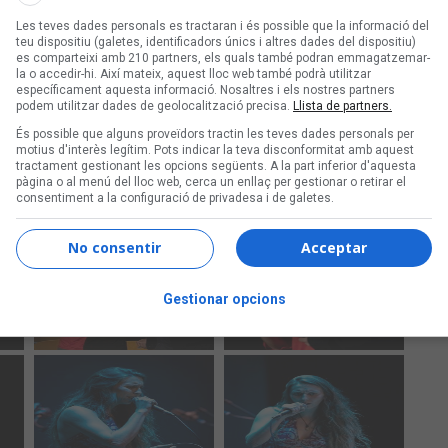
Les teves dades personals es tractaran i és possible que la informació del
teu dispositiu (galetes, identificadors únics i altres dades del dispositiu)
es comparteixi amb 210 partners, els quals també podran emmagatzemar-
la o accedir-hi. Així mateix, aquest lloc web també podrà utilitzar
específicament aquesta informació. Nosaltres i els nostres partners
podem utilitzar dades de geolocalització precisa.
Llista de partners.
És possible que alguns proveïdors tractin les teves dades personals per
motius d'interès legítim. Pots indicar la teva disconformitat amb aquest
tractament gestionant les opcions següents. A la part inferior d'aquesta
pàgina o al menú del lloc web, cerca un enllaç per gestionar o retirar el
consentiment a la configuració de privadesa i de galetes.
No consentir
Acceptar
Gestionar opcions