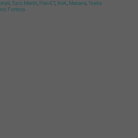
ona9
,
Tuco Martín
,
Plan-ET
,
XisK
,
Manava
,
Teatre
esc Forteza