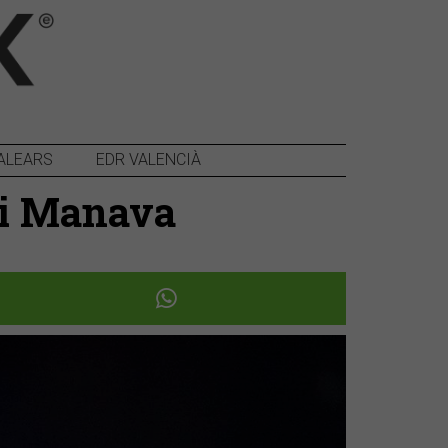
ALEARS
EDR VALENCIÀ
K i Manava
Següent