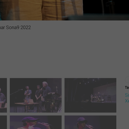
inar Sona9 2022
Ta
S
X