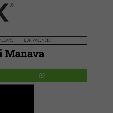
ALEARS
EDR VALENCIÀ
K i Manava
Següent