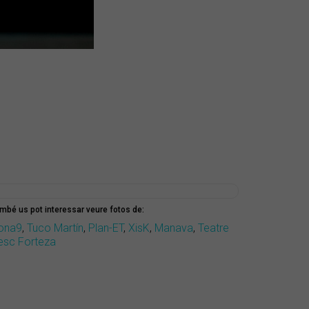
mbé us pot interessar veure fotos de:
ona9
,
Tuco Martín
,
Plan-ET
,
XisK
,
Manava
,
Teatre
esc Forteza