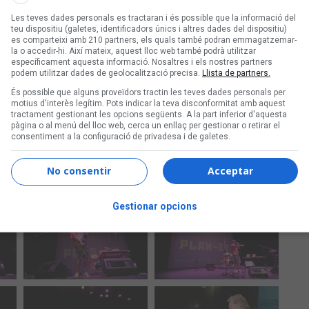
Les teves dades personals es tractaran i és possible que la informació del
teu dispositiu (galetes, identificadors únics i altres dades del dispositiu)
es comparteixi amb 210 partners, els quals també podran emmagatzemar-
la o accedir-hi. Així mateix, aquest lloc web també podrà utilitzar
específicament aquesta informació. Nosaltres i els nostres partners
podem utilitzar dades de geolocalització precisa.
Llista de partners.
És possible que alguns proveïdors tractin les teves dades personals per
motius d'interès legítim. Pots indicar la teva disconformitat amb aquest
tractament gestionant les opcions següents. A la part inferior d'aquesta
pàgina o al menú del lloc web, cerca un enllaç per gestionar o retirar el
consentiment a la configuració de privadesa i de galetes.
No consentir
Acceptar
Gestionar opcions