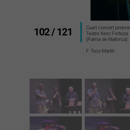
Cuart concert prelim
102 / 121
Teatre Xesc Forteza
(Palma de Mallorca)
F: Tuco Martín