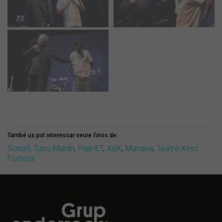
També us pot interessar veure fotos de:
Sona9
,
Tuco Martín
,
Plan-ET
,
XisK
,
Manava
,
Teatre Xesc
Forteza