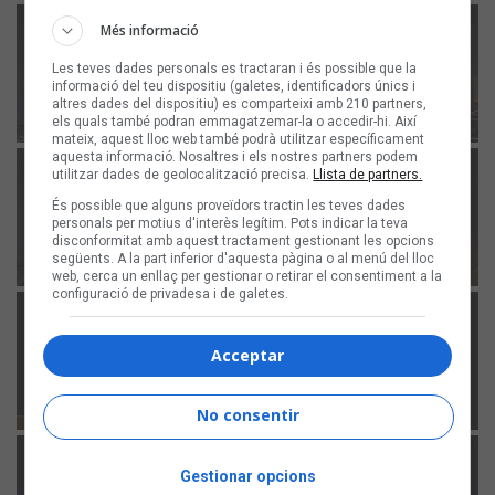
Més informació
Les teves dades personals es tractaran i és possible que la
informació del teu dispositiu (galetes, identificadors únics i
altres dades del dispositiu) es comparteixi amb 210 partners,
els quals també podran emmagatzemar-la o accedir-hi. Així
mateix, aquest lloc web també podrà utilitzar específicament
aquesta informació. Nosaltres i els nostres partners podem
utilitzar dades de geolocalització precisa.
Llista de partners.
És possible que alguns proveïdors tractin les teves dades
personals per motius d'interès legítim. Pots indicar la teva
disconformitat amb aquest tractament gestionant les opcions
següents. A la part inferior d'aquesta pàgina o al menú del lloc
web, cerca un enllaç per gestionar o retirar el consentiment a la
configuració de privadesa i de galetes.
Acceptar
No consentir
Gestionar opcions