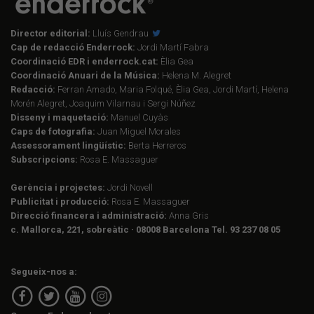
Director editorial:
Lluís Gendrau
Cap de redacció Enderrock:
Jordi Martí Fabra
Coordinació EDR i enderrock.cat:
Èlia Gea
Coordinació Anuari de la Música:
Helena M. Alegret
Redacció:
Ferran Amado, Maria Folqué, Èlia Gea, Jordi Martí, Helena
Morén Alegret, Joaquim Vilarnau i Sergi Núñez
Disseny i maquetació:
Manuel Cuyàs
Caps de fotografia:
Juan Miguel Morales
Assessorament lingüístic:
Berta Herreros
Subscripcions:
Rosa E. Massaguer
Gerència i projectes:
Jordi Novell
Publicitat i producció:
Rosa E. Massaguer
Direcció financera i administració:
Anna Gris
c. Mallorca, 221, sobreàtic · 08008 Barcelona Tel. 93 237 08 05
Segueix-nos a: