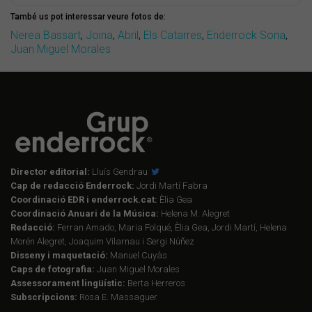
També us pot interessar veure fotos de:
Nerea Bassart
,
Joina
,
Abril
,
Els Catarres
,
Enderrock Sona
,
Juan Miguel Morales
Director editorial:
Lluís Gendrau
Cap de redacció Enderrock:
Jordi Martí Fabra
Coordinació EDR i enderrock.cat:
Èlia Gea
Coordinació Anuari de la Música:
Helena M. Alegret
Redacció:
Ferran Amado, Maria Folqué, Èlia Gea, Jordi Martí, Helena
Morén Alegret, Joaquim Vilarnau i Sergi Núñez
Disseny i maquetació:
Manuel Cuyàs
Caps de fotografia:
Juan Miguel Morales
Assessorament lingüístic:
Berta Herreros
Subscripcions:
Rosa E. Massaguer