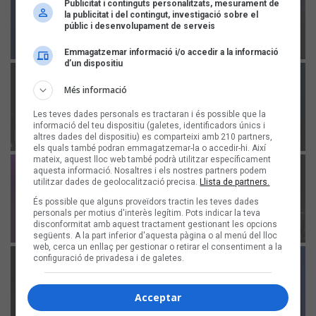
Publicitat i continguts personalitzats, mesurament de
la publicitat i del contingut, investigació sobre el
públic i desenvolupament de serveis
Emmagatzemar informació i/o accedir a la informació
d’un dispositiu
Més informació
Les teves dades personals es tractaran i és possible que la
informació del teu dispositiu (galetes, identificadors únics i
altres dades del dispositiu) es comparteixi amb 210 partners,
els quals també podran emmagatzemar-la o accedir-hi. Així
mateix, aquest lloc web també podrà utilitzar específicament
aquesta informació. Nosaltres i els nostres partners podem
utilitzar dades de geolocalització precisa.
Llista de partners.
És possible que alguns proveïdors tractin les teves dades
personals per motius d'interès legítim. Pots indicar la teva
disconformitat amb aquest tractament gestionant les opcions
següents. A la part inferior d'aquesta pàgina o al menú del lloc
web, cerca un enllaç per gestionar o retirar el consentiment a la
configuració de privadesa i de galetes.
Acceptar