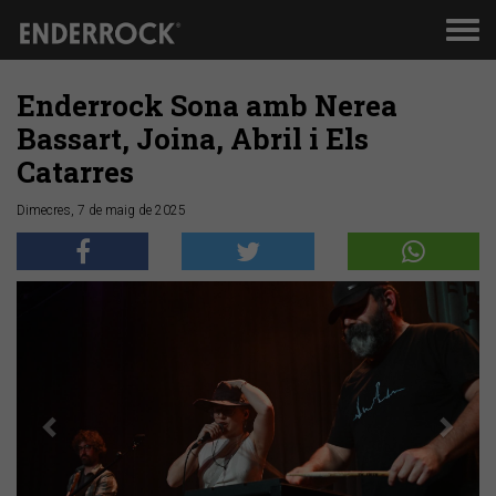
Men
de
nav
Enderrock Sona amb Nerea
Bassart, Joina, Abril i Els
Catarres
Dimecres, 7 de maig de 2025
Anterior
Segü