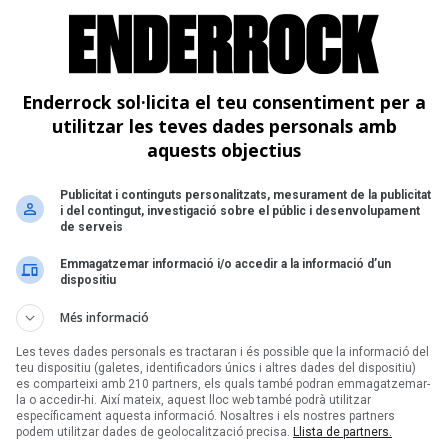
Ta
N
S
Enderrock sol·licita el teu consentiment per a
utilitzar les teves dades personals amb
aquests objectius
Publicitat i continguts personalitzats, mesurament de la publicitat
i del contingut, investigació sobre el públic i desenvolupament
de serveis
Emmagatzemar informació i/o accedir a la informació d’un
dispositiu
Més informació
Les teves dades personals es tractaran i és possible que la informació del
teu dispositiu (galetes, identificadors únics i altres dades del dispositiu)
es comparteixi amb 210 partners, els quals també podran emmagatzemar-
la o accedir-hi. Així mateix, aquest lloc web també podrà utilitzar
específicament aquesta informació. Nosaltres i els nostres partners
podem utilitzar dades de geolocalització precisa.
Llista de partners.