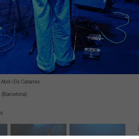
Abril i Els Catarres
 (Barcelona)
es