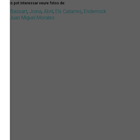
mbé us pot interessar veure fotos de:
erea Bassart
,
Joina
,
Abril
,
Els Catarres
,
Enderrock
ona
,
Juan Miguel Morales