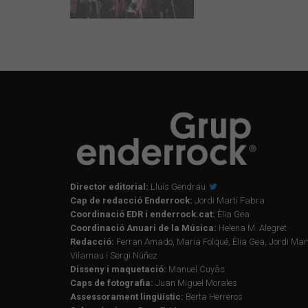
Director editorial:
Lluís Gendrau
Cap de redacció Enderrock:
Jordi Martí Fabra
Coordinació EDR i enderrock.cat:
Èlia Gea
Coordinació Anuari de la Música:
Helena M. Alegret
Redacció:
Ferran Amado, Maria Folqué, Èlia Gea, Jordi Mart
Vilarnau i Sergi Núñez
Disseny i maquetació:
Manuel Cuyàs
Caps de fotografia:
Juan Miguel Morales
Assessorament lingüístic:
Berta Herreros