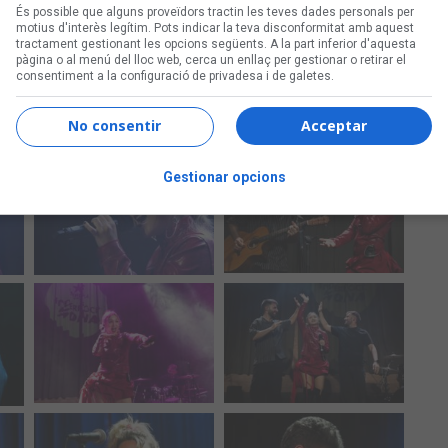
És possible que alguns proveïdors tractin les teves dades personals per
motius d'interès legítim. Pots indicar la teva disconformitat amb aquest
tractament gestionant les opcions següents. A la part inferior d'aquesta
pàgina o al menú del lloc web, cerca un enllaç per gestionar o retirar el
consentiment a la configuració de privadesa i de galetes.
No consentir
Acceptar
Gestionar opcions