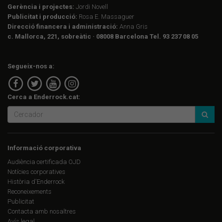
Gerència i projectes:
Jordi Novell
Publicitat i producció:
Rosa E. Massaguer
Direcció financera i administració:
Anna Gris
c. Mallorca, 221, sobreàtic · 08008 Barcelona Tel. 93 237 08 05
Segueix-nos a:
Cerca a Enderrock.cat:
Informació corporativa
Audiència certificada OJD
Notícies corporatives
Història d'Enderrock
Reconeixements
Publicitat
Contacta amb nosaltres
Avís legal