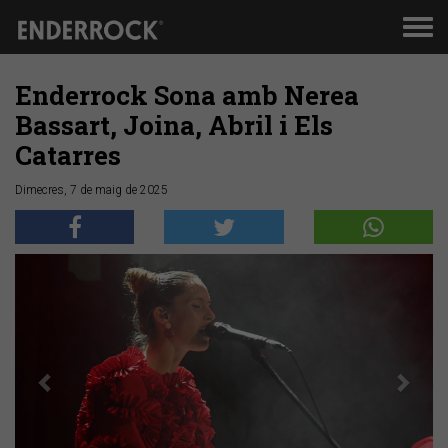
Men
de
nav
Enderrock Sona amb Nerea
Bassart, Joina, Abril i Els
Catarres
Dimecres, 7 de maig de 2025
Anterior
Segü