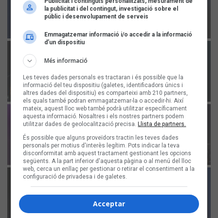
Publicitat i continguts personalitzats, mesurament de
la publicitat i del contingut, investigació sobre el
públic i desenvolupament de serveis
Emmagatzemar informació i/o accedir a la informació
d’un dispositiu
Més informació
Les teves dades personals es tractaran i és possible que la
informació del teu dispositiu (galetes, identificadors únics i
altres dades del dispositiu) es comparteixi amb 210 partners,
els quals també podran emmagatzemar-la o accedir-hi. Així
mateix, aquest lloc web també podrà utilitzar específicament
aquesta informació. Nosaltres i els nostres partners podem
utilitzar dades de geolocalització precisa.
Llista de partners.
És possible que alguns proveïdors tractin les teves dades
personals per motius d'interès legítim. Pots indicar la teva
disconformitat amb aquest tractament gestionant les opcions
següents. A la part inferior d'aquesta pàgina o al menú del lloc
web, cerca un enllaç per gestionar o retirar el consentiment a la
configuració de privadesa i de galetes.
Acceptar