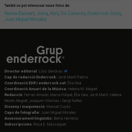
També us pot interessar veure fotos de:
Nerea Bassart
,
Joina
,
Abril
,
Els Catarres
,
Enderrock Sona
,
Juan Miguel Morales
Director editorial:
Lluís Gendrau
Cap de redacció Enderrock:
Jordi Martí Fabra
Coordinació EDR i enderrock.cat:
Èlia Gea
Coordinació Anuari de la Música:
Helena M. Alegret
Redacció:
Ferran Amado, Maria Folqué, Èlia Gea, Jordi Martí, Helena
Morén Alegret, Joaquim Vilarnau i Sergi Núñez
Disseny i maquetació:
Manuel Cuyàs
Caps de fotografia:
Juan Miguel Morales
Assessorament lingüístic:
Berta Herreros
Subscripcions:
Rosa E. Massaguer