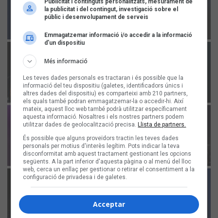
Publicitat i continguts personalitzats, mesurament de
la publicitat i del contingut, investigació sobre el
públic i desenvolupament de serveis
Emmagatzemar informació i/o accedir a la informació
d’un dispositiu
Més informació
Les teves dades personals es tractaran i és possible que la
informació del teu dispositiu (galetes, identificadors únics i
altres dades del dispositiu) es comparteixi amb 210 partners,
els quals també podran emmagatzemar-la o accedir-hi. Així
mateix, aquest lloc web també podrà utilitzar específicament
aquesta informació. Nosaltres i els nostres partners podem
utilitzar dades de geolocalització precisa.
Llista de partners.
És possible que alguns proveïdors tractin les teves dades
personals per motius d'interès legítim. Pots indicar la teva
disconformitat amb aquest tractament gestionant les opcions
següents. A la part inferior d'aquesta pàgina o al menú del lloc
web, cerca un enllaç per gestionar o retirar el consentiment a la
configuració de privadesa i de galetes.
Acceptar