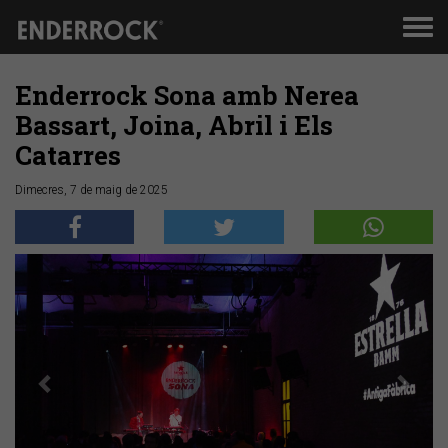
Men
de
nav
Enderrock Sona amb Nerea
Bassart, Joina, Abril i Els
Catarres
Dimecres, 7 de maig de 2025
Anterior
Segü