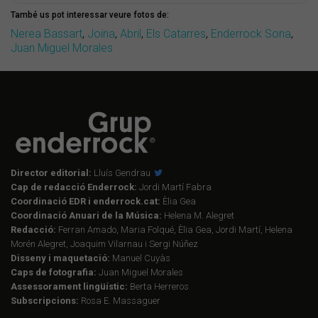
També us pot interessar veure fotos de:
Nerea Bassart
,
Joina
,
Abril
,
Els Catarres
,
Enderrock Sona
,
Juan Miguel Morales
Director editorial:
Lluís Gendrau
Cap de redacció Enderrock:
Jordi Martí Fabra
Coordinació EDR i enderrock.cat:
Èlia Gea
Coordinació Anuari de la Música:
Helena M. Alegret
Redacció:
Ferran Amado, Maria Folqué, Èlia Gea, Jordi Martí, Helena
Morén Alegret, Joaquim Vilarnau i Sergi Núñez
Disseny i maquetació:
Manuel Cuyàs
Caps de fotografia:
Juan Miguel Morales
Assessorament lingüístic:
Berta Herreros
Subscripcions:
Rosa E. Massaguer