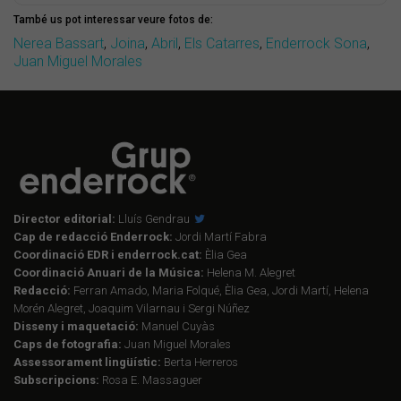
També us pot interessar veure fotos de:
Nerea Bassart
,
Joina
,
Abril
,
Els Catarres
,
Enderrock Sona
,
Juan Miguel Morales
Director editorial:
Lluís Gendrau
Cap de redacció Enderrock:
Jordi Martí Fabra
Coordinació EDR i enderrock.cat:
Èlia Gea
Coordinació Anuari de la Música:
Helena M. Alegret
Redacció:
Ferran Amado, Maria Folqué, Èlia Gea, Jordi Martí, Helena
Morén Alegret, Joaquim Vilarnau i Sergi Núñez
Disseny i maquetació:
Manuel Cuyàs
Caps de fotografia:
Juan Miguel Morales
Assessorament lingüístic:
Berta Herreros
Subscripcions:
Rosa E. Massaguer