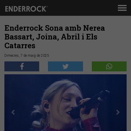
Men
de
nav
Enderrock Sona amb Nerea
Bassart, Joina, Abril i Els
Catarres
Dimecres, 7 de maig de 2025
Anterior
Segü