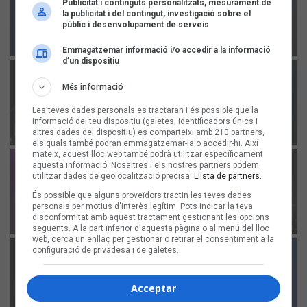
Publicitat i continguts personalitzats, mesurament de
la publicitat i del contingut, investigació sobre el
públic i desenvolupament de serveis
Emmagatzemar informació i/o accedir a la informació
d’un dispositiu
Més informació
Les teves dades personals es tractaran i és possible que la
informació del teu dispositiu (galetes, identificadors únics i
altres dades del dispositiu) es comparteixi amb 210 partners,
els quals també podran emmagatzemar-la o accedir-hi. Així
mateix, aquest lloc web també podrà utilitzar específicament
aquesta informació. Nosaltres i els nostres partners podem
utilitzar dades de geolocalització precisa.
Llista de partners.
És possible que alguns proveïdors tractin les teves dades
personals per motius d'interès legítim. Pots indicar la teva
disconformitat amb aquest tractament gestionant les opcions
següents. A la part inferior d'aquesta pàgina o al menú del lloc
web, cerca un enllaç per gestionar o retirar el consentiment a la
configuració de privadesa i de galetes.
Acceptar