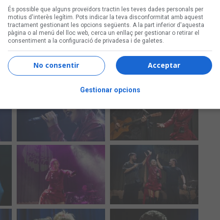
És possible que alguns proveïdors tractin les teves dades personals per
motius d'interès legítim. Pots indicar la teva disconformitat amb aquest
tractament gestionant les opcions següents. A la part inferior d'aquesta
pàgina o al menú del lloc web, cerca un enllaç per gestionar o retirar el
consentiment a la configuració de privadesa i de galetes.
No consentir
Acceptar
Gestionar opcions