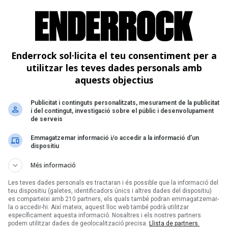
Ta
N
S
Enderrock sol·licita el teu consentiment per a
utilitzar les teves dades personals amb
aquests objectius
Publicitat i continguts personalitzats, mesurament de la publicitat
i del contingut, investigació sobre el públic i desenvolupament
de serveis
Emmagatzemar informació i/o accedir a la informació d’un
dispositiu
Més informació
Les teves dades personals es tractaran i és possible que la informació del
teu dispositiu (galetes, identificadors únics i altres dades del dispositiu)
es comparteixi amb 210 partners, els quals també podran emmagatzemar-
la o accedir-hi. Així mateix, aquest lloc web també podrà utilitzar
específicament aquesta informació. Nosaltres i els nostres partners
podem utilitzar dades de geolocalització precisa.
Llista de partners.