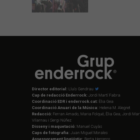
Director editorial:
Lluís Gendrau
Cap de redacció Enderrock:
Jordi Martí Fabra
Coordinació EDR i enderrock.cat:
Èlia Gea
Coordinació Anuari de la Música:
Helena M. Alegret
Redacció:
Ferran Amado, Maria Folqué, Èlia Gea, Jordi Mart
Vilarnau i Sergi Núñez
Disseny i maquetació:
Manuel Cuyàs
Caps de fotografia:
Juan Miguel Morales
Assessorament lingüístic:
Berta Herreros