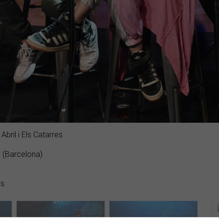
Abril i Els Catarres
 (Barcelona)
es