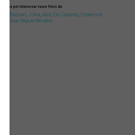
mbé us pot interessar veure fotos de:
erea Bassart
,
Joina
,
Abril
,
Els Catarres
,
Enderrock
ona
,
Juan Miguel Morales