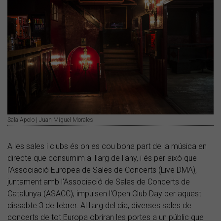
Sala Apolo | Juan Miguel Morales
A les sales i clubs és on es cou bona part de la música en
directe que consumim al llarg de l'any, i és per això que
l'Associació Europea de Sales de Concerts (Live DMA),
juntament amb l'Associació de Sales de Concerts de
Catalunya (ASACC), impulsen l'Open Club Day per aquest
dissabte 3 de febrer. Al llarg del dia, diverses sales de
concerts de tot Europa obriran les portes a un públic que