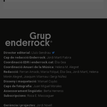
Director editorial:
Lluís Gendrau
Cap de redacció Enderrock:
Jordi Martí Fabra
Coordinació EDR i enderrock.cat:
Èlia Gea
Coordinació Anuari de la Música:
Helena M. Alegret
Redacció:
Ferran Amado, Maria Folqué, Èlia Gea, Jordi Martí, Helena
Morén Alegret, Joaquim Vilarnau i Sergi Núñez
Disseny i maquetació:
Manuel Cuyàs
Caps de fotografia:
Juan Miguel Morales
Assessorament lingüístic:
Berta Herreros
Subscripcions:
Rosa E. Massaguer
Gerència i projectes:
Jordi Novell