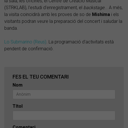
la sala, les oficines, el Centre de Creació Musical
(STRKLAB), l'estudi d'enregistrament, el
backstage
... A més,
la visita coincidirà amb les proves de so de
Mishima
i els
visitants podran veure la preparació del concert i saludar la
banda.​
Lo Submarino (Reus)
. La programació d'activitats està
pendent de confirmació.
FES EL TEU COMENTARI
Nom
Títol
Comentari