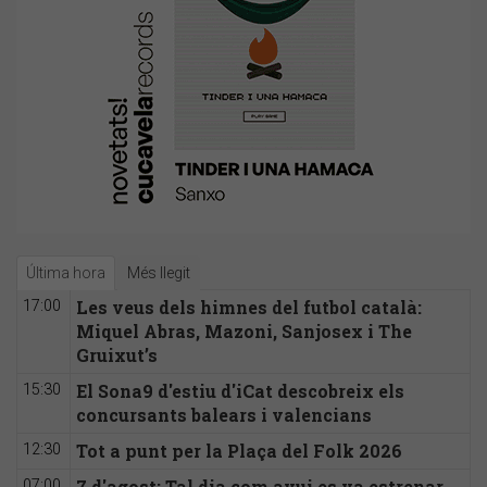
Última hora
Més llegit
Les veus dels himnes del futbol català:
17:00
Miquel Abras, Mazoni, Sanjosex i The
Gruixut’s
El Sona9 d'estiu d'iCat descobreix els
15:30
concursants balears i valencians
Tot a punt per la Plaça del Folk 2026
12:30
7 d'agost: Tal dia com avui es va estrenar
07:00