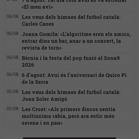
«El meu avi»
Les veus dels himnes del futbol català:
06/08
Carles Cases
Joana Gomila: «L’algoritme eren els amics,
06/08
entrar dins un bar, anar a un concert, la
revista de torn»
Bèrnia i la festa del pop fusió al Sona9
06/08
2026
6 d'agost: Avui és l'aniversari de Quico Pi
06/08
de la Serra
Les veus dels himnes del futbol català:
05/08
Joan Soler Amigó
Les Cruet: «Als primers discos sentia
05/08
moltíssima ràbia, però ara estic més
serena i en pau»