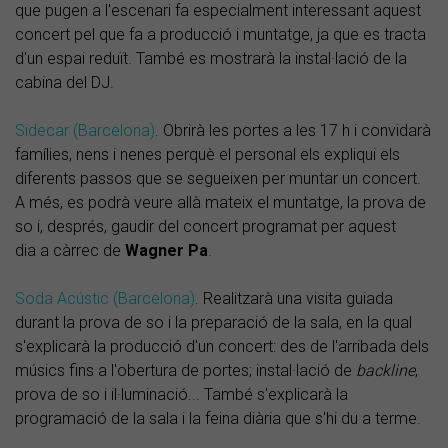
que pugen a l'escenari fa especialment interessant aquest
concert pel que fa a producció i muntatge, ja que es tracta
d'un espai reduït. També es mostrarà la instal·lació de la
cabina del DJ.
Sidecar (Barcelona)
. Obrirà les portes a les 17 h i convidarà
famílies, nens i nenes perquè el personal els expliqui els
diferents passos que se segueixen per muntar un concert.
A més, es podrà veure allà mateix el muntatge, la prova de
so i, després, gaudir del concert programat per aquest
dia a càrrec de
Wagner Pa
.
Soda Acústic (Barcelona)
. Realitzarà una visita guiada
durant la prova de so i la preparació de la sala, en la qual
s'explicarà la producció d'un concert: des de l'arribada dels
músics fins a l'obertura de portes; instal·lació de
backline
,
prova de so i il·luminació... També s'explicarà la
programació de la sala i la feina diària que s'hi du a terme.