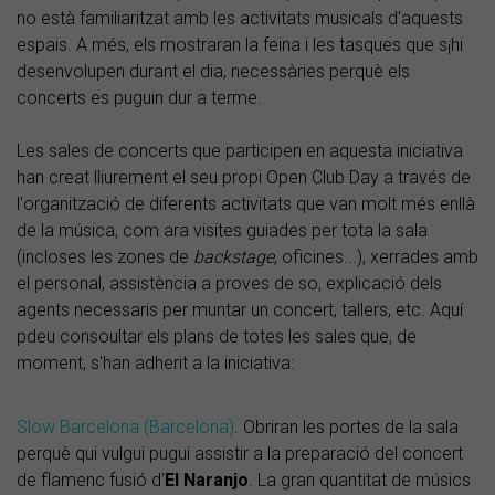
no està familiaritzat amb les activitats musicals d'aquests
espais. A més, els mostraran la feina i les tasques que s¡hi
desenvolupen durant el dia, necessàries perquè els
concerts es puguin dur a terme.
Les sales de concerts que participen en aquesta iniciativa
han creat lliurement el seu propi Open Club Day a través de
l'organització de diferents activitats que van molt més enllà
de la música, com ara visites guiades per tota la sala
(incloses les zones de
backstage
, oficines...), xerrades amb
el personal, assistència a proves de so, explicació dels
agents necessaris per muntar un concert, tallers, etc. Aquí
pdeu consoultar els plans de totes les sales que, de
moment, s'han adherit a la iniciativa:
Slow Barcelona (Barcelona)
. Obriran les portes de la sala
perquè qui vulgui pugui assistir a la preparació del concert
de flamenc fusió d'
El Naranjo
. La gran quantitat de músics