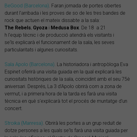
BeGood (Barcelona)
. Faran jornada de portes obertes
durant l'arribada i les proves de so de les tres bandes de
rock que actuen el mateix dissabte a la sala:
The Rebels
,
Gyoza
i
Medusa Box
. De 18 a 21
h l'equip tècnic i de producció atendrà els visitants i
se'ls explicarà el funcionament de la sala, les seves
particularitats i algunes curiositats.
Sala Apolo (Barcelona)
. La historiadora i antropòloga Eva
Espinet oferirà una visita guiada en la qual explicarà les
curiositats històriques de la sala, coincidint amb el seu 75è
aniversari. Després, La 3 d'Apolo obrirà com a zona de
vermut, i a primera hora de la tarda es farà una visita
tècnica en què s'explicarà tot el procés de muntatge d'un
concert.
Stroika (Manresa)
. Obrirà les portes a un grup reduït de
dotze persones a les quals se'ls farà una visita guiada per