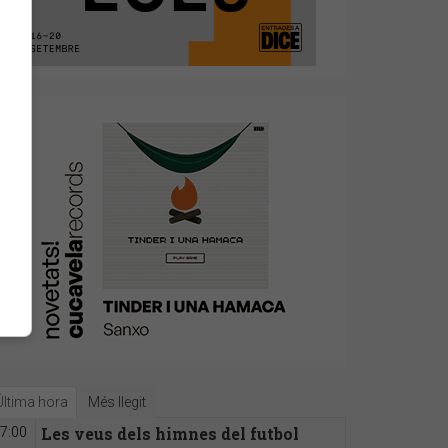
Última hora
Més llegit
Les veus dels himnes del futbol
7:00