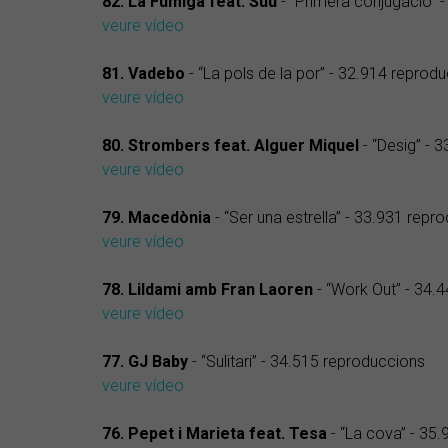
82. La Fúmiga feat. Suu
- “Primera conjugació” 
veure vídeo
81. Vadebo
- “La pols de la por” - 32.914 reprod
veure vídeo
80. Strombers feat. Alguer Miquel
- “Desig” - 
veure vídeo
79. Macedònia
- “Ser una estrella” - 33.931 repr
veure vídeo
78. Lildami amb Fran Laoren
- “Work Out” - 34.
veure vídeo
77. GJ Baby
- “Sulitari” - 34.515 reproduccions
veure vídeo
76. Pepet i Marieta feat. Tesa
- “La cova” - 35