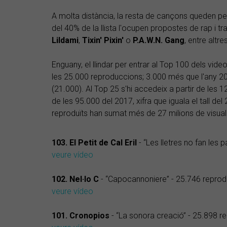
A molta distància, la resta de cançons queden pe
del 40% de la llista l'ocupen propostes de rap i t
Lildami
,
Tixin' Pixin'
o
P.A.W.N. Gang
, entre altres
Enguany, el llindar per entrar al Top 100 dels vide
les 25.000 reproduccions; 3.000 més que l'any 2
(21.000). Al Top 25 s'hi accedeix a partir de les
de les 95.000 del 2017, xifra que iguala el tall de
reproduïts han sumat més de 27 milions de visual
103. El Petit de Cal Eril
- “Les lletres no fan les
veure vídeo
102. Nel·lo C
- “Capocannoniere” - 25.746 repro
veure vídeo
101. Cronopios
- “La sonora creació” - 25.898 r