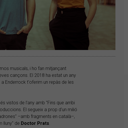
os musicals, i ho fan mitjançant
seves cançons. El 2018 ha estat un any
 a Enderrock t'oferim un repàs de les
és vistos de l'any amb "Fins que arribi
roduccions. El segueix a prop d'un milió
 ladrones" –amb fragments en català–,
 lluny" de
Doctor Prats
.