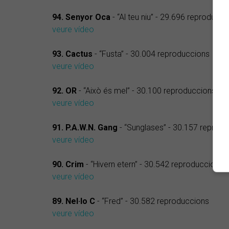
94. Senyor Oca
- “Al teu niu” - 29.696 reproducci
veure vídeo
93. Cactus
- “Fusta” - 30.004 reproduccions
veure vídeo
92. OR
- “Això és mel” - 30.100 reproduccions
veure vídeo
91. P.A.W.N. Gang
- “Sunglases” - 30.157 reprod
veure vídeo
90. Crim
- “Hivern etern” - 30.542 reproduccions
veure vídeo
89. Nel·lo C
- “Fred” - 30.582 reproduccions
veure vídeo