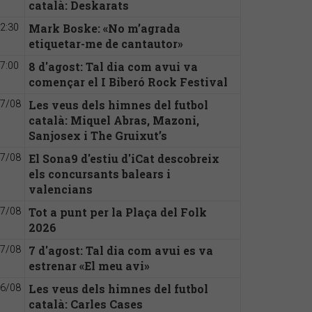
català: Deskarats
Mark Boske: «No m’agrada
2:30
etiquetar-me de cantautor»
8 d'agost: Tal dia com avui va
7:00
començar el I Biberó Rock Festival
Les veus dels himnes del futbol
7/08
català: Miquel Abras, Mazoni,
Sanjosex i The Gruixut’s
El Sona9 d'estiu d'iCat descobreix
7/08
els concursants balears i
valencians
Tot a punt per la Plaça del Folk
7/08
2026
7 d'agost: Tal dia com avui es va
7/08
estrenar «El meu avi»
Les veus dels himnes del futbol
6/08
català: Carles Cases