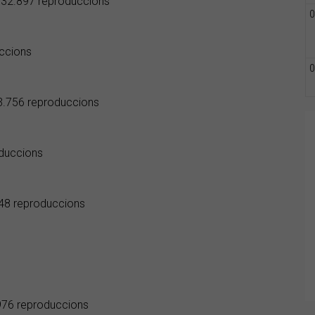
- 32.897 reproduccions
0
uccions
0
33.756 reproduccions
oduccions
448 reproduccions
.976 reproduccions