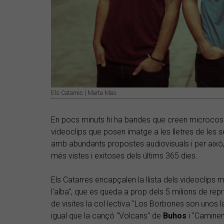
Els Catarres | Marta Mas
En pocs minuts hi ha bandes que creen microcosm
videoclips que posen imatge a les lletres de les 
amb abundants propostes audiovisuals i per això,
més vistes i exitoses dels últims 365 dies.
Els Catarres encapçalen la llista dels videoclips m
l'alba", que es queda a prop dels 5 milions de rep
de visites la col·lectiva "Los Borbones son unos
igual que la cançó "Volcans" de
Buhos
i "Caminem