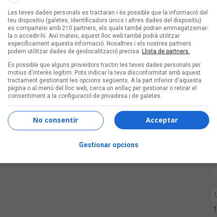
Les teves dades personals es tractaran i és possible que la informació del
ons
teu dispositiu (galetes, identificadors únics i altres dades del dispositiu)
es comparteixi amb 210 partners, els quals també podran emmagatzemar-
la o accedir-hi. Així mateix, aquest lloc web també podrà utilitzar
específicament aquesta informació. Nosaltres i els nostres partners
podem utilitzar dades de geolocalització precisa.
Llista de partners.
És possible que alguns proveïdors tractin les teves dades personals per
motius d'interès legítim. Pots indicar la teva disconformitat amb aquest
tractament gestionant les opcions següents. A la part inferior d'aquesta
pàgina o al menú del lloc web, cerca un enllaç per gestionar o retirar el
consentiment a la configuració de privadesa i de galetes.
No consentir
Acceptar
uccions
Gestionar opcions
1