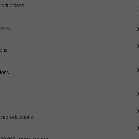
eproduccions
1
cions
0
0
ions
0
cions
0
0
36 reproduccions
0