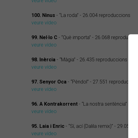
veure vídeo
100. Ninus
- “La roda” - 26.004 reproduccions
veure vídeo
99. Nel·lo C
- “Què importa” - 26.068 reproducci
veure vídeo
98. Inèrcia
- “Màgia” - 26.435 reproduccions
veure vídeo
97. Senyor Oca
- “Pèndol” - 27.551 reproduccio
veure vídeo
96. A Kontrakorrent
- “La nostra sentència” - 28
veure vídeo
95. Laia i Enric
- “Sí, ací (Dalila remix)” - 29.054
veure vídeo