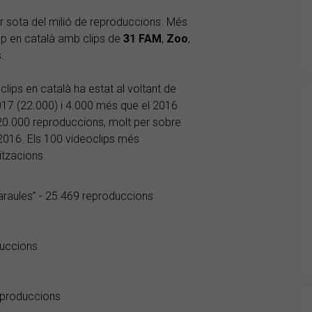
r sota del milió de reproduccions. Més
rap en català amb clips de
31 FAM
,
Zoo
,
.
oclips en català ha estat al voltant de
017 (22.000) i 4.000 més que el 2016
 120.000 reproduccions, molt per sobre
l 2016. Els 100 videoclips més
itzacions.
 paraules” - 25.469 reproduccions
duccions
eproduccions