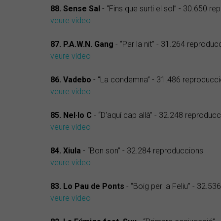
88. Sense Sal
- “Fins que surti el sol” - 30.650 r
veure vídeo
87. P.A.W.N. Gang
- “Par la nit” - 31.264 reproduc
veure vídeo
86. Vadebo
- “La condemna” - 31.486 reproducc
veure vídeo
85. Nel·lo C
- “D'aquí cap allà” - 32.248 reproduc
veure vídeo
84. Xiula
- “Bon son” - 32.284 reproduccions
veure vídeo
83. Lo Pau de Ponts
- “Boig per la Feliu” - 32.5
veure vídeo