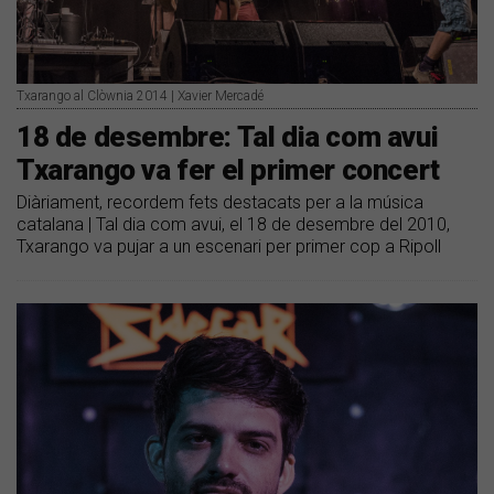
Txarango al Clòwnia 2014 | Xavier Mercadé
18 de desembre: Tal dia com avui
Txarango va fer el primer concert
Diàriament, recordem fets destacats per a la música
catalana | Tal dia com avui, el 18 de desembre del 2010,
Txarango va pujar a un escenari per primer cop a Ripoll