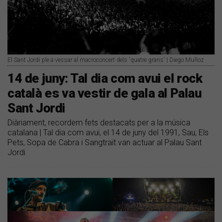
El Sant Jordi ple a vessar al macroconcert dels 'quatre grans' | Diego Muñoz
14 de juny: Tal dia com avui el rock
català es va vestir de gala al Palau
Sant Jordi
Diàriament, recordem fets destacats per a la música
catalana | Tal dia com avui, el 14 de juny del 1991, Sau, Els
Pets, Sopa de Cabra i Sangtraït van actuar al Palau Sant
Jordi