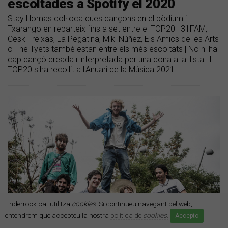
escoltades a Spotify el 2020
Stay Homas col·loca dues cançons en el pòdium i
Txarango en reparteix fins a set entre el TOP20 | 31FAM,
Cesk Freixas, La Pegatina, Miki Núñez, Els Amics de les Arts
o The Tyets també estan entre els més escoltats | No hi ha
cap cançó creada i interpretada per una dona a la llista | El
TOP20 s'ha recollit a l'Anuari de la Música 2021
Enderrock.cat utilitza
cookies
. Si continueu navegant pel web,
entendrem que accepteu la nostra
política de
cookies
.
Accepto