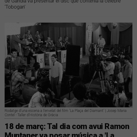
de Gandia va presentar el disc que contenia la cèlebre
'Tobogan'
Rodatge d’una escena a l’envelat del film 'La Plaça del Diamant' | Josep Maria
Contel - Taller d’Història de Gràcia
18 de març: Tal dia com avui Ramon
Muntaner va posar música a 'La