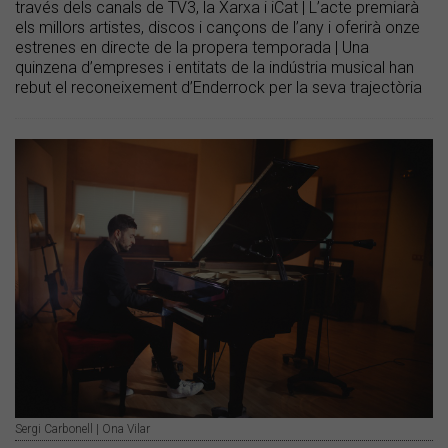
través dels canals de TV3, la Xarxa i iCat | L’acte premiarà
els millors artistes, discos i cançons de l’any i oferirà onze
estrenes en directe de la propera temporada | Una
quinzena d’empreses i entitats de la indústria musical han
rebut el reconeixement d’Enderrock per la seva trajectòria
Sergi Carbonell | Ona Vilar