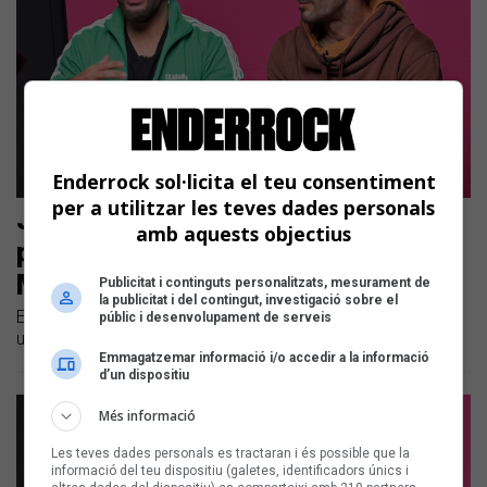
Enderrock sol·licita el teu consentiment
per a utilitzar les teves dades personals
Joc de mans, de literatura i de
amb aquests objectius
pissares, entre Alguer Miquel i
Marcel Lázara
Publicitat i continguts personalitzats, mesurament de
la publicitat i del contingut, investigació sobre el
Els dos excantants i fundadors de Txarango participen en
públic i desenvolupament de serveis
un joc per descobrir fins a quin punt es coneixen
Emmagatzemar informació i/o accedir a la informació
d’un dispositiu
Més informació
Les teves dades personals es tractaran i és possible que la
informació del teu dispositiu (galetes, identificadors únics i