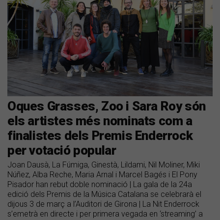
Oques Grasses, Zoo i Sara Roy són
els artistes més nominats com a
finalistes dels Premis Enderrock
per votació popular
​Joan Dausà, La Fúmiga, Ginestà, Lildami, Nil Moliner, Miki
Núñez, Alba Reche, Maria Arnal i Marcel Bagés i El Pony
Pisador han rebut doble nominació | La gala de la 24a
edició dels Premis de la Música Catalana se celebrarà el
dijous 3 de març a l’Auditori de Girona | La Nit Enderrock
s’emetrà en directe i per primera vegada en ‘streaming’ a