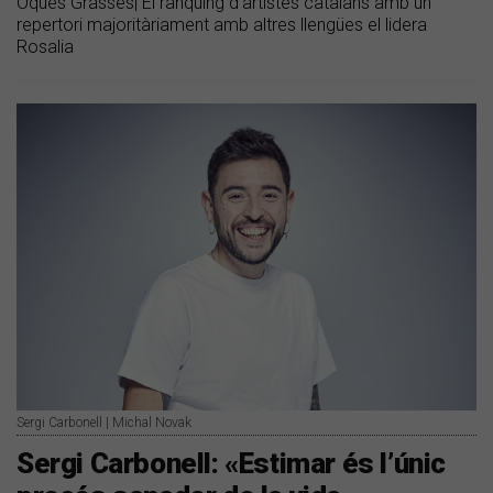
Oques Grasses| El rànquing d'artistes catalans amb un
repertori majoritàriament amb altres llengües el lidera
Rosalia
Sergi Carbonell | Michal Novak
Sergi Carbonell: «Estimar és l’únic