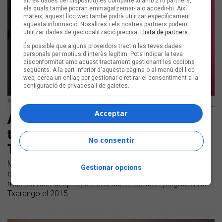
altres dades del dispositiu) es comparteixi amb 210 partners,
els quals també podran emmagatzemar-la o accedir-hi. Així
mateix, aquest lloc web també podrà utilitzar específicament
aquesta informació. Nosaltres i els nostres partners podem
utilitzar dades de geolocalització precisa.
Llista de partners.
És possible que alguns proveïdors tractin les teves dades
personals per motius d'interès legítim. Pots indicar la teva
disconformitat amb aquest tractament gestionant les opcions
següents. A la part inferior d'aquesta pàgina o al menú del lloc
web, cerca un enllaç per gestionar o retirar el consentiment a la
configuració de privadesa i de galetes.
Alguer Miquel i Marcel Lázara | Arxiu Luup Records
Acceptar
Alguer Miquel i Marcel Lázara
tornen a cantar junts després de
No consentir
Txarango a «Joc de mans»
Marcel i Júlia i Alguer Miquel col·laboren al nou tema «Joc
Gestionar opcions
de mans» |Alguer Miquel i Marcel Lázara s'han retrobat
musicalment després del seu darrer concert plegats amb
Txarango el 2015