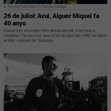
Ia - Batiste al Canet Rock 75 | Francesc Fàbregas
26 de juliol: Avui, Alguer Miquel fa
40 anys
Diàriament, recordem fets destacats per a la música
catalana | Tal dia com avui, el 26 de juliol del 1986, va néixer
el líder i cantant de Txarango