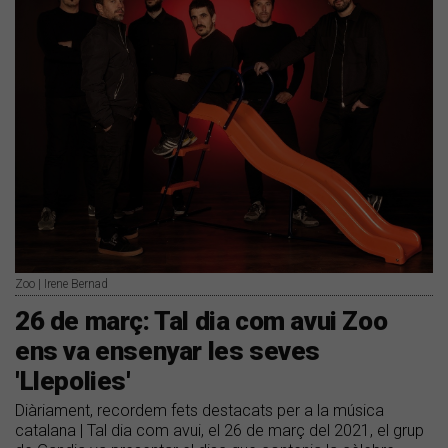
Zoo | Irene Bernad
26 de març: Tal dia com avui Zoo
ens va ensenyar les seves
'Llepolies'
Diàriament, recordem fets destacats per a la música
catalana | Tal dia com avui, el 26 de març del 2021, el grup