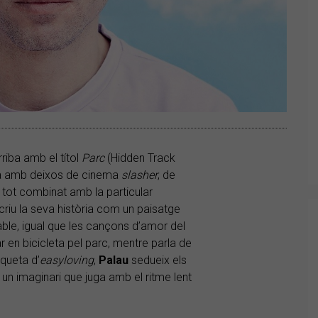
riba amb el títol
Parc
(Hidden Track
la amb deixos de cinema
slasher
, de
 tot combinat amb la particular
riu la seva història com un paisatge
able, igual que les cançons d’amor del
r en bicicleta pel parc, mentre parla de
iqueta d’
easyloving
,
Palau
sedueix els
 un imaginari que juga amb el ritme lent