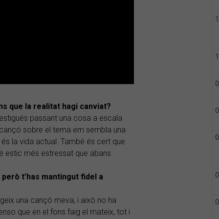
1
1
0
s que la realitat hagi canviat?
0
ue estigués passant una cosa a escala
a cançó sobre el tema em sembla una
0
, és la vida actual. També és cert que
bé estic més estressat que abans.
0
 però t’has mantingut fidel a
orgeix una cançó meva, i això no ha
0
so que en el fons faig el mateix, tot i