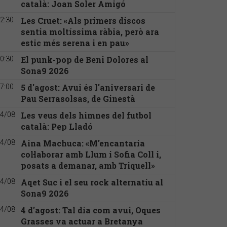
català: Joan Soler Amigó
Les Cruet: «Als primers discos
2:30
sentia moltíssima ràbia, però ara
estic més serena i en pau»
El punk-pop de Beni Dolores al
0:30
Sona9 2026
5 d'agost: Avui és l'aniversari de
7:00
Pau Serrasolsas, de Ginestà
Les veus dels himnes del futbol
4/08
català: Pep Lladó
Aina Machuca: «M'encantaria
4/08
col·laborar amb Llum i Sofia Coll i,
posats a demanar, amb Triquell»
Aqet Suc i el seu rock alternatiu al
4/08
Sona9 2026
4 d'agost: Tal dia com avui, Oques
4/08
Grasses va actuar a Bretanya