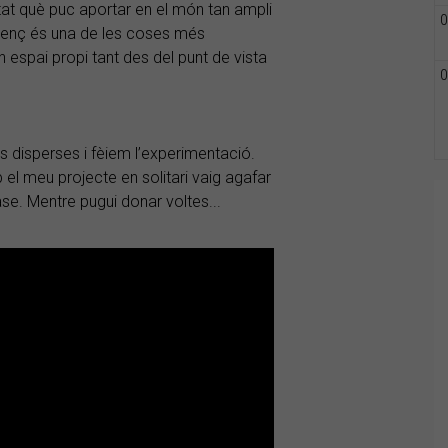
tat què puc aportar en el món tan ampli
0
onvenç és una de les coses més
 espai propi tant des del punt de vista
0
 disperses i fèiem l’experimentació.
 el meu projecte en solitari vaig agafar
ase. Mentre pugui donar voltes...