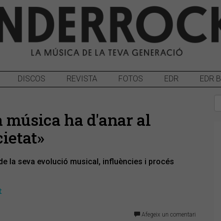
DISCOS
REVISTA
FOTOS
EDR
EDR 
 música ha d'anar al
ietat»
e la seva evolució musical, influències i procés
t
Afegeix un comentari