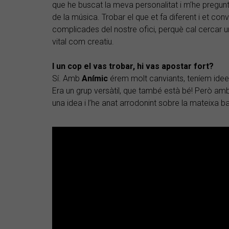
que he buscat la meva personalitat i m’he pregun
de la música. Trobar el que et fa diferent i et c
complicades del nostre ofici, perquè cal cercar un
vital com creatiu.
I un cop el vas trobar, hi vas apostar fort?
Sí. Amb
Anímic
érem molt canviants, teníem idees
Era un grup versàtil, que també està bé! Però amb
una idea i l’he anat arrodonint sobre la mateixa b