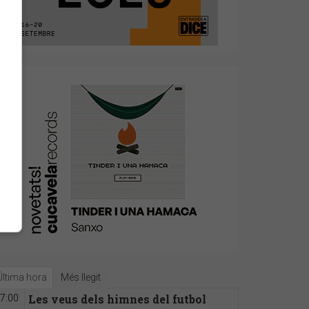
Última hora
Més llegit
Les veus dels himnes del futbol
7:00