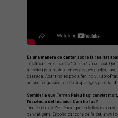
És una manera de cantar sobre la realitat aban
Totalment. En el cas de “Cel clar” va ser així. Q
mundial i jo al mateix temps pogués publicar un
passada. Abans no es podia fer i ho vull aprofitar
ho puc fer gràcies al meu propi segell, però tam
Semblaria que Ferran Palau hagi canviat molt,
l’essència del teu inici. Com ho fas?
Tinc molt clara l’essència que és la llavor d’on s
canviat gens. Escolto cançons de fa deu anys i pen