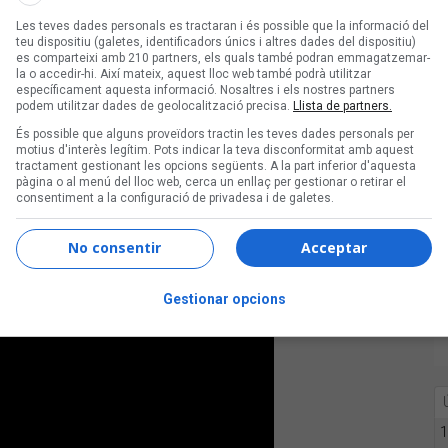
t en dues parts, perquè solen ser més
rada que sigui amè i fàcil d’empassar de
Les teves dades personals es tractaran i és possible que la informació del
teu dispositiu (galetes, identificadors únics i altres dades del dispositiu)
im totes les cançons, però sí que hi
es comparteixi amb 210 partners, els quals també podran emmagatzemar-
la o accedir-hi. Així mateix, aquest lloc web també podrà utilitzar
específicament aquesta informació. Nosaltres i els nostres partners
podem utilitzar dades de geolocalització precisa.
Llista de partners.
És possible que alguns proveïdors tractin les teves dades personals per
 abans per trobar una lletra perfecta.
motius d'interès legítim. Pots indicar la teva disconformitat amb aquest
tractament gestionant les opcions següents. A la part inferior d'aquesta
scric una cançó i la gent l’escolta, i
pàgina o al menú del lloc web, cerca un enllaç per gestionar o retirar el
consentiment a la configuració de privadesa i de galetes.
No consentir
Acceptar
Gestionar opcions
1