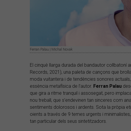
Ferran Palau | Michal Novak
El cinquè llarga durada del bandautor collbatoní ar
Records, 2021), una paleta de cançons que brol
moda vuitantera i de tendències sonores actuals,
essència metafísica de l’autor.
Ferran Palau
desc
que gira a ritme tranquil i assosegat, pero implac
nou treball, que s’endevinen tan sinceres com ana
sentiments dolorosos i ardents. Sota la pròpia et
oients a través de 9 temes urgents i minimalistes,
tan particular dels seus sintetitzadors.