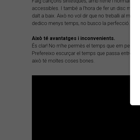
Faig cançons sintètiques, amb ritme i normalmen
accessibles. I també a l’hora de fer un disc m’ag
dalt a baix. Això no vol dir que no treballi al màx
dedico menys temps, no busco la perfecció.
Això té avantatges i inconvenients.
És clar! No m’he permès el temps que em permetia
Prefereixo escurçar el temps que passa entre que e
això té moltes coses bones.