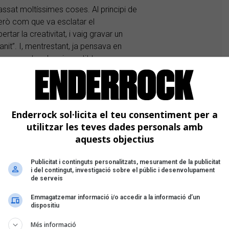
ssat moltíssimes coses. Al principi de
però com que va esclatar el
tar la creativitat, i vaig gravar un
janit”. I, mentrestant, ja pensava en
gurament no hauria sortit tan
l volia tan senzill i tan simple va ser
s fàcilment a l’hora de crear?
Enderrock sol·licita el teu consentiment per a
 i veig que la manera de fer cançons del
utilitzar les teves dades personals amb
sim, tardava molt a fer tant melodies
aquests objectius
e no aniria gens amb mi.
Publicitat i continguts personalitzats, mesurament de la publicitat
at en la teva manera de fer música?
i del contingut, investigació sobre el públic i desenvolupament
de serveis
ys, on tot ja començava a ser molt
bé ha d’anar al mateix pas.
Emmagatzemar informació i/o accedir a la informació d’un
dispositiu
Més informació