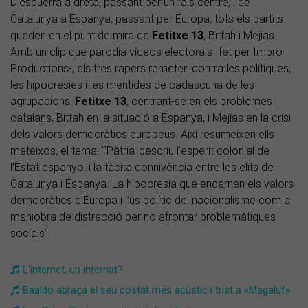
D'esquerra a dreta, passant per un fals centre, i de
Catalunya a Espanya, passant per Europa, tots els partits
queden en el punt de mira de
Fetitxe 13
, Bittah i Mejías.
Amb un clip que parodia vídeos electorals -fet per Impro
Productions-, els tres rapers remeten contra les polítiques,
les hipocresies i les mentides de cadascuna de les
agrupacions:
Fetitxe 13
, centrant-se en els problemes
catalans, Bittah en la situació a Espanya, i Mejías en la crisi
dels valors democràtics europeus. Així resumeixen ells
mateixos, el tema: "'Pàtria' descriu l’esperit colonial de
l’Estat espanyol i la tàcita connivència entre les elits de
Catalunya i Espanya. La hipocresia que encarnen els valors
democràtics d’Europa i l’ús polític del nacionalisme com a
maniobra de distracció per no afrontar problemàtiques
socials".
L'internet, un internat?
Baaldo abraça el seu costat més acústic i trist a «Magaluf»