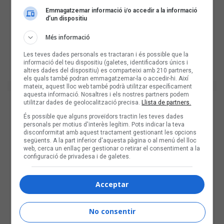
Emmagatzemar informació i/o accedir a la informació
d’un dispositiu
Més informació
Les teves dades personals es tractaran i és possible que la
informació del teu dispositiu (galetes, identificadors únics i
altres dades del dispositiu) es comparteixi amb 210 partners,
els quals també podran emmagatzemar-la o accedir-hi. Així
mateix, aquest lloc web també podrà utilitzar específicament
aquesta informació. Nosaltres i els nostres partners podem
utilitzar dades de geolocalització precisa.
Llista de partners.
És possible que alguns proveïdors tractin les teves dades
personals per motius d'interès legítim. Pots indicar la teva
disconformitat amb aquest tractament gestionant les opcions
següents. A la part inferior d'aquesta pàgina o al menú del lloc
web, cerca un enllaç per gestionar o retirar el consentiment a la
configuració de privadesa i de galetes.
Acceptar
No consentir