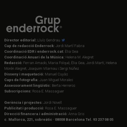
Director editorial:
Lluís Gendrau
Cap de redacció Enderrock:
Jordi Martí Fabra
Coordinació EDR i enderrock.cat:
Èlia Gea
Coordinació Anuari de la Música:
Helena M. Alegret
Redacció:
Ferran Amado, Maria Folqué, Èlia Gea, Jordi Martí, Helena
Morén Alegret, Joaquim Vilarnau i Sergi Núñez
Disseny i maquetació:
Manuel Cuyàs
Caps de fotografia:
Juan Miguel Morales
Assessorament lingüístic:
Berta Herreros
Subscripcions:
Rosa E. Massaguer
Gerència i projectes:
Jordi Novell
Publicitat i producció:
Rosa E. Massaguer
Direcció financera i administració:
Anna Gris
c. Mallorca, 221, sobreàtic · 08008 Barcelona Tel. 93 237 08 05