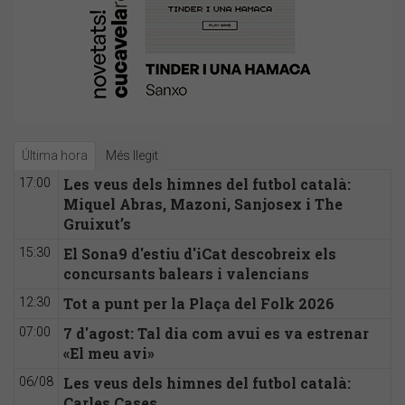
Última hora
Més llegit
Les veus dels himnes del futbol català:
17:00
Miquel Abras, Mazoni, Sanjosex i The
Gruixut’s
El Sona9 d'estiu d'iCat descobreix els
15:30
concursants balears i valencians
Tot a punt per la Plaça del Folk 2026
12:30
7 d'agost: Tal dia com avui es va estrenar
07:00
«El meu avi»
Les veus dels himnes del futbol català:
06/08
Carles Cases