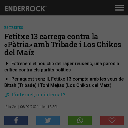
Men
de
nav
ESTRENES
Fetitxe 13 carrega contra la
«Pàtria» amb Tribade i Los Chikos
del Maíz
Estrenem el nou clip del raper reusenc, una paròdia
crítica contra els partits polítics
Per aquest senzill, Fetitxe 13 compta amb les veus de
Bittah (Tribade) i Toni Mejías (Los Chikos del Maíz)
L'internet, un internat?
Èlia Gea
| 06/09/2021 a les 13:30h