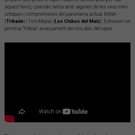
aquest feroç i paròdic tema amb algunes de les veus més
crítiques i compromeses del panorama actual: Bittah
(
Tribade
) i Toni Mejías (
Los Chikos del Maíz
). Estrenem en
primícia "Pàtria", avançament del nou disc del raper.