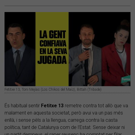
Fetitxe 13, Toni Mejías (Los Chikos del Maíz), Bittah (Tribade)
És habitual sentir
Fetitxe 13
remetre contra tot allò que va
malament en aquesta societat, però avui va un pas més
enllà, i sense pèls a la llengua, carrega contra la casta
política, tant de Catalunya com de l'Estat. Sense deixar ni
un partit dempeus, el raper reusenc ha comptat per filar