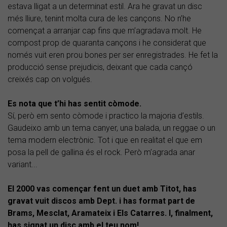
estava lligat a un determinat estil. Ara he gravat un disc
més lliure, tenint molta cura de les cançons. No n’he
començat a arranjar cap fins que m’agradava molt. He
compost prop de quaranta cançons i he considerat que
només vuit eren prou bones per ser enregistrades. He fet la
producció sense prejudicis, deixant que cada cançó
creixés cap on volgués.
Es nota que t’hi has sentit còmode.
Sí, però em sento còmode i practico la majoria d’estils.
Gaudeixo amb un tema canyer, una balada, un reggae o un
tema modern electrònic. Tot i que en realitat el que em
posa la pell de gallina és el rock. Però m’agrada anar
variant...
El 2000 vas començar fent un duet amb Titot, has
gravat vuit discos amb Dept. i has format part de
Brams, Mesclat, Aramateix i Els Catarres. I, finalment,
has signat un disc amb el teu nom!