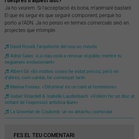
I després d’aquest disc?
Ja ho veurem. Si l’acceptació és bona, m’animaré bastant.
El que és segur és que seguiré component, perquè ho
porto a l’ADN. Ja no penso en termes comercials sinó en
projectes que m’omplin.
David Rosell, l'arquitecte del nou so mestís
Adrià Salas: «La clau està a renovar el públic mentre tu
segueixes evolucionant»
Albert Gil: «En moltes coses he estat precoç; però en
d’altres, com cantar, he començat tard»
Marina Freixas: «'Difumina' és un cant al feminisme»
Isabel Vinardell & Isabelle Laudenbach: «Volíem fer un disc al
voltant de l'expressió artística lliure»
La Gravetat de Coulomb: un so atractiu i particular
FES EL TEU COMENTARI