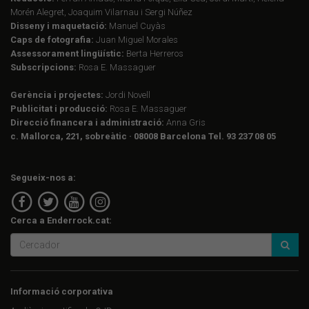
Morén Alegret, Joaquim Vilarnau i Sergi Núñez
Disseny i maquetació:
Manuel Cuyàs
Caps de fotografia:
Juan Miguel Morales
Assessorament lingüístic:
Berta Herreros
Subscripcions:
Rosa E. Massaguer
Gerència i projectes:
Jordi Novell
Publicitat i producció:
Rosa E. Massaguer
Direcció financera i administració:
Anna Gris
c. Mallorca, 221, sobreàtic · 08008 Barcelona Tel. 93 237 08 05
Segueix-nos a:
Cerca a Enderrock.cat:
Informació corporativa