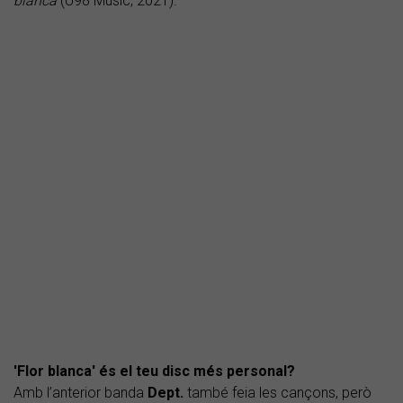
blanca
(U98 Music, 2021).
'Flor blanca' és el teu disc més personal?
Amb l’anterior banda
Dept.
també feia les cançons, però