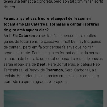
tenen una temàtica concreta, però són tal com m’han sortit
del cor.
Fa uns anys et vas treure el cuquet de l’escenari
tocant amb Els Catarres. Tornaràs a cantar i sortiràs
de gira amb aquest disc?
Amb
Els Catarres
va ser fantàstic perquè tenia moltes
ganes de tocar i ens ho passàvem molt bé. I sí, tinc ganes
de cantar... però em fa por perquè fa anys que no m’hi
poso en directe. Faré una gira en format de banda per ser
al màxim de fidel a la sonoritat del disc. La resta de músics
seran el baixista de
Dept.
, Pere Borralleras, el bateria Pep
Terricabras i el ‘
hippy’
de
Txarango
, Sergi Carbonell, als
teclats. He preferit buscar amics amb els quals em sento
còmode i a qui ha agradat el projecte.