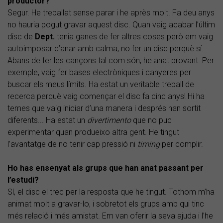
productor?
Segur. He treballat sense parar i he après molt. Fa deu anys
no hauria pogut gravar aquest disc. Quan vaig acabar l’últim
disc de
Dept.
tenia ganes de fer altres coses però em vaig
autoimposar d’anar amb calma, no fer un disc perquè sí.
Abans de fer les cançons tal com són, he anat provant. Per
exemple, vaig fer bases electròniques i canyeres per
buscar els meus límits. Ha estat un veritable treball de
recerca perquè vaig començar el disc fa cinc anys! Hi ha
temes que vaig iniciar d’una manera i després han sortit
diferents... Ha estat un
divertimento
que no puc
experimentar quan produeixo altra gent. He tingut
l’avantatge de no tenir cap pressió ni
timing
per complir.
Ho has ensenyat als grups que han anat passant per
l’estudi?
Sí, el disc el trec per la resposta que he tingut. Tothom m’ha
animat molt a gravar-lo, i sobretot els grups amb qui tinc
més relació i més amistat. Em van oferir la seva ajuda i l’he