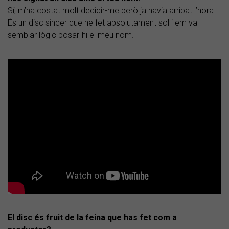
Sí, m’ha costat molt decidir-me però ja havia arribat l’hora.
És un disc sincer que he fet absolutament sol i em va
semblar lògic posar-hi el meu nom.
El disc és fruit de la feina que has fet com a