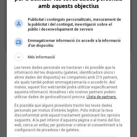
amb aquests objectius
D'aquesta manera, verifiquem que el teu comentari
Publicitat i continguts personalitzats, mesurament de
no l'envia un robot publicitari.
la publicitat i del contingut, investigació sobre el
públic i desenvolupament de serveis
Emmagatzemar informació i/o accedir a la informació
d’un dispositiu
Més informació
Les teves dades personals es tractaran i és possible que la
informació del teu dispositiu (galetes, identificadors únics i
altres dades del dispositiu) es comparteixi amb 210 partners,
els quals també podran emmagatzemar-la o accedir-hi. Així
mateix, aquest lloc web també podrà utilitzar específicament
aquesta informació. Nosaltres i els nostres partners podem
utilitzar dades de geolocalització precisa.
Llista de partners.
És possible que alguns proveïdors tractin les teves dades
personals per motius d'interès legítim. Pots indicar la teva
disconformitat amb aquest tractament gestionant les opcions
següents. A la part inferior d'aquesta pàgina o al menú del lloc
web, cerca un enllaç per gestionar o retirar el consentiment a la
configuració de privadesa i de galetes.