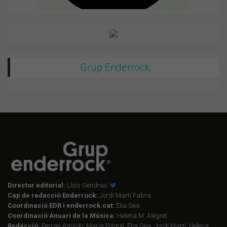
Grup Enderrock
Director editorial:
Lluís Gendrau
Cap de redacció Enderrock:
Jordi Martí Fabra
Coordinació EDR i enderrock.cat:
Èlia Gea
Coordinació Anuari de la Música:
Helena M. Alegret
Redacció:
Ferran Amado, Maria Folqué, Èlia Gea, Jordi Martí, Helena