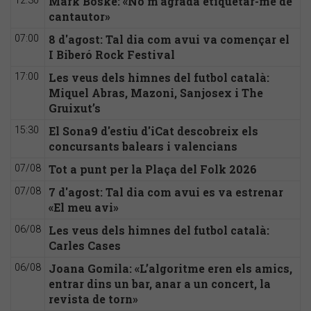
Mark Boske: «No m’agrada etiquetar-me de
12:30
cantautor»
8 d'agost: Tal dia com avui va començar el
07:00
I Biberó Rock Festival
Les veus dels himnes del futbol català:
17:00
Miquel Abras, Mazoni, Sanjosex i The
Gruixut’s
El Sona9 d'estiu d'iCat descobreix els
15:30
concursants balears i valencians
Tot a punt per la Plaça del Folk 2026
07/08
7 d'agost: Tal dia com avui es va estrenar
07/08
«El meu avi»
Les veus dels himnes del futbol català:
06/08
Carles Cases
Joana Gomila: «L’algoritme eren els amics,
06/08
entrar dins un bar, anar a un concert, la
revista de torn»