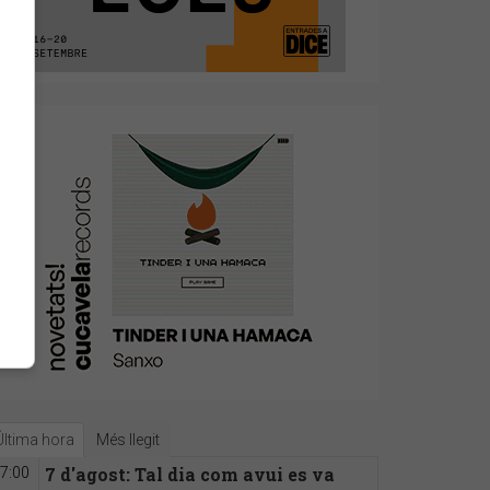
Última hora
Més llegit
7 d'agost: Tal dia com avui es va
7:00