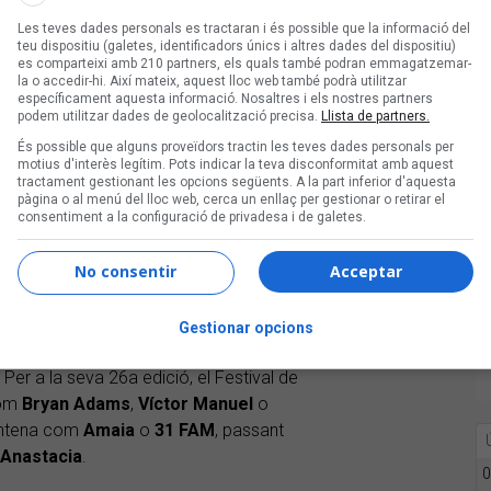
Les teves dades personals es tractaran i és possible que la informació del
teu dispositiu (galetes, identificadors únics i altres dades del dispositiu)
es comparteixi amb 210 partners, els quals també podran emmagatzemar-
la o accedir-hi. Així mateix, aquest lloc web també podrà utilitzar
específicament aquesta informació. Nosaltres i els nostres partners
 artistes ponentins com
Kelly
Isaiah
,
podem utilitzar dades de geolocalització precisa.
Llista de partners.
nteressants com
Gregotechno
,
Alosa
,
És possible que alguns proveïdors tractin les teves dades personals per
motius d'interès legítim. Pots indicar la teva disconformitat amb aquest
tractament gestionant les opcions següents. A la part inferior d'aquesta
pàgina o al menú del lloc web, cerca un enllaç per gestionar o retirar el
consentiment a la configuració de privadesa i de galetes.
No consentir
Acceptar
 Baix Empordà)
Gestionar opcions
s botànics constitueixen un dels espais
r a la seva 26a edició, el Festival de
com
Bryan
Adams
,
Víctor
Manuel
o
rentena com
Amaia
o
31
FAM
, passant
Anastacia
.
0