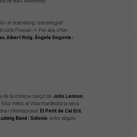
ella (el Baix Maresme)
ra i el dramaturg i escenògraf
cicle Poesia i +. Per ara, s'han
au
,
Albert
Roig
,
Ángela
Segovia
i
ma de la icònica cançó de
John
Lennon
,
futur millor, el Vida mantindrà la seva
na i internacional.
El Petit de Cal Eril
,
Ludwig
Band
i
Sidonie
, entre alguns