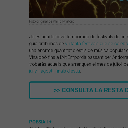
Foto original de Philip Myrtorp
Ja és aquí la nova temporada de festivals de pri
guia amb més de
vuitanta festivals que se cele
una enorme quantitat d'estils de música popular dif
Vinalopó fins a l'Alt Empordà passant per Andorra 
trobaràs aquells que arrenquen el mes de juliol, 
juny
, i
agost i finals d'estiu
.
>> CONSULTA LA RESTA D
POESIA I +