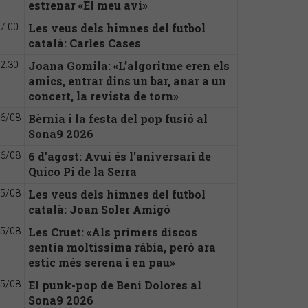
estrenar «El meu avi»
Les veus dels himnes del futbol
7:00
català: Carles Cases
Joana Gomila: «L’algoritme eren els
2:30
amics, entrar dins un bar, anar a un
concert, la revista de torn»
Bèrnia i la festa del pop fusió al
6/08
Sona9 2026
6 d'agost: Avui és l'aniversari de
6/08
Quico Pi de la Serra
Les veus dels himnes del futbol
5/08
català: Joan Soler Amigó
Les Cruet: «Als primers discos
5/08
sentia moltíssima ràbia, però ara
estic més serena i en pau»
El punk-pop de Beni Dolores al
5/08
Sona9 2026