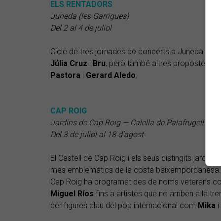
ELS RENTADORS
Juneda (les Garrigues)
Del 2 al 4 de juliol
Cicle de tres jornades de concerts a Juneda amb
Júlia
Cruz
i
Bru
, però també altres propostes i
Pastora
i
Gerard
Aledo
.
CAP ROIG
Jardins de Cap Roig — Calella de Palafrugell (el
Del 3 de juliol al 18 d’agost
El Castell de Cap Roig i els seus distingits jardin
més emblemàtics de la costa baixempordanesa. Pe
Cap Roig ha programat des de noms veterans 
Miguel
Ríos
fins a artistes que no arriben a la t
per figures clau del pop internacional com
Mika
i