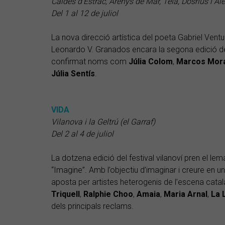
Caldes d’Estrac, Arenys de Mar, Teià, Dosrius i Al
Del 1 al 12 de juliol
La nova direcció artística del poeta Gabriel Ventu
Leonardo V. Granados encara la segona edició del 
confirmat noms com
Júlia
Colom
,
Marcos
Mor
Júlia Sentís
.
VIDA
Vilanova i la Geltrú (el Garraf)
Del 2 al 4 de juliol
La dotzena edició del festival vilanoví pren el le
“Imagine”. Amb l’objectiu d’imaginar i creure en un 
aposta per artistes heterogenis de l’escena catala
Triquell
,
Ralphie
Choo
,
Amaia
,
Maria
Arnal
,
La
dels principals reclams.