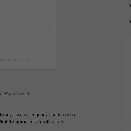
0
0
aproigfestival)
l Barcelonès)
 Catalunya potarà enguany bandes com
Bad
Religion
, entre molts altres.