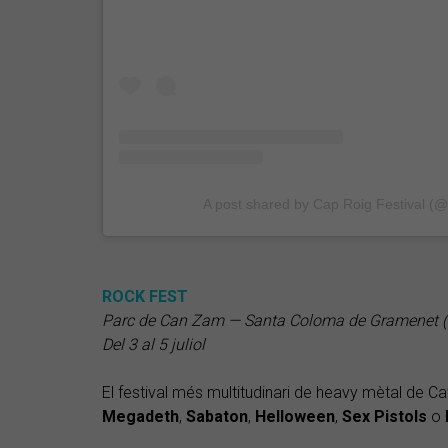
A post shared by Cap Roig Festival (@c
ROCK FEST
Parc de Can Zam — Santa Coloma de Gramenet (e
Del 3 al 5 juliol
El festival més multitudinari de heavy mètal de
Megadeth
,
Sabaton
,
Helloween
,
Sex
Pistols
o