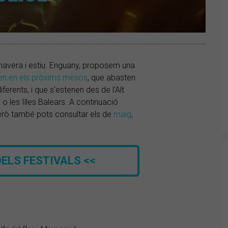
mavera i estiu. Enguany, proposem una
bren en els pròxims mesos
, que abasten
erents, i que s'estenen des de l'Alt
o les Illes Balears. A continuació
però també pots consultar els de
maig
,
ELS FESTIVALS <<