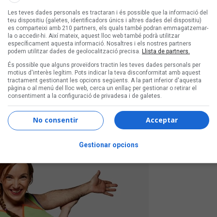
Les teves dades personals es tractaran i és possible que la informació del
teu dispositiu (galetes, identificadors únics i altres dades del dispositiu)
es comparteixi amb 210 partners, els quals també podran emmagatzemar-
la o accedir-hi. Així mateix, aquest lloc web també podrà utilitzar
específicament aquesta informació. Nosaltres i els nostres partners
ón de Flashy Ice Cream i
podem utilitzar dades de geolocalització precisa.
Llista de partners.
oan Isaac i Paco Ibáñez,
És possible que alguns proveïdors tractin les teves dades personals per
motius d'interès legítim. Pots indicar la teva disconformitat amb aquest
tractament gestionant les opcions següents. A la part inferior d'aquesta
pàgina o al menú del lloc web, cerca un enllaç per gestionar o retirar el
 últims dies
consentiment a la configuració de privadesa i de galetes.
No consentir
Acceptar
Gestionar opcions