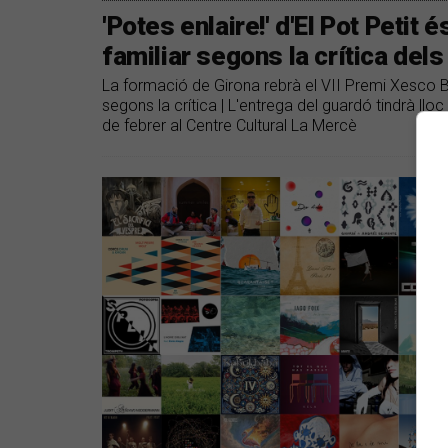
'Potes enlaire!' d'El Pot Petit é
familiar segons la crítica de
La formació de Girona rebrà el VII Premi Xesco Boi
segons la crítica | L'entrega del guardó tindrà llo
de febrer al Centre Cultural La Mercè