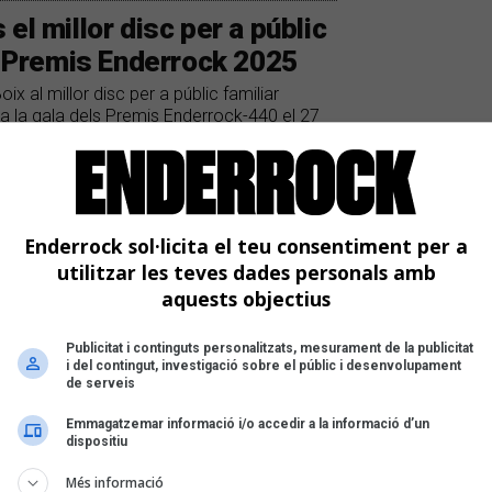
s el millor disc per a públic
ls Premis Enderrock 2025
x al millor disc per a públic familiar
c a la gala dels Premis Enderrock-440 el 27
Enderrock sol·licita el teu consentiment per a
utilitzar les teves dades personals amb
aquests objectius
Publicitat i continguts personalitzats, mesurament de la publicitat
i del contingut, investigació sobre el públic i desenvolupament
de serveis
Emmagatzemar informació i/o accedir a la informació d’un
dispositiu
Més informació