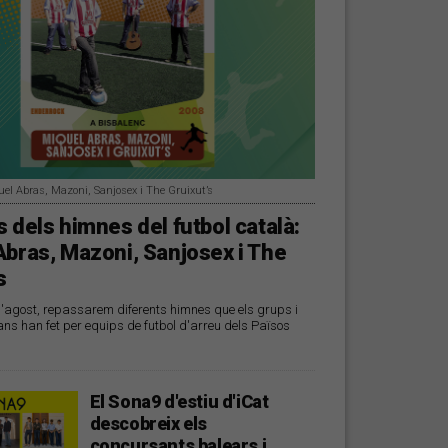
uel Abras, Mazoni, Sanjosex i The Gruixut’s
 dels himnes del futbol català:
Abras, Mazoni, Sanjosex i The
s
d'agost, repassarem diferents himnes que els grups i
ans han fet per equips de futbol d'arreu dels Països
El Sona9 d'estiu d'iCat
descobreix els
concursants balears i