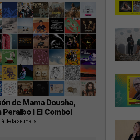
 són de Mama Dousha,
n Peralbo i El Comboi
alà de la setmana