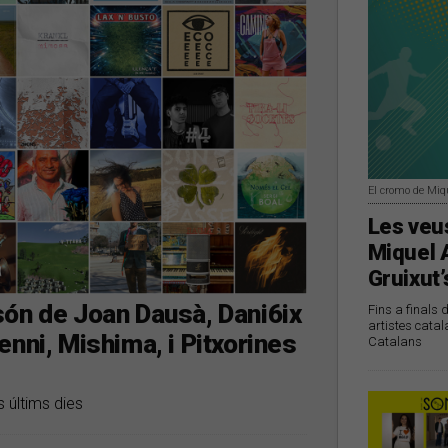
El cromo de Miq
Les veus
Miquel 
Gruixut’
són de Joan Dausà, Dani6ix
Fins a finals 
artistes catal
nni, Mishima, i Pitxorines
Catalans
 últims dies