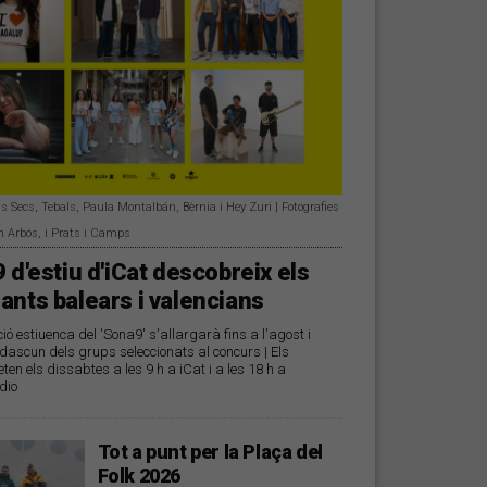
s Secs, Tebals, Paula Montalbán, Bèrnia i Hey Zuri | Fotografies
n Arbós, i Prats i Camps
 d'estiu d'iCat descobreix els
ants balears i valencians
 estiuenca del 'Sona9' s'allargarà fins a l'agost i
ascun dels grups seleccionats al concurs | Els
ten els dissabtes a les 9 h a iCat i a les 18 h a
dio
Tot a punt per la Plaça del
Folk 2026