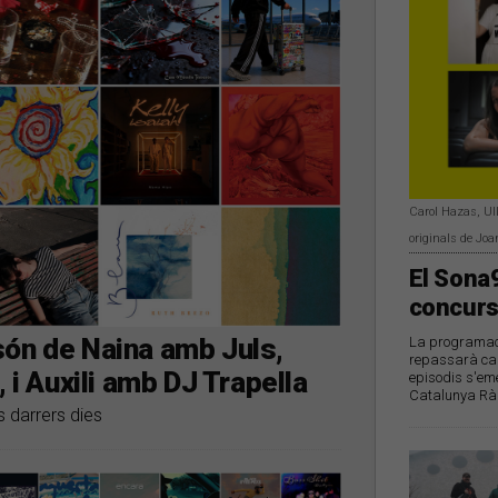
Carol Hazas, Ull
originals de Joa
El Sona9
concurs
són de Naina amb Juls,
La programació
repassarà cad
 i Auxili amb DJ Trapella
episodis s'eme
Catalunya Rà
s darrers dies