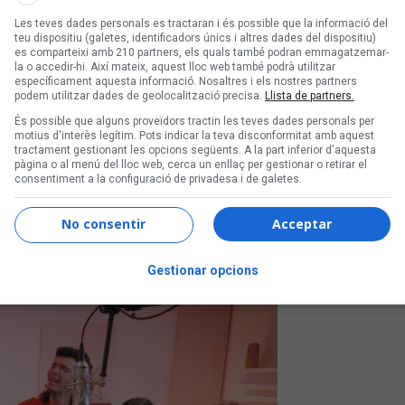
Les teves dades personals es tractaran i és possible que la informació del
teu dispositiu (galetes, identificadors únics i altres dades del dispositiu)
es comparteixi amb 210 partners, els quals també podran emmagatzemar-
la o accedir-hi. Així mateix, aquest lloc web també podrà utilitzar
específicament aquesta informació. Nosaltres i els nostres partners
podem utilitzar dades de geolocalització precisa.
Llista de partners.
És possible que alguns proveïdors tractin les teves dades personals per
motius d'interès legítim. Pots indicar la teva disconformitat amb aquest
tractament gestionant les opcions següents. A la part inferior d'aquesta
pàgina o al menú del lloc web, cerca un enllaç per gestionar o retirar el
consentiment a la configuració de privadesa i de galetes.
ón de Ven'nus, Xicu,
on Mirabet
No consentir
Acceptar
 la setmana
Gestionar opcions