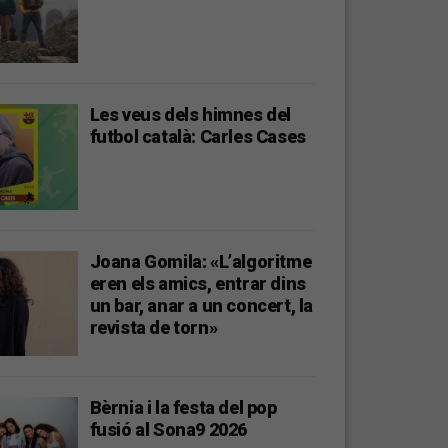
Les veus dels himnes del
futbol català: Carles Cases
Joana Gomila: «L’algoritme
eren els amics, entrar dins
un bar, anar a un concert, la
revista de torn»
Bèrnia i la festa del pop
fusió al Sona9 2026