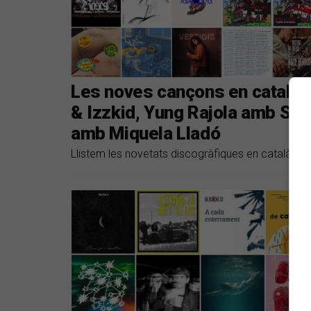
Les noves cançons en català 
& Izzkid, Yung Rajola amb Sexe
amb Miquela Lladó
Llistem les novetats discogràfiques en català dels