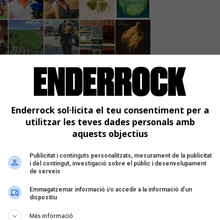
són de Joan Dausà, Dani6ix
nni, Mishima, i Pitxorines
 últims dies
Enderrock sol·licita el teu consentiment per a
utilitzar les teves dades personals amb
aquests objectius
Publicitat i continguts personalitzats, mesurament de la publicitat
i del contingut, investigació sobre el públic i desenvolupament
de serveis
Emmagatzemar informació i/o accedir a la informació d’un
dispositiu
Més informació