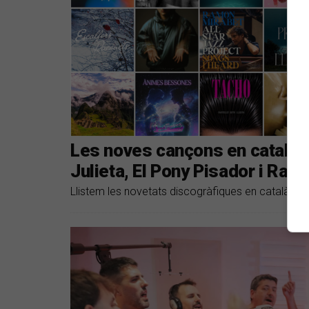
Les noves cançons en català s
Julieta, El Pony Pisador i Ram
Llistem les novetats discogràfiques en català de