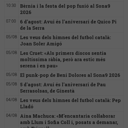
Bèrnia i la festa del pop fusió al Sona9
10:30
2026
6 d'agost: Avui és l'aniversari de Quico Pi
07:00
de la Serra
Les veus dels himnes del futbol català:
05/08
Joan Soler Amigó
Les Cruet: «Als primers discos sentia
05/08
moltíssima ràbia, però ara estic més
serena i en pau»
El punk-pop de Beni Dolores al Sona9 2026
05/08
5 d'agost: Avui és l'aniversari de Pau
05/08
Serrasolsas, de Ginestà
Les veus dels himnes del futbol català: Pep
04/08
Lladó
Aina Machuca: «M'encantaria col·laborar
04/08
amb Llum i Sofia Coll i, posats a demanar,