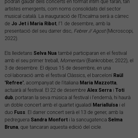
podran gaudir dels concerts en format íntim que faran, tan
artistes emergents, com noms consolidats del sector
musical català. La inauguració de l'Encalma serà a càrrec
de
Jo Jet i Maria Ribot
, l’1 de desembre, amb la
presentació del seu darrer disc,
Febrer // Agost
(Microscopi,
2022).
Els lleidetans
Selva Nua
també participaran en el festival
amb el seu primer treball,
Momentani
(Bankrobber, 2022), el
3 de desembre. El dijous 15 de desembre, en una
col·laboració amb el festival Clàssics, el barceloní
Raül
'Refree'
, acompanyat de l'italiana
Maria Mazzotta
,
actuarà al festival. El 22 de desembre
Alex Serra
i
Toti
dub
, portaran la seva música al festival i l’endemà, hi haurà
un doble concert amb el quartet igualadí
Marialluïsa
i el
duo
Fuss
. El darrer concert serà el 13 de gener, amb la
pedreguera
Sandra Monfort
i la sancugatenca
Selma
Bruna
, que tancaran aquesta edició del cicle.