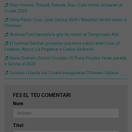
Stay Homas, Triquell, Sidonie, Suu i Cala Vento actuaran al
Cruïlla 2023
Sílvia Pérez Cruz, Joan Dausà, Beth i Blaumut també seran a
l’Strenes
Antònia Font tancarà la gira de retorn al Temporada Alta
El festival SanSan presenta una nova edició amb Love of
Lesbian, Alizzz, La Pegatina o Carlos Sadness
Núria Graham, Ernest Crusats i El Pony Pisador faran parada
a Girona el 2023
Scorpio i Flashy Ice Cream inauguraran l'Strenes Urbana
FES EL TEU COMENTARI
Nom
Títol