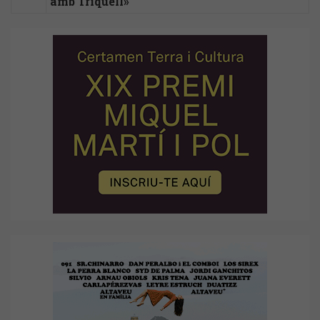
amb Triquell»