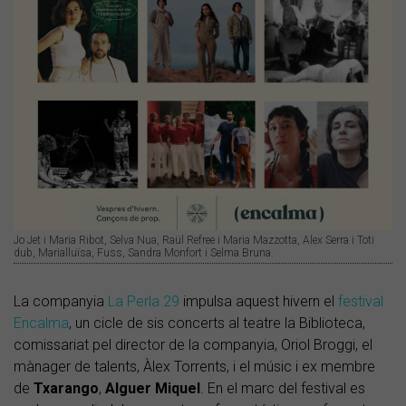
Jo Jet i Maria Ribot, Selva Nua, Raül Refree i Maria Mazzotta, Alex Serra i Toti
dub, Marialluïsa, Fuss, Sandra Monfort i Selma Bruna.
La companyia
La Perla 29
impulsa aquest hivern el
festival
Encalma
, un cicle de sis concerts al teatre la Biblioteca,
comissariat pel director de la companyia, Oriol Broggi, el
mànager de talents, Àlex Torrents, i el músic i ex membre
de
Txarango
,
Alguer Miquel
. En el marc del festival es