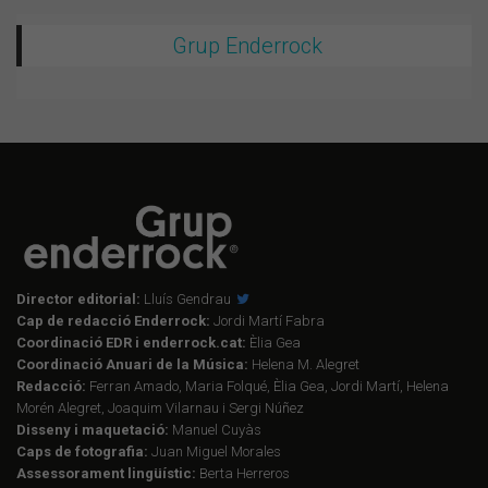
Grup Enderrock
Director editorial:
Lluís Gendrau
Cap de redacció Enderrock:
Jordi Martí Fabra
Coordinació EDR i enderrock.cat:
Èlia Gea
Coordinació Anuari de la Música:
Helena M. Alegret
Redacció:
Ferran Amado, Maria Folqué, Èlia Gea, Jordi Martí, Helena
Morén Alegret, Joaquim Vilarnau i Sergi Núñez
Disseny i maquetació:
Manuel Cuyàs
Caps de fotografia:
Juan Miguel Morales
Assessorament lingüístic:
Berta Herreros