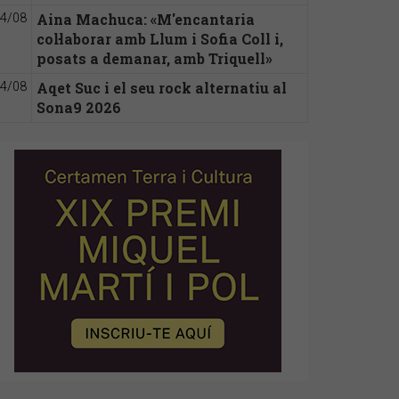
Aina Machuca: «M'encantaria
4/08
col·laborar amb Llum i Sofia Coll i,
posats a demanar, amb Triquell»
Aqet Suc i el seu rock alternatiu al
4/08
Sona9 2026