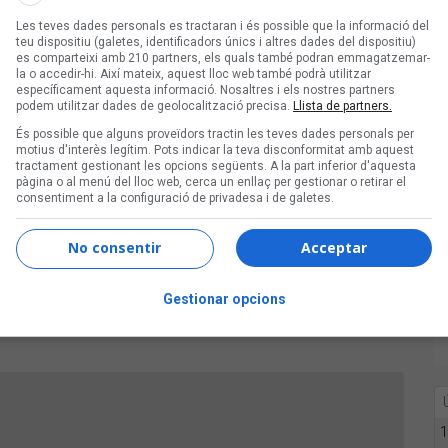
Una publicación compartida de Companyia Elèctrica Dharma (@electricadharma)
Les teves dades personals es tractaran i és possible que la informació del
teu dispositiu (galetes, identificadors únics i altres dades del dispositiu)
es comparteixi amb 210 partners, els quals també podran emmagatzemar-
la o accedir-hi. Així mateix, aquest lloc web també podrà utilitzar
específicament aquesta informació. Nosaltres i els nostres partners
podem utilitzar dades de geolocalització precisa.
Llista de partners.
s condecorats amb la Creu de Sant Jordi 2022
És possible que alguns proveïdors tractin les teves dades personals per
0 anys al Palau Sant Jordi
motius d'interès legítim. Pots indicar la teva disconformitat amb aquest
tractament gestionant les opcions següents. A la part inferior d'aquesta
 especials de l'any
pàgina o al menú del lloc web, cerca un enllaç per gestionar o retirar el
consentiment a la configuració de privadesa i de galetes.
is Enderrock de la Música Catalana
la dels Premis Enderrock 2022
No consentir
Acceptar
da de la Companyia Elèctrica Dharma
Gestionar opcions
Dharma
,
concerts
,
actualitat
1