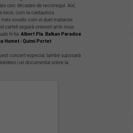
tes cinc dècades de recorregut. Així,
s inicis, com la cantautora
 més novells com el duet mataroní
el cartell seguirà creixent amb nous
uals hi ha:
Albert Pla
,
Balkan Paradise
a Humet
i
Quimi Portet
.
aquest concert especial, també suposarà
 inèdites i un documental sobre la