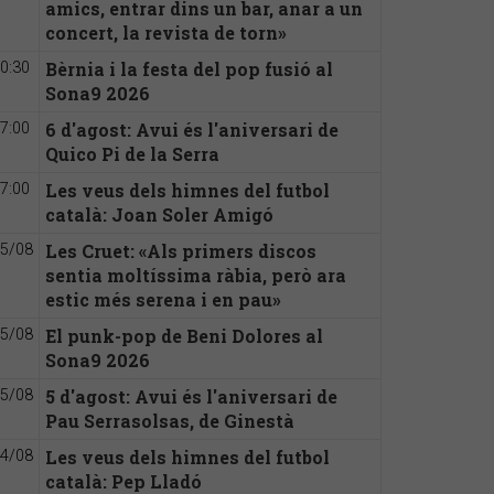
amics, entrar dins un bar, anar a un
concert, la revista de torn»
Bèrnia i la festa del pop fusió al
0:30
Sona9 2026
6 d'agost: Avui és l'aniversari de
7:00
Quico Pi de la Serra
Les veus dels himnes del futbol
7:00
català: Joan Soler Amigó
Les Cruet: «Als primers discos
5/08
sentia moltíssima ràbia, però ara
estic més serena i en pau»
El punk-pop de Beni Dolores al
5/08
Sona9 2026
5 d'agost: Avui és l'aniversari de
5/08
Pau Serrasolsas, de Ginestà
Les veus dels himnes del futbol
4/08
català: Pep Lladó