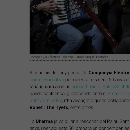
Companyia Elèctrica Dharma | Juan Miguel Morales
A principis de l’any passat, la
Companyia Elèctri
commemorativa
per celebrar els seus 50 anys d’
s’inaugurarà amb un
concert únic al Palau Sant Jo
banda santsenca, guardonada amb el
Premi Ende
Sant Jordi 2022
, n’ha avançat algunes col·labor
Bonet
i
The Tyets
, entre altres.
La
Dharma
ja va pujar a l’escenari del Palau Sant
anys, i per aquests 50, prepara un concert ben es