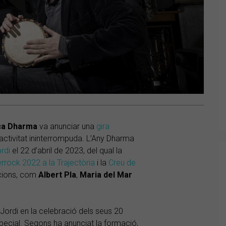
ca Dharma
va anunciar una
gira
activitat ininterrompuda. L’Any Dharma
rdi
el 22 d’abril de 2023, del qual la
rrock 2022 a la Trajectòria
i la
Creu de
acions, com
Albert Pla
,
Maria del Mar
 Jordi en la celebració dels seus 20
pecial. Segons ha anunciat la formació,