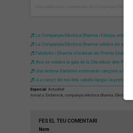
La Companyia Elèctrica Dharma i Estopa, entre el
La Companyia Elèctrica Dharma celebra els seus 5
Falsterbo i Dharma s'enduran els Premis Enderrock
Avui se celebra la gala de la 24a edició dels Prem
Una vintena d'artistes estrenaran cançons a la ga
«La cançó del noi dels cabells llargs»: la preferi
Especial:
Actualitat
Arxivat a:
Enderrock
,
companyia elèctrica dharma
,
Elèctrica 
FES EL TEU COMENTARI
Nom