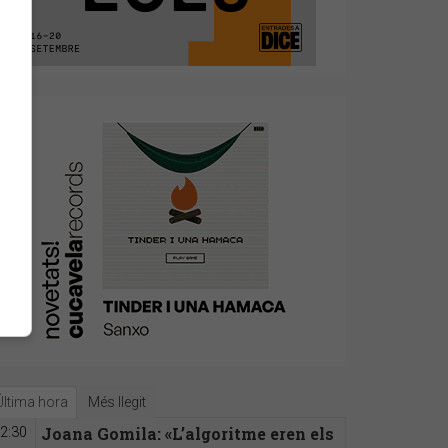
Última hora
Més llegit
Joana Gomila: «L’algoritme eren els
2:30