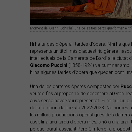
Moment de 'Gianni Schichi', una de les tres parts que formen el trí
Hi ha tardes d'òpera i tardes d'òpera. N'hi ha qu
representa un títol més d'aquest ric gènere nascut,
intel·lectuals de la Camerata de Bardi a la ciutat 
Giacomo Puccini
(1858-1924) va culminar amb l
hi ha algunes tardes d'òpera que queden com una ve
Una de les darreres òperes compostes per
Pucc
veure's fins al proper 15 de desembre al Gran Tea
anys sense haver-s'hi representat. Hi ha qui diu 
de la temporada liceïsta 2022-2023. No només aix
les millors produccions operístiques dels darre
assistir a una tarda d'òpera més, sinó a una gran 
perquè, parafrassejant Pere Gimferrer a propòsit 