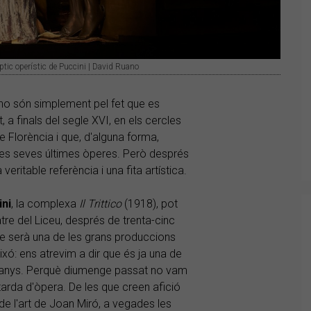
ptic operístic de Puccini | David Ruano
e ho són simplement pel fet que es
 a finals del segle XVI, en els cercles
de Florència i que, d'alguna forma,
es seves últimes òperes. Però després
ritable referència i una fita artística.
ini
, la complexa
Il Trittico
(1918), pot
tre del Liceu, després de trenta-cinc
que serà una de les grans produccions
ó: ens atrevim a dir que és ja una de
rs anys. Perquè diumenge passat no vam
tarda d'òpera. De les que creen afició
de l'art de Joan Miró, a vegades les