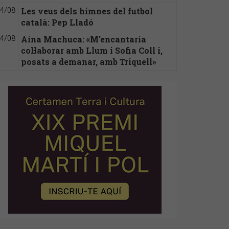
Les veus dels himnes del futbol
4/08
català: Pep Lladó
Aina Machuca: «M'encantaria
4/08
col·laborar amb Llum i Sofia Coll i,
posats a demanar, amb Triquell»