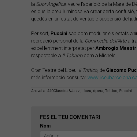
la
Suor Angelica
, veure l'aparició de la Mare de Dé
és que la creu lluminosa va crear certa confusió, t
quedés en un estat de veritable suspensió del judi
Per sort,
Puccini
sap com modular els estats anímic
recreació personal de la
Commedia dell'Arte
a tr
excel·lentment interpretat per
Ambrogio Maestr
respectable a
Il Tabarro
com a Michele.
Gran Teatre del Liceu:
Il Trittico,
de
Giacomo Pucc
més informació consultar
www.liceubarcelona.ca
Arxivat a:
440Clàssica&Jazz
,
Liceu
,
òpera
,
Trittico
,
Puccini
FES EL TEU COMENTARI
Nom