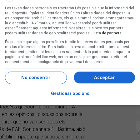
Les teves dades personals es tractaran i és possible que la informació del
egle XX, i que pivoten en aquest
Il
teu dispositiu (galetes, identificadors únics i altres dades del dispositiu)
e la finesa
Susanna Mälkki
. Sense ser
es comparteixi amb 210 partners, els quals també podran emmagatzemar-
la o accedir-hi. Així mateix, aquest lloc web també podrà utilitzar
seu primer
Puccini
– ha mostrat detalls i
específicament aquesta informació. Nosaltres i els nostres partners
xemple, l'inici d'
Il Tabarro
ha sonat a
podem utilitzar dades de geolocalització precisa.
Llista de partners.
ngut un resultat sonor reeixit i
És possible que alguns proveïdors tractin les teves dades personals per
e Davidsen
, que debutava en un paper
motius d'interès legítim. Pots indicar la teva disconformitat amb aquest
tractament gestionant les opcions següents. A la part inferior d'aquesta
pàgina o al menú del lloc web, cerca un enllaç per gestionar o retirar el
consentiment a la configuració de privadesa i de galetes.
lla per a papers que no són només els
er
, sinó que també té coses a dir en
No consentir
Acceptar
terpretació de Giorgetta. Però el que
passat a formar part de la història del
Gestionar opcions
atrals i el
duende
de la cantant
Angelica
quelcom d'excepcional. A
l en les opinions i discussions sobre la
segurar que no van ser pocs els
 de l'"Ah! Son dannata!". Llàstima, això
1
 afeblir l'impacte que suposa sempre, a