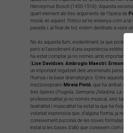
Hieronymus Bosch (1450-1516). Aquesta escenog
quart element als tres arguments de l'òpera de
P
moral, en aquest
Trittico
se'ns ensenya com a la vid
paradís i, al final de tot, estem destinats a viure
No és aquesta llum, evidentment, la que podem v
però sí l'assoliment d'una experiència estètica d
ha estat comptar ja no només amb importants n
(
Lise Davidsen
,
Ambrogio Maestri
,
Ermonela 
un important reguitzell dels anomenats personat
l'humus i la base dramatúrgics. Entre aquests cal 
mezzosoprano
Mireia Pintó
, que ha arribat a e
tres òperes (
Frugola
,
Germana Zeladora
,
La Cies
professionalitat ja no només musical, sinó tamb
teatralitat i musicalitat ha estat la que ha forjat 
voluntat expressiva que, d'alguna forma, ja no n
coneixement puccinià de les noves formulacions 
instal·la les bases d'allò que coneixem com a es