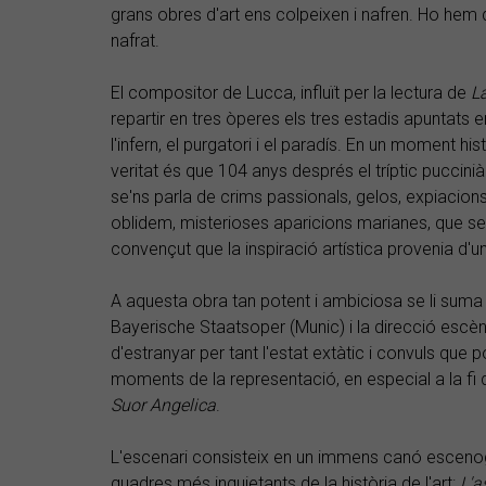
grans obres d'art ens colpeixen i nafren. Ho hem 
nafrat.
El compositor de Lucca, influït per la lectura de
L
repartir en tres òperes els tres estadis apuntats e
l'infern, el purgatori i el paradís. En un moment his
veritat és que 104 anys després el tríptic puccin
se'ns parla de crims passionals, gelos, expiacions
oblidem, misterioses aparicions marianes, que s
convençut que la inspiració artística provenia d'un
A aquesta obra tan potent i ambiciosa se li suma 
Bayerische Staatsoper (Munic) i la direcció escè
d'estranyar per tant l'estat extàtic i convuls que 
moments de la representació, en especial a la fi d
Suor Angelica
.
L'escenari consisteix en un immens canó escenogr
quadres més inquietants de la història de l'art:
L'a