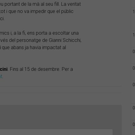
u portant de la mà al seu fill. La veritat
ot i que no va impedir que el públic
1
ci.
s i, a la fi, ens porta a escoltar una
1
avés del personatge de Gianni Schicchi,
i
que abans ja havia impactat al
0
0
ini
. Fins al 15 de desembre. Per a
t
.
0
0
0