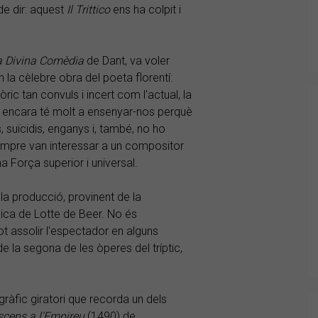
de dir: aquest
Il Trittico
ens ha colpit i
a Divina Comèdia
de Dant, va voler
n la cèlebre obra del poeta florentí:
tòric tan convuls i incert com l'actual, la
ià encara té molt a ensenyar-nos perquè
, suïcidis, enganys i, també, no ho
empre van interessar a un compositor
a Força superior i universal.
la producció, provinent de la
nica de Lotte de Beer. No és
pot assolir l'espectador en alguns
e la segona de les òperes del tríptic,
àfic giratori que recorda un dels
scens a l'Empireu
(1490) de