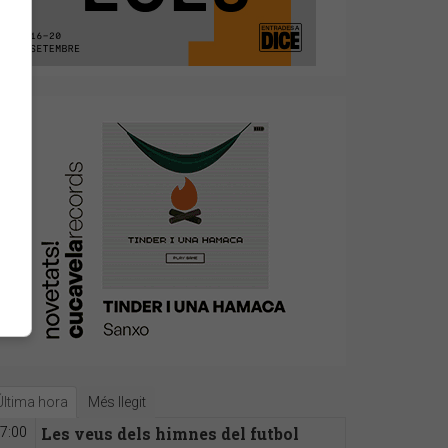
Última hora
Més llegit
Les veus dels himnes del futbol
7:00