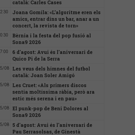
català: Carles Cases
Joana Gomila: «L’algoritme eren els
2:30
amics, entrar dins un bar, anar a un
concert, la revista de torn»
Bèrnia i la festa del pop fusió al
0:30
Sona9 2026
6 d'agost: Avui és l'aniversari de
7:00
Quico Pi de la Serra
Les veus dels himnes del futbol
5/08
català: Joan Soler Amigó
Les Cruet: «Als primers discos
5/08
sentia moltíssima ràbia, però ara
estic més serena i en pau»
El punk-pop de Beni Dolores al
5/08
Sona9 2026
5 d'agost: Avui és l'aniversari de
5/08
Pau Serrasolsas, de Ginestà