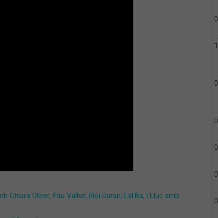
0
1
0
0
0
0
Chiara Oliver, Pau Vallvé, Eloi Duran, Lal'Ba, i Lluc amb
0