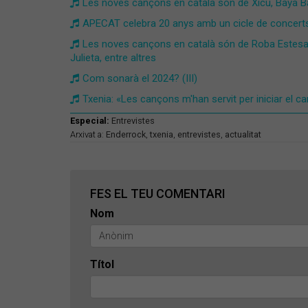
Les noves cançons en català són de Xicu, Baya B
APECAT celebra 20 anys amb un cicle de concerts 
Les noves cançons en català són de Roba Estesa,
Julieta, entre altres
Com sonarà el 2024? (III)
Txenia: «Les cançons m'han servit per iniciar el c
Especial:
Entrevistes
Arxivat a:
Enderrock
,
txenia
,
entrevistes
,
actualitat
FES EL TEU COMENTARI
Nom
Títol