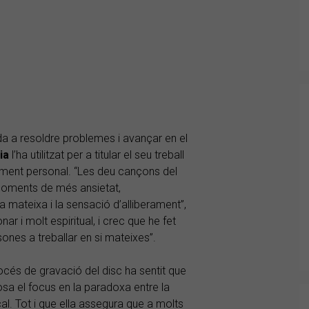
a a resoldre problemes i avançar en el
ia
l’ha utilitzat per a titular el seu treball
xement personal. “Les deu cançons del
moments de més ansietat,
a mateixa i la sensació d’alliberament”,
r i molt espiritual, i crec que he fet
ones a treballar en si mateixes”.
océs de gravació del disc ha sentit que
osa el focus en la paradoxa entre la
cal. Tot i que ella assegura que a molts