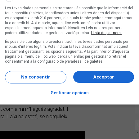
Les teves dades personals es tractaran i és possible que la informació del
teu dispositiu (galetes, identificadors únics i altres dades del dispositiu)
es comparteixi amb 210 partners, els quals també podran emmagatzemar-
la o accedir-hi. Així mateix, aquest lloc web també podrà utilitzar
específicament aquesta informació. Nosaltres i els nostres partners
podem utilitzar dades de geolocalització precisa.
Llista de partners.
comptat amb el productor Sergi Pérez
És possible que alguns proveïdors tractin les teves dades personals per
motius d'interès legítim. Pots indicar la teva disconformitat amb aquest
ui
Txenia
va conèixer poc després de
tractament gestionant les opcions següents. A la part inferior d'aquesta
bar-me amb el Sergi pel camí i que
pàgina o al menú del lloc web, cerca un enllaç per gestionar o retirar el
consentiment a la configuració de privadesa i de galetes.
una oportunitat de fer realitat el que jo
é totes aquelles cançons que ja tenia".
No consentir
Acceptar
ar fa uns anys la carrera de
Gestionar opcions
alment, treballa en la comunicació dins
uietuds per la música i l'art, però a
t com a mi m'hagués agradat. I
 I així ha estat", se n'orgulleix.
1