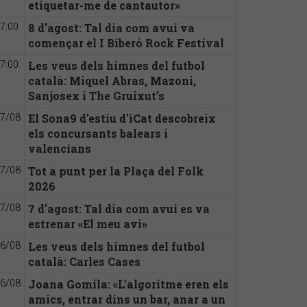
etiquetar-me de cantautor»
8 d'agost: Tal dia com avui va
7:00
començar el I Biberó Rock Festival
Les veus dels himnes del futbol
7:00
català: Miquel Abras, Mazoni,
Sanjosex i The Gruixut’s
El Sona9 d'estiu d'iCat descobreix
7/08
els concursants balears i
valencians
Tot a punt per la Plaça del Folk
7/08
2026
7 d'agost: Tal dia com avui es va
7/08
estrenar «El meu avi»
Les veus dels himnes del futbol
6/08
català: Carles Cases
Joana Gomila: «L’algoritme eren els
6/08
amics, entrar dins un bar, anar a un