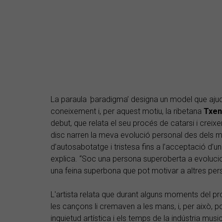
La paraula
‘
paradigma’ designa un model que ajud
coneixement i, per aquest motiu, la ribetana
Txen
debut, que relata el seu procés de catarsi i crei
disc narren la meva evolució personal des dels 
d’autosabotatge i tristesa fins a l’acceptació d’un
explica. “Soc una persona superoberta a evoluciona
una feina superbona que pot motivar a altres pers
L'artista relata que durant alguns moments del pr
les cançons li cremaven a les mans, i, per això, p
inquietud artística i els temps de la indústria musi