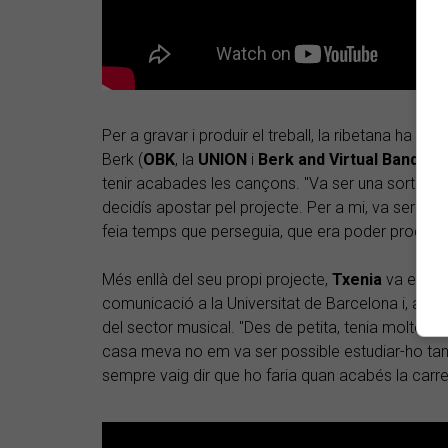
Per a gravar i produir el treball, la ribetana ha 
Berk (
OBK
, la
UNION
i
Berk and Virtual Band
), q
tenir acabades les cançons. "Va ser una sort tro
decidís apostar pel projecte. Per a mi, va ser com 
feia temps que perseguia, que era poder produir b
Més enllà del seu propi projecte,
Txenia
va estudi
comunicació a la Universitat de Barcelona i, actu
del sector musical. "Des de petita, tenia moltes inq
casa meva no em va ser possible estudiar-ho tan
sempre vaig dir que ho faria quan acabés la carrera.