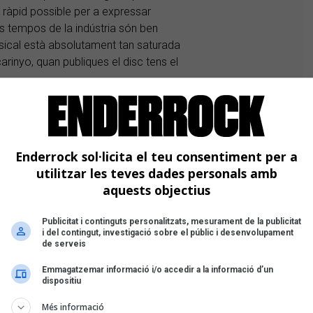
s ràpid possible per a expressar
ls tempos de la indústria són ben
usical està absolutament tan saturada
arinyo, quan publiques el disc tens el
Enderrock sol·licita el teu consentiment per a
utilitzar les teves dades personals amb
aquests objectius
Publicitat i continguts personalitzats, mesurament de la publicitat
i del contingut, investigació sobre el públic i desenvolupament
de serveis
Emmagatzemar informació i/o accedir a la informació d’un
dispositiu
Més informació