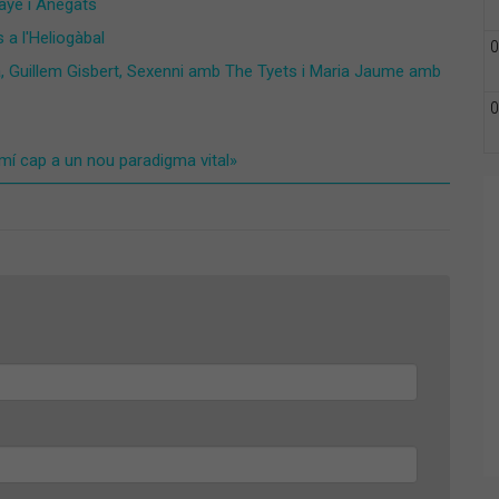
aye i Anegats
a l'Heliogàbal
0
 Guillem Gisbert, Sexenni amb The Tyets i Maria Jaume amb
0
amí cap a un nou paradigma vital»