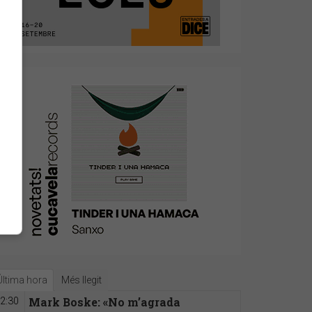
Última hora
Més llegit
Mark Boske: «No m’agrada
2:30