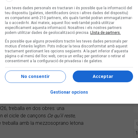
Les teves dades personals es tractaran i és possible que la informació del
teu dispositiu (galetes, identificadors únics i altres dades del dispositiu)
es comparteixi amb 210 partners, els quals també podran emmagatzemar-
ençar lluny de la música
la o accedir-hi. Així mateix, aquest lloc web també podrà utilitzar
 cursar estudis de jazz al Taller de
específicament aquesta informació. Nosaltres i els nostres partners
podem utilitzar dades de geolocalització precisa.
Llista de partners.
r al Conservatori Superior del Liceu
ontinuar a Graz. Puig viu actualment a
És possible que alguns proveïdors tractin les teves dades personals per
motius d'interès legítim. Pots indicar la teva disconformitat amb aquest
cionats pels Cursus de l’IRCAM, que
tractament gestionant les opcions següents. A la part inferior d'aquesta
eça per a violoncel i electrònica a
pàgina o al menú del lloc web, cerca un enllaç per gestionar o retirar el
consentiment a la configuració de privadesa i de galetes.
ik Quartet
i
Ricard
Capellino
li van
emi del III Artsom de la Mostra Sonora
No consentir
Acceptar
obra
I tot caminant em va semblar que el
ra
de Rodoreda, havia de ser
Gestionar opcions
 Graz, però les retallades en cultura
k han forçat l’ajornament de l’estrena a
6, treballa en dos obres: una
en el cicle de cançons
Ce qu’il reste
,
e treballa amb la mezzosoprano letona
1