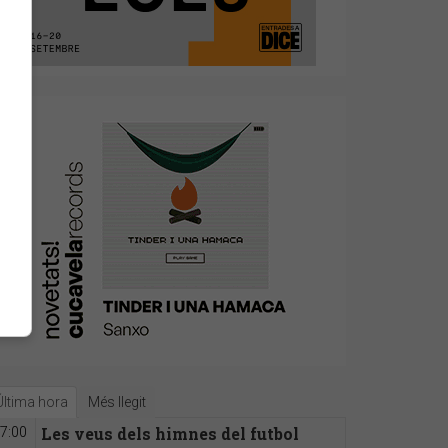
Última hora
Més llegit
Les veus dels himnes del futbol
7:00