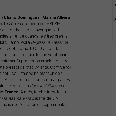
0
mb
Chano
Domínguez
i
Marina
Albero
0
orell. Gràcies a la beca de l’ABRSM
c de Londres. Tot i haver guanyat
cies al fet de guanyar els tres premis
 públic– amb l’obra
Degrees of Presence
,
i està dotat amb 10.000 euros i la
rtitura. Un altre guardó que va obtenir
ès estrenar Supra temps amalgamat, per
ats bressol del trap: Atlanta. Com
Sergi
 del Liceu i també ha estat un dels
e París. L’obra que presentarà gràcies
tra i electrònica
Jocs invisibles
, escrit
-de-France
. A més, també treballa amb
n fantasma en la batalla
, de J.A.
imalisme i l’electrònica experimental.