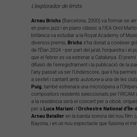
L’explorador de límits
Arnau
Brichs
(Barcelona, 2000) va formar-se a
en piano jazz i en piano clàssic a l’IEA Oriol Mart
britànica va estudiar a la Royal Academy of Musi
diversos premis,
Brichs
s’ha donat a conèixer grà
de l’Élan 2024 –per part del jurat, l’orquestra i el
que el febrer es va estrenar a Catalunya. El prem
difusió de l’enregistrament i la publicació de la pa
l’any passat va ser l’Underscore, que li ha perm
a sextet i cantant amb
autotune
a una de les ciut
Puig
, també estrenarà una microòpera a l’Oh!pera
compositors residents seleccionats per l’IRCAM d
a la residència serà el concert per a oboè, orques
per a
Luca
Mariani
i l’
Orchestre
National d’Île
Arnau
Bataller
en la banda sonora del nou film
U
Bayona, i en un nou espectacle que fusiona el min