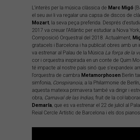
L’interès per la música clàssica de
Marc
Migó
(B
el seu avi li va regalar una capsa de discos de cl
Mozart
, la seva peça preferida. Després d’estud
2017 va creuar l’Atlàntic per estudiar a Nova York,
Composició Orquestral del 2018. Actualment,
Mi
gratacels i Barcelona i ha publicat obres amb un
va estrenar al Palau de la Música
La força de la v
cor i orquestra inspirada en un conte de Quim Mo
té impacte al nostre país sinó que s’expandeix arr
l’orquestra de cambra
Metamorphosen
Berlin t
simfonia,
Conspiranoia
, a la Philarmonie de Berlín
aquesta mateixa primavera també va dirigir i estr
obra,
Carnaval de las Indias
, fruit de la col·labo
Demaría
, que es va estrenar el 22 de juliol al Pa
Reial Cercle Artístic de Barcelona i els dos piano