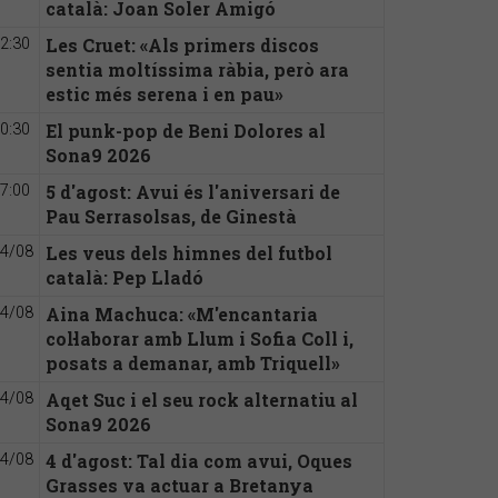
català: Joan Soler Amigó
Les Cruet: «Als primers discos
2:30
sentia moltíssima ràbia, però ara
estic més serena i en pau»
El punk-pop de Beni Dolores al
0:30
Sona9 2026
5 d'agost: Avui és l'aniversari de
7:00
Pau Serrasolsas, de Ginestà
Les veus dels himnes del futbol
4/08
català: Pep Lladó
Aina Machuca: «M'encantaria
4/08
col·laborar amb Llum i Sofia Coll i,
posats a demanar, amb Triquell»
Aqet Suc i el seu rock alternatiu al
4/08
Sona9 2026
4 d'agost: Tal dia com avui, Oques
4/08
Grasses va actuar a Bretanya