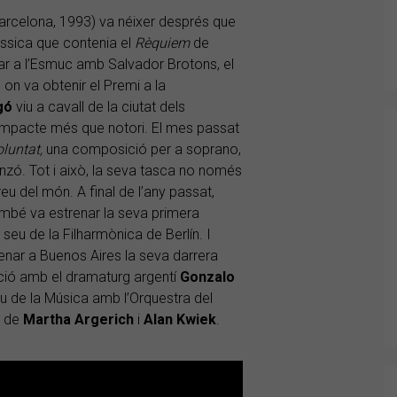
arcelona, 1993) va néixer després que
àssica que contenia el
Rèquiem
de
iar a l’Esmuc amb Salvador Brotons, el
 on va obtenir el Premi a la
gó
viu a cavall de la ciutat dels
 impacte més que notori. El mes passat
oluntat,
una composició per a soprano,
nzó. Tot i això, la seva tasca no només
eu del món. A final de l’any passat,
ambé va estrenar la seva primera
, seu de la Filharmònica de Berlín. I
enar a Buenos Aires la seva darrera
ració amb el dramaturg argentí
Gonzalo
lau de la Música amb l’Orquestra del
s de
Martha
Argerich
i
Alan
Kwiek
.