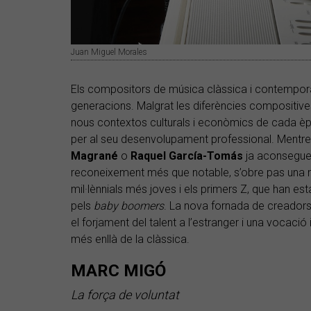
Juan Miguel Morales
Els compositors de música clàssica i contemporà
generacions. Malgrat les diferències compositives 
nous contextos culturals i econòmics de cada èp
per al seu desenvolupament professional. Mentre 
Magrané
o
Raquel García-Tomás
ja aconseguei
reconeixement més que notable, s’obre pas una no
mil·lènnials més joves i els primers Z, que han est
pels
baby boomers
. La nova fornada de creadors
el forjament del talent a l’estranger i una vocació 
més enllà de la clàssica.
MARC MIGÓ
La força de voluntat