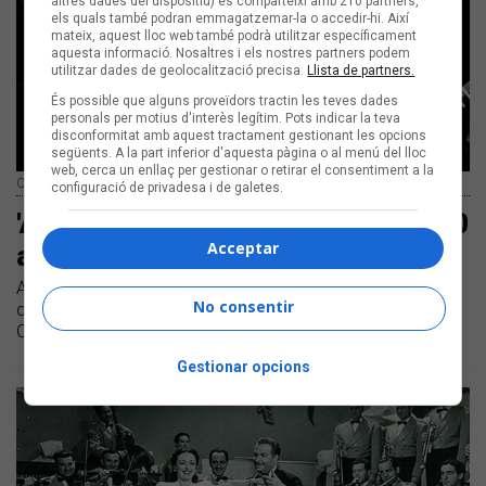
altres dades del dispositiu) es comparteixi amb 210 partners,
els quals també podran emmagatzemar-la o accedir-hi. Així
mateix, aquest lloc web també podrà utilitzar específicament
aquesta informació. Nosaltres i els nostres partners podem
utilitzar dades de geolocalització precisa.
Llista de partners.
És possible que alguns proveïdors tractin les teves dades
personals per motius d'interès legítim. Pots indicar la teva
disconformitat amb aquest tractament gestionant les opcions
següents. A la part inferior d'aquesta pàgina o al menú del lloc
web, cerca un enllaç per gestionar o retirar el consentiment a la
Ovidi i Toti Soler
configuració de privadesa i de galetes.
'A Alcoi' d'Ovidi Montllor compleix 50
Acceptar
anys
Aquest 2024 es commemora mig segle de la publicació
No consentir
d'un dels treballs més emblemàtics del cantautor alcoià
Ovidi Montllor
Gestionar opcions