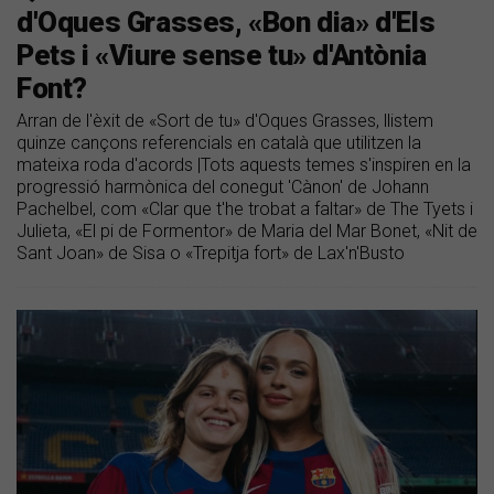
d'Oques Grasses, «Bon dia» d'Els
Pets i «Viure sense tu» d'Antònia
Font?
Arran de l'èxit de «Sort de tu» d'Oques Grasses, llistem
quinze cançons referencials en català que utilitzen la
mateixa roda d'acords |Tots aquests temes s'inspiren en la
progressió harmònica del conegut 'Cànon' de Johann
Pachelbel, com «Clar que t'he trobat a faltar» de The Tyets i
Julieta, «El pi de Formentor» de Maria del Mar Bonet, «Nit de
Sant Joan» de Sisa o «Trepitja fort» de Lax'n'Busto