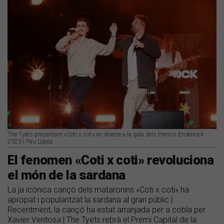
The Tyets presentant «Coti x coti» en directe a la gala dels Premis Enderrock
2023 | Pau López
El fenomen «Coti x coti» revoluciona
el món de la sardana
La ja icònica cançó dels mataronins «Coti x coti» ha
apropat i popularitzat la sardana al gran públic |
Recentment, la cançó ha estat arranjada per a cobla per
Xavier Ventosa | The Tyets rebrà el Premi Capital de la