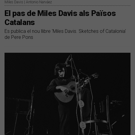
Miles Davis | Antonio Narváez
El pas de Miles Davis als Països
Catalans
Es publica el nou llibre 'Miles Davis. Sketches of Catalonia'
de Pere Pons