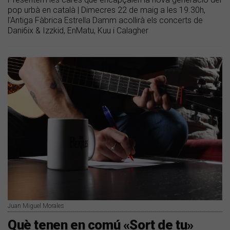
pop urbà en català | Dimecres 22 de maig a les 19.30h,
l'Antiga Fàbrica Estrella Damm acollirà els concerts de
Dani6ix & Izzkid, EnMatu, Kuu i Calagher
Juan Miguel Morales
Què tenen en comú «Sort de tu»