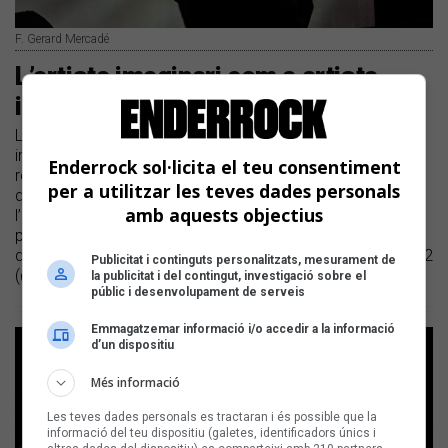
F. Gerard Mercadé
L’artista imaginari com a artista
ideal
L’antropòloga social i cultural, a més de docent i
investigadora de la Universitat d’Andorra, Ingrid Blanc
Enderrock sol·licita el teu consentiment
reflexiona sobre els drets culturals de les persones amb
per a utilitzar les teves dades personals
discapacitat | En aquest primer article, Blanc se centra en
amb aquests objectius
l’accés, representació i participació en la cultura de les
persones amb discapacitat | Ingrid Blanc és, a més, mare
de l’Aleix, que conviu amb la síndrome de duplicació MECP2
Publicitat i continguts personalitzats, mesurament de
(@about_aleix)
la publicitat i del contingut, investigació sobre el
públic i desenvolupament de serveis
Emmagatzemar informació i/o accedir a la informació
d’un dispositiu
Més informació
Les teves dades personals es tractaran i és possible que la
informació del teu dispositiu (galetes, identificadors únics i