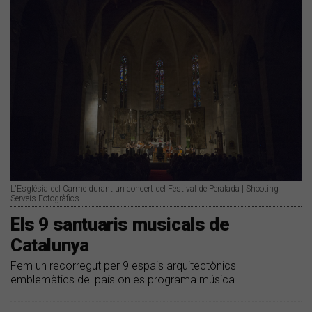
L'Església del Carme durant un concert del Festival de Peralada | Shooting
Serveis Fotogràfics
Els 9 santuaris musicals de
Catalunya
Fem un recorregut per 9 espais arquitectònics
emblemàtics del país on es programa música