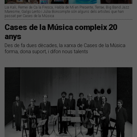
Lia Kali, Remei de Ca la Fresca, Habla de Mí en Presente, Terrae, Big Band Jazz
Maresme, Galgo Lento i Júlia Boncompte són alguns dels artistes que han
passat per Cases de la Música
Cases de la Música compleix 20
anys
Des de fa dues dècades, la xarxa de Cases de la Música
forma, dona suport, i difon nous talents