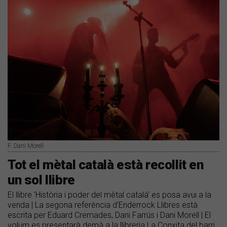
F. Dani Morell
Tot el mètal català està recollit en
un sol llibre
El llibre 'Història i poder del mètal català' es posa avui a la
venda | La segona referència d'Enderrock Llibres està
escrita per Eduard Cremades, Dani Farrús i Dani Morell | El
volum es presentarà demà a la llibreria La Conxita del barri