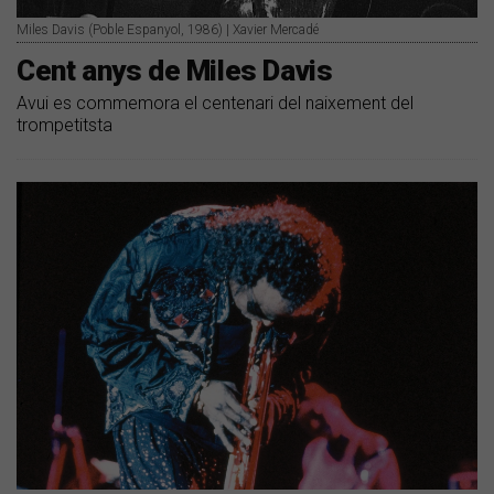
Miles Davis (Poble Espanyol, 1986) | Xavier Mercadé
Cent anys de Miles Davis
Avui es commemora el centenari del naixement del
trompetitsta