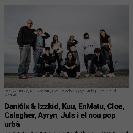
Dani6ix i Izzkid, Kuu, enMatu, Cloe, Calagher, Ayryn i Juls | Juan Miguel
Morales
Dani6ix & Izzkid, Kuu, EnMatu, Cloe,
Calagher, Ayryn, Juls i el nou pop
urbà
Presentem les cares que encapçalen la nova generació del