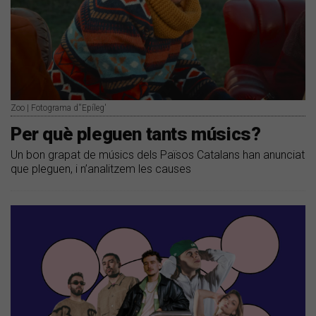
Zoo | Fotograma d''Epíleg'
Per què pleguen tants músics?
Un bon grapat de músics dels Països Catalans han anunciat
que pleguen, i n’analitzem les causes