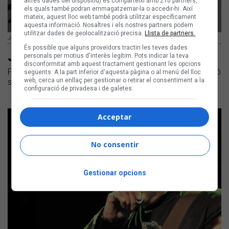
altres dades del dispositiu) es comparteixi amb 210 partners,
els quals també podran emmagatzemar-la o accedir-hi. Així
mateix, aquest lloc web també podrà utilitzar específicament
aquesta informació. Nosaltres i els nostres partners podem
utilitzar dades de geolocalització precisa.
Llista de partners.
Jordi Batiste a l'Arts Santa Mònica | Xavier Mercadé
És possible que alguns proveïdors tractin les teves dades
Jordi Batiste a l'Arts Santa Mònica
personals per motius d'interès legítim. Pots indicar la teva
disconformitat amb aquest tractament gestionant les opcions
Fotografies del concert del músic en el marc de l'exposició
següents. A la part inferior d'aquesta pàgina o al menú del lloc
web, cerca un enllaç per gestionar o retirar el consentiment a la
sobre el Grup de Folk
configuració de privadesa i de galetes.
Acceptar
No consentir
Gestionar opcions