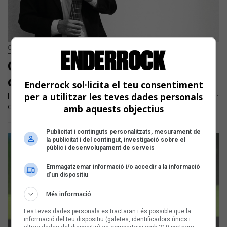
Oriol Tramvia | Àngel Farrés
Oriol Tramvia presenta el seu nou
disc a l'Arts Santa Mònica
Enderrock sol·licita el teu consentiment
per a utilitzar les teves dades personals
L'acte serà un concert-presentació que tindrà lloc el pròxim
divendres 22 de març
amb aquests objectius
Publicitat i continguts personalitzats, mesurament de
la publicitat i del contingut, investigació sobre el
públic i desenvolupament de serveis
Emmagatzemar informació i/o accedir a la informació
d’un dispositiu
Més informació
Les teves dades personals es tractaran i és possible que la
informació del teu dispositiu (galetes, identificadors únics i