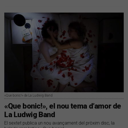
«Que bonic!» de La Ludwig Band
​«Que bonic!», el nou tema d’amor de
La Ludwig Band
El sextet publica un nou avançament del pròxim disc, la