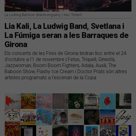
La Ludwig Band en directe enguany | Xavi Torrent
Lia Kali, La Ludwig Band, Svetlana i
La Fúmiga seran a les Barraques de
Girona
Els concerts de les Fires de Girona tindran lloc entre el 24
d'octubre a l'1 de novembre | Fetus, Triquell, Ginestà,
Jazzwoman, Boom Boom Fighters, Adala, Auxili, The
Baboon Show, Flashy Ice Cream i Doctor Prats són altres
artistes programats a l'escenari de la Copa