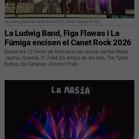
La Ludwig Band al Canet Rock 2026 | Albert Segura (ACN)
La Ludwig Band, Figa Flawas i La
Fúmiga encisen el Canet Rock 2026
Durant les 12 hores de festival hi van actuar també Maria
Jaume, Ginestà, 31 FAM, Els Amics de les Arts, The Tyets,
Buhos, Els Catarres i Doctor Prats