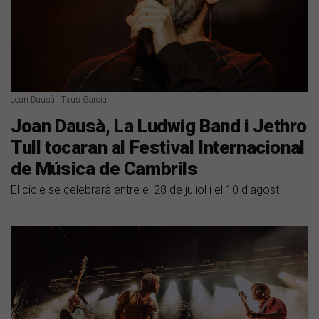
Joan Dausà | Txus Garcia
Joan Dausà, La Ludwig Band i Jethro
Tull tocaran al Festival Internacional
de Música de Cambrils
El cicle se celebrarà entre el 28 de juliol i el 10 d'agost