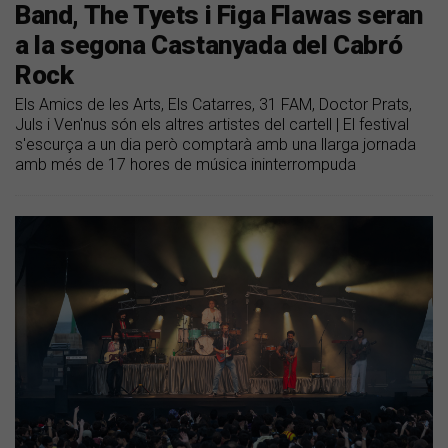
Band, The Tyets i Figa Flawas seran
a la segona Castanyada del Cabró
Rock
Els Amics de les Arts, Els Catarres, 31 FAM, Doctor Prats,
Juls i Ven'nus són els altres artistes del cartell | El festival
s'escurça a un dia però comptarà amb una llarga jornada
amb més de 17 hores de música ininterrompuda