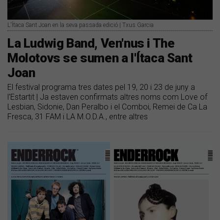
L'Ítaca Sant Joan en la seva passada edició | Txus Garcia
La Ludwig Band, Ven'nus i The
Molotovs se sumen a l'Ítaca Sant
Joan
El festival programa tres dates pel 19, 20 i 23 de juny a
l'Estartit | Ja estaven confirmats altres noms com Love of
Lesbian, Sidonie, Dan Peralbo i el Comboi, Remei de Ca La
Fresca, 31 FAM i LA M.O.D.A., entre altres