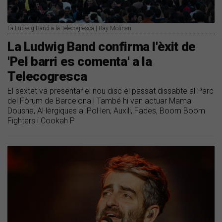
La Ludwig Band a la Telecogresca | Ray Molinari
La Ludwig Band confirma l'èxit de
'Pel barri es comenta' a la
Telecogresca
El sextet va presentar el nou disc el passat dissabte al Parc
del Fòrum de Barcelona | També hi van actuar Mama
Dousha, Al·lèrgiques al Pol·len, Auxili, Fades, Boom Boom
Fighters i Cookah P