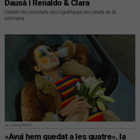
Dausà i Renaldo & Clara
Llistem les novetats discogràfiques en català de la
setmana
La Ludwig Band
«Avui hem quedat a les quatre», la