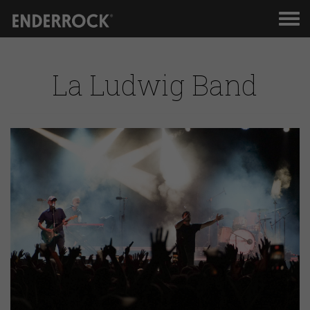
Men
de
nav
La Ludwig Band