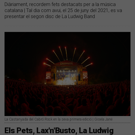
Diàriament, recordem fets destacats per a la música
catalana | Tal dia com avui, el 25 de juny del 2021, es va
presentar el segon disc de La Ludwig Band
La Castanyada del Cabró Rock en la seva primera edició | Gisela Jané
Els Pets, Lax'n'Busto, La Ludwig