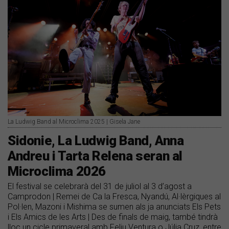
La Ludwig Band al Microclima 2025 | Gisela Jane
​Sidonie, La Ludwig Band, Anna
Andreu i Tarta Relena seran al
Microclima 2026
El festival se celebrarà del 31 de juliol al 3 d’agost a
Camprodon | Remei de Ca la Fresca, Nyandú, Al·lèrgiques al
Pol·len, Mazoni i Mishima se sumen als ja anunciats Els Pets
i Els Amics de les Arts | Des de finals de maig, també tindrà
lloc un cicle primaveral amb Feliu Ventura o Júlia Cruz, entre