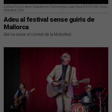
Antònia Font al darrer Mobofest en l'homenatge a Joan Roca (25/07/26) | Arxiu
Mobofest 2026
Adeu al festival sense guiris de
Mallorca
Així va sonar el comiat de la Mobofest