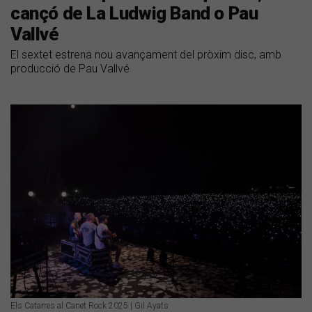
cançó de La Ludwig Band o Pau
Vallvé
El sextet estrena nou avançament del pròxim disc, amb
producció de Pau Vallvé
Els Catarres al Canet Rock 2025 | Gil Ayats