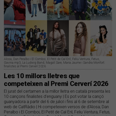
Alosa, Dan Peralbo i El Comboi, El Petit de Cal Eril, Feliu Ventura, Fetus,
Gavina.mp3, La Ludwig Band, Magalí Sare, Maria Jaume i Sandra Monfort:
finalistes al Premi Cerverí 2026
​Les 10 millors lletres que
competeixen al Premi Cerverí 2026
El jurat del certamen a la millor lletra en català presenta les
10 cançons finalistes d’enguany | Es pot votar la cançó
guanyadora a partir del 6 de juliol i fins al 6 de setembre al
web de CatRàdio | Hi competeixen versos de d’Alosa; Dan
Peralbo i El Comboi, El Petit de Cal Eril, Feliu Ventura, Fetus,