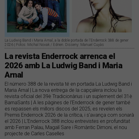
La Ludwig Band i Maria Arnal, a la doble portada de l'Enderrock 388 de gener
2026 | Fotos: Michal Novak / Edrien. Disseny: Manuel Cuyàs
La revista Enderrock arrenca el
2026 amb La Ludwig Band i Maria
Arnal
El número 388 de la revista té en portada La Ludwig Band i
Maria Arnal | La nova entrega de la capçalera inclou la
revista oficial del 39è Tradicionàrius i un suplement del 31è
BarnaSants | A les pàgines de l'Enderrock de gener també
es repassen els millors discos del 2025, es revelen els
Premis Enderrock 2026 de la crítica, i s'avança com sonarà
el 2026 | L'Enderrock 388 inclou entrevistes en profunditat
amb Ferran Palau, Magalí Sare i Romàntic Dimoni, el nou
projecte de Carles Caselles