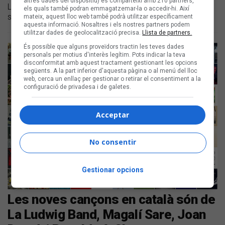
altres dades del dispositiu) es comparteixi amb 210 partners,
Llistem les novetats discogràfiques en català de la
els quals també podran emmagatzemar-la o accedir-hi. Així
setmana
mateix, aquest lloc web també podrà utilitzar específicament
aquesta informació. Nosaltres i els nostres partners podem
utilitzar dades de geolocalització precisa.
Llista de partners.
És possible que alguns proveïdors tractin les teves dades
personals per motius d'interès legítim. Pots indicar la teva
disconformitat amb aquest tractament gestionant les opcions
següents. A la part inferior d'aquesta pàgina o al menú del lloc
web, cerca un enllaç per gestionar o retirar el consentiment a la
configuració de privadesa i de galetes.
Acceptar
No consentir
Gestionar opcions
Les noves cançons en català són de
La Ludwig Band, Magalí Sare, Joan