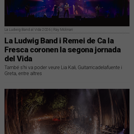
La Ludwig Band al Vida 2026 | Ray Molinari
​La Ludwig Band i Remei de Ca la
Fresca coronen la segona jornada
del Vida
També s'hi va poder veure Lia Kali, Guitarricadelafuente i
Greta, entre altres