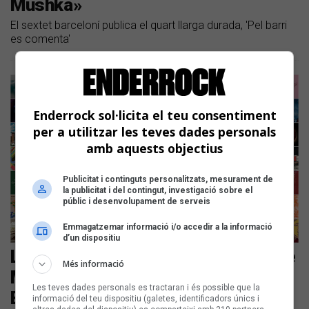
Mushka»
El sextet barceloní publica el quart llarga durada, 'Pel barri
es comenta'
Enderrock sol·licita el teu consentiment
per a utilitzar les teves dades personals
amb aquests objectius
Publicitat i continguts personalitzats, mesurament de
la publicitat i del contingut, investigació sobre el
públic i desenvolupament de serveis
Emmagatzemar informació i/o accedir a la informació
d’un dispositiu
Les noves cançons en català són de
Més informació
Maria Jaume, La Ludwig Band,
Les teves dades personals es tractaran i és possible que la
Buhos, Ouineta, i Maria Arnal
informació del teu dispositiu (galetes, identificadors únics i