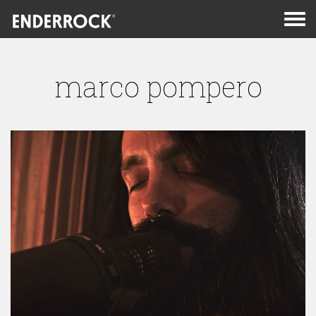
Men
de
nav
marco pompero