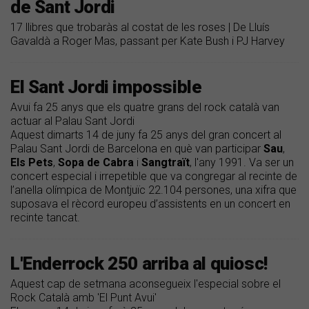
de Sant Jordi
17 llibres que trobaràs al costat de les roses | De Lluís
Gavaldà a Roger Mas, passant per Kate Bush i PJ Harvey
El Sant Jordi impossible
Avui fa 25 anys que els quatre grans del rock català van
actuar al Palau Sant Jordi
Aquest dimarts 14 de juny fa 25 anys del gran concert al
Palau Sant Jordi de Barcelona en què van participar
Sau
,
Els
Pets
,
Sopa
de
Cabra
i
Sangtraït
, l'any 1991. Va ser un
concert especial i irrepetible que va congregar al recinte de
l’anella olímpica de Montjuïc 22.104 persones, una xifra que
suposava el rècord europeu d’assistents en un concert en
recinte tancat.
L'Enderrock 250 arriba al quiosc!
Aquest cap de setmana aconsegueix l'especial sobre el
Rock Català amb 'El Punt Avui'