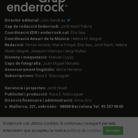
Director editorial:
Lluís Gendrau
Cap de redacció Enderrock:
Jordi Martí Fabra
Coordinació EDR i enderrock.cat:
Èlia Gea
Coordinació Anuari de la Música:
Helena M. Alegret
Redacció:
Ferran Amado, Maria Folqué, Èlia Gea, Jordi Martí, Helena
Morén Alegret, Joaquim Vilarnau i Sergi Núñez
Disseny i maquetació:
Manuel Cuyàs
Caps de fotografia:
Juan Miguel Morales
Assessorament lingüístic:
Berta Herreros
Subscripcions:
Rosa E. Massaguer
Gerència i projectes:
Jordi Novell
Publicitat i producció:
Rosa E. Massaguer
Direcció financera i administració:
Anna Gris
c. Mallorca, 221, sobreàtic · 08008 Barcelona Tel. 93 237 08 05
Enderrock.cat utilitza
cookies
. Si continueu navegant pel web,
Segueix-nos a:
entendrem que accepteu la nostra
política de
cookies
.
Accepto