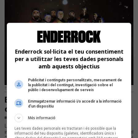
Enderrock sol·licita el teu consentiment
per a utilitzar les teves dades personals
amb aquests objectius
Publicitat i continguts personalitzats, mesurament de
la publicitat i del contingut, investigació sobre el
The Penguins | Gaspar Morer
públic i desenvolupament de serveis
Estrenem dos temes del nou llibre-
Emmagatzemar informació i/o accedir a la informació
d’un dispositiu
disc de Reggae per Xics
Més informació
2
COMENTARIS
La quarta referència del projecte adreçat al públic familiar
Les teves dades personals es tractaran i és possible que la
inclou per primer cop temes propis | L'àlbum veurà la llum el
informació del teu dispositiu (galetes, identificadors únics i