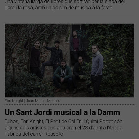
Una vintena llarga de llibres que sortiran per la diada del
llibre i la rosa, amb un polsim de música a la festa
Ebri Knight | Juan Miguel Morales
Un Sant Jordi musical a la Damm
Buhos, Ebri Knight, El Petit de Cal Eril i Quimi Portet són
alguns dels artistes que actuaran el 23 d'abril a l'Antiga
Fàbrica del carrer Rosselló