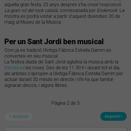
aquella gran festa, 25 anys després s'ha creat l'exposició
La gran nit del rock català
, comissariada per
Enderrock
. La
mostra es podrà visitar a partir d'aquest divendres 20 de
maig al Museu de la Música.
Per un Sant Jordi ben musical
Com ja es tradició l'Antiga Fàbrica Estrella Damm es
converteix en seu musical
La festiva diada de Sant Jordi aglutina la música amb la
literatura
i les roses. Des de les 11.30 h i durant tot el dia,
els artistes s'apropen a l'Antiga Fàbrica Estrella Damm per
actuar durant 30 minuts en directe i n'hi ha que també
signaran discos, i alguns llibres.
Pàgina 2 de 3
< Anterior
Següent >