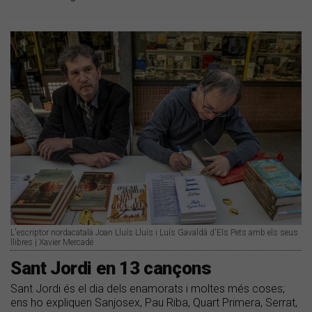
L'escriptor nordacatalà Joan Lluís Lluís i Luís Gavaldà d'Els Pets amb els seus
llibres | Xavier Mercadé
Sant Jordi en 13 cançons
Sant Jordi és el dia dels enamorats i moltes més coses;
ens ho expliquen Sanjosex, Pau Riba, Quart Primera, Serrat,