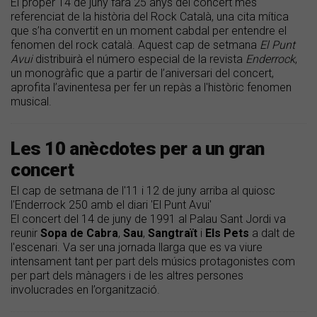
El proper 14 de juny farà 25 anys del concert més
referenciat de la història del Rock Català, una cita mítica
que s’ha convertit en un moment cabdal per entendre el
fenomen del rock català. Aquest cap de setmana
El Punt
Avui
distribuirà el número especial de la revista
Enderrock
,
un monogràfic que a partir de l’aniversari del concert,
aprofita l’avinentesa per fer un repàs a l'històric fenomen
musical.
Les 10 anècdotes per a un gran
concert
El cap de setmana de l'11 i 12 de juny arriba al quiosc
l'Enderrock 250 amb el diari 'El Punt Avui'
El concert del 14 de juny de 1991 al Palau Sant Jordi va
reunir
Sopa
de
Cabra
,
Sau
,
Sangtraït
i
Els
Pets
a dalt de
l'escenari. Va ser una jornada llarga que es va viure
intensament tant per part dels músics protagonistes com
per part dels mànagers i de les altres persones
involucrades en l’organització.