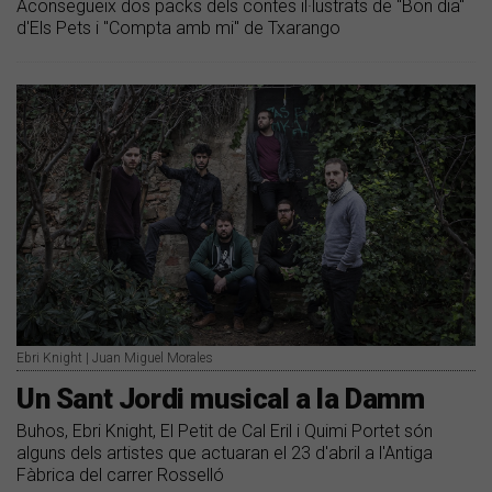
Aconsegueix dos packs dels contes il·lustrats de "Bon dia"
d'Els Pets i "Compta amb mi" de Txarango
Ebri Knight | Juan Miguel Morales
Un Sant Jordi musical a la Damm
Buhos, Ebri Knight, El Petit de Cal Eril i Quimi Portet són
alguns dels artistes que actuaran el 23 d'abril a l'Antiga
Fàbrica del carrer Rosselló