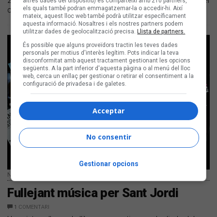
23 d'abril, en format de llibre-disc que homenatja el món del
altres dades del dispositiu) es comparteixi amb 210 partners,
els quals també podran emmagatzemar-la o accedir-hi. Així
còmic i els llibres pop-up
mateix, aquest lloc web també podrà utilitzar específicament
aquesta informació. Nosaltres i els nostres partners podem
utilitzar dades de geolocalització precisa.
Llista de partners.
És possible que alguns proveïdors tractin les teves dades
personals per motius d'interès legítim. Pots indicar la teva
disconformitat amb aquest tractament gestionant les opcions
següents. A la part inferior d'aquesta pàgina o al menú del lloc
web, cerca un enllaç per gestionar o retirar el consentiment a la
configuració de privadesa i de galetes.
Acceptar
No consentir
Gestionar opcions
Novetats per al Sant Jordi 2018 | Xavier Mercadé
Fullejant música per Sant Jordi
1
COMENTARI