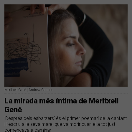
Meritxell Gené | Andrew Condon
La mirada més íntima de Meritxell
Gené
'Després dels esbarzers' és el primer poemari de la cantant
i l’escriu a la seva mare, que va morir quan ella tot just
començava a caminar