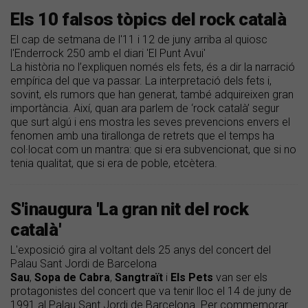
Els 10 falsos tòpics del rock català
El cap de setmana de l'11 i 12 de juny arriba al quiosc
l'Enderrock 250 amb el diari 'El Punt Avui'
La història no l’expliquen només els fets, és a dir la narració
empírica del que va passar. La interpretació dels fets i,
sovint, els rumors que han generat, també adquireixen gran
importància. Així, quan ara parlem de ‘rock català’ segur
que surt algú i ens mostra les seves prevencions envers el
fenomen amb una tirallonga de retrets que el temps ha
col·locat com un mantra: que si era subvencionat, que si no
tenia qualitat, que si era de poble, etcètera.
S'inaugura 'La gran nit del rock
català'
L'exposició gira al voltant dels 25 anys del concert del
Palau Sant Jordi de Barcelona
Sau
,
Sopa
de
Cabra
,
Sangtraït
i
Els
Pets
van ser els
protagonistes del concert que va tenir lloc el 14 de juny de
1991 al Palau Sant Jordi de Barcelona. Per commemorar