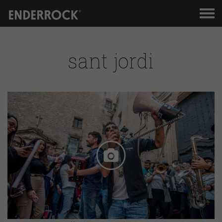
Men
de
nav
sant jordi